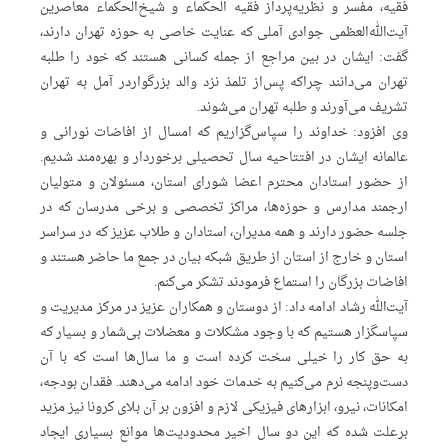
فقیه، مفسر و نظریه‌پرداز فقیه الحکماء و شیخ‌الحکماء معاصرین
آیت‌الله‌العظمی جوادی آملی که عنایت خاصی به حوزه تهران دارند،
گفت: ایشان در بین مراجع از جمله کسانی هستند که خود را طلبه
تهران می‌دانند چراکه پس‌از تلمذ نزد والد بزرگواردر آمل به تهران
تشریف می‌آورند و طلبه تهران می‌شوند.
وی افزود: خداوند را سپاس‌گزاریم که امسال از افاضات نورانی و
عالمانه ایشان در افتتاحیه سال تحصیلی برخوردار و بهره‌مند شدیم.
از حضور استادان محترم اعضا شورای استان، مسئولان و متولیان
ارجمند مدارس و حوزه‌ها، مراکز تخصصی و برخی مدرسان که در
جلسه حضور دارند و همه مدیران، استادان و طلاب عزیز که در سراسر
استان و خارج از استان از طریق شبکه بیان در جمع ما حاضر هستند و
افاضات بزرگان را استماع فرمودند تشکر می‌کنم.
آیت‌الله رشاد ادامه داد: از دوستان و همکاران عزیز در مرکز مدیریت و
سپاسگزار هستیم که با وجود مشکلات و معضلات بی‌شمار و بسیار که
به حق کار را خیلی سخت کرده ‌است و ما سال‌ها است که با آن
دست‌وپنجه نرم می‌کنیم به خدمات خود ادامه می‌دهند. فقدان بودجه،
امکانات، نیرو، ابزارهای فیزیکی لازم و افزون بر آن بلای کرونا نیز مزید
برعلت شده که این دو سال اخیر محدودیت‌ها موانع بسیاری ایجاد