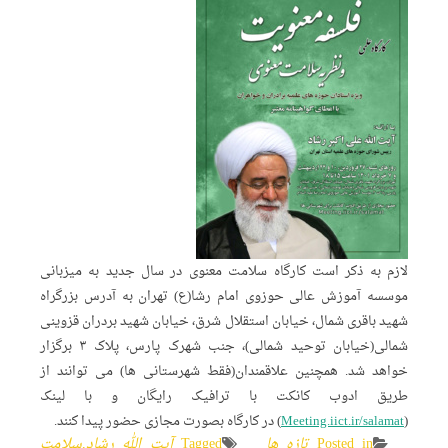
لازم به ذکر است کارگاه سلامت معنوی در سال جدید به میزبانی
موسسه آموزش عالی حوزوی امام رشا(ع) تهران به آدرس بزرگراه
شهید باقری شمال، خیابان استقلال شرق، خیابان شهید بردران قزوینی
شمالی(خیابان توحید شمالی)، جنب شهرک پارس، پلاک ۳ برگزار
خواهد شد. همچنین علاقمندان(فقط شهرستانی ها) می توانند از
طریق ادوب کانکت با ترافیک رایگان و با لینک
(
Meeting.iict.ir/salamat
) در کارگاه بصورت مجازی حضور پیدا کنند.
Posted in
تازه ها
Tagged
آیت الله رشاد
,
سلامت