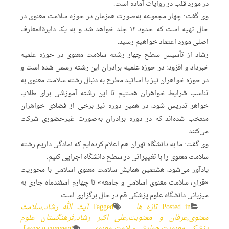
در مورد قلب در روایات آماده است.
وی گفت: چهار مجموعه به‌صورت همزمان در حوزه سلامت معنوی در
حال تهیه است که حدود ۱۲ جلد خواهد شد و به یک دایرة‌المعارف
اصلی مورد اعتماد خواهیم رسید.
رشاد از تأسیس سطح چهار رشته سلامت معنوی در حوزه علمیه
خبرداد و افزود: در حوزه علمیه برادران این رشته رسمی شده است و
در حوزه خواهران نیز با اساتید مطرح به دنبال رشته سلامت معنوی به
تناسب شرایط خواهران هستیم تا این رشته آموزشی برای طلاب
خواهر تدریس شود، در همین دوره نیز برخی از فضلای خواهران
منتخب شده‌اند که در دوره برادران به‌صورت غیرحضوری شرکت
می‌کنند.
وی گفت: ما به دانشگاه تهران هم اعلام کرده‌ایم که آمادگی داریم رشته
سلامت معنوی را با تغییراتی در سطح دانشگاه اجرایی کنیم.
یادآور می‌شود، هشتمین همایش سلامت معنوی اسلامی با محوریت
«قرآن، سلامت معنوی اسلامی و جامعه» تا چهارم اسفندماه جاری به
میزبانی دانشگاه علوم پزشکی قم در حال برگزاری است.
Posted in
تازه ها
Tagged
آیت الله رشاد
,
سلامت
معنوی
,
عرفان و معنویت
,
علی اکبر رشاد
,
فرهنگستان علوم
پزشکی
,
معنویت
,
همایش سلامت معنوی
Leave a comment