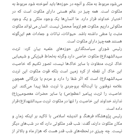
می‌شود مربوط به ملک و آنچه در حوزه‌ها باید آموخته شود مربوط به
ملکوت است. همه‌ چیز در عالم هستی دارای ملکوت است که در
اختیار خداوند قرار دارد. ما انسان‌ها یک وجود ملکی و یک وجود
ملکوتی داریم .ملکوت هم لزوماً محصل نیست. انسان می‌تواند ملکوت
مثبت یا منفی داشته باشد. حیوانات، نباتات و جمادات هم این‌گونه
هستند همه‌چیز دارای ملکوت است.
رئیس شورای سیاستگذاری حوزه‌های علمیه بیان کرد: تربت
سیدالشهدا(ع) ملکوت خاصی دارد وگرنه به‌لحاظ فیزیکی و شیمیایی
خاک تربت متفاوت با سایر خاک‌ها نیست، تصور نکنیم که خاصیت
این خاک آن نقطه از کره زمین است بلکه قوت ملکوت این تربت
سیدالشهدا(ع) است که اثر شفا را دارد و مردم یا بزرگانی همچون
علامه ذوفنون یا آیت‌الله بروجردی با تربت شفا پیدا می‌کنند. این
خاصیت را تربت پیامبر اعظم(ص) یا سایر حضرات معصومین(ع)
ندارند خداوند این خاصیت را تنها در ملکوت تربت سیدالشهدا(ع) قرار
داده است.
رئیس پژوهشگاه فرهنگ و اندیشه اسلامی با تاکید بر اینکه زمان و
مکان ملکوت دارند، گفت: شب قدر ملکوتی دارد که در شب‌های دیگر
نیست. چه چیزی در لحظه‌های شب قدر هست که هزار ماه و بالاتر از