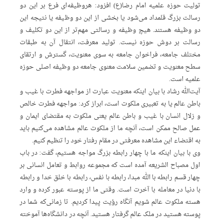
تولیت حوزه علمیه امام رضا(ع) افزود: هروظیفه‌ای فرع بر این دو
رسالت بزرگ قلمداد می‌شود یا بخشی از این دو وظیفه یا نتیجه این
دو وظیفه هستند. هیچ وظیفه و رسالتی مهم‌تر از این دو تکلیف و
رسالت بر دوش حوزه نیست. تولید معرفت، انتقال آن به طبقات
مختلف جامعه، فراخوان جامعه به سوی معنویت، گسترش و ارتقای
سطح معنویت و تضمین سلامت معنوی جامعه دو وظیفه اصلی حوزه
علمیه است.
آیت‌الله رشاد با بیان اینکه معنویت عبارت از مواجهه فطرت با غیب و
باطن عالم یا به تعبیری ملکوت است، ابراز کرد: مواجهه فطرت خالص
و زلال انسان با غیب و باطن عالم یعنی ملکوت به مقتضای ایمان و
عمل صالح ممکن است، آنچه ما از ملکوت عالم مشاهده می‌کنیم باید
به اقتضاء این مشاهده معرفتی در مقام رفتار خود را تنظیم کنیم.
وی با بیان اینکه ما با چهار رابطه بزرگ مواجه هستیم، گفت: در باب
اول مصباح الشریعه آمده است که مجموعه روابط و تعامل انسانی بر
چهار قسم رابطه با الله مبدا، رابطه با نفس، رابطه با خلق خدا و رابطه
با دنیا در معامله با آخرت است. وقتی ما از پوسته عبور کرده و وارد
هسته ملکوت عالم شویم آنگاه رؤیت پیدا کردیم. تا زمانی‌که شما در
پوسته هستید در ملک عالم گرفتار هستید. آنچه در دانشگاه‌ها آموخته