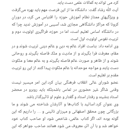
کرد می تواند به کمالات علمی دست یابد.
آیت الله رشاد گفت: دانشگاه ما از این فرصت مهم باید بهره می‌گرفت
و ویژگیهای ممتاز نظام آموزش حوزه را اقتباس می کرد، در دوران
کرونا که مراکز دانشگاهی مجازی شد، آسیبی در آموزش ندید چرا که
در دانشگاه اساس تعلیم است، اما در حوزه، فراگیری اولویت دوم و
تربیت نفوس اولویت اول است.
وی ادامه داد: بناست افراد عالم به دین و عالم دینی تربیت شوند و در
مقام، معرفت فرا بگیرند و از مادیت و ملک فاصله بگیرند و روحانی
شوند و از ظاهر و صورت عالم فاصله بگیرند و به عالم معنا و ملکوت
دست یابند و مواجه موحدانه با عالم ملکوت پیدا کنند از این رو تربیت
مقدم بر تعلیم است.
عضو شورای عالی انقلاب فرهنگی بیان کرد:این امر میسیر نیست
وقتی شاگر غیر حضوری در تماس باشدبلکه باید روبرو در محضر
استاد بنشیند و رفتار استاد و گفتار و علوم او تاثیرگذار باشد.
وی عنوان کرد:اساتید با کتاب‌ها و آثارشان شناخته می شوند و ما
بزرگانی چون محقق اصفهانی و میرزای نائینی و … را داریم که این
گونه بوده اند، اگر کتاب عالمی، شاخص شود او صاحب کتاب خود
خواهد شد و با آن اثر، معروف می شود همانند صاحب جواهر که این