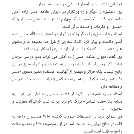
فراوانی با شب دارد. اشعار فراوانی در وصف شب دارد.
وی «عشق» را دیگر واژه پرتکرار در دیوان علامه حسن زاده آملی
دانست و گفت: یک سوم یا یک چهارم از غزلیات ایشان مملو از واژه
«عشق» و مفردات و مشتقات آن است.
استاد رشاد، «دل» را دیگر واژه پرتکرار در اشعار آیت الله حسن زاده
آملی دانست و بیان کرد: اندک شماری از غزل ها، قصیده ها و مثنوی
های علامه است که یک یا سه بار واژه «دل» را به کار نبرده باشد.
وی گفت: دیوان علامه حسن زاده آملی می تواند منبع درسی عرفان
باشد. اگر برخی از آثار را به درس و بحث بیاوریم کم از منابع درسی
رایج نیست بلکه فراتر و مهمتر از آنهاست. معتقدم همین مثنوی «دفتر
دل» هم از لحاظ کیفی و هم از لحاظ کمی بالابلند است و جای تدریس
و مطالعه دارد.
استاد حوزه علمیه بیان کرد: از علامه حسن زاده آملی می توان به
مثابه یک «قلب شناس» بزرگ نام برد چراکه قلب گرانیگاه معرفت و
معنویت است.
وی عنوان کرد: در تحقیقات صورت گرفته، ۱۷۲۸ سرعنوان راجع به
قلب در منابع روایی ما بدست آمد. در این مجموعه ۶۰۷ وصف و حالت
راجع به قلب آمده است.