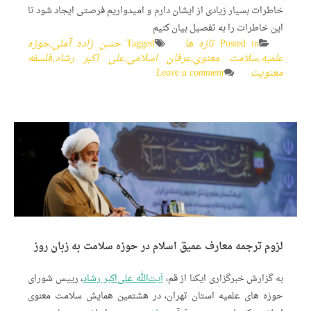
خاطرات بسیار زیادی از ایشان دارم و امیدواریم فرصتی ایجاد شود تا
این خاطرات را به تفصیل بیان کنیم
Posted in
تازه ها
Tagged
حسن زاده آملی
,
حوزه
علمیه
,
سلامت معنوی
,
عرفان اسلامی
,
علی اکبر رشاد
,
فلسفه
معنویت
Leave a comment
لزوم ترجمه معارف عمیق اسلام در حوزه سلامت به زبان روز
به گزارش خبرگزاری ایکنا از قم،
آیت‌الله علی‌اکبر رشاد
، رییس شورای
حوزه های علمیه استان تهران، در هشتمین همایش سلامت معنوی