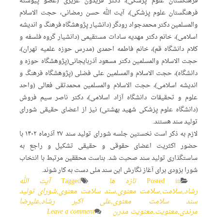
فرهنگستان علوم پزشکی)، دکتر فریدون عزیزی (عضو پیوسته
فرهنگستان علوم پزشکی)، آیت الله حسن رمضانی، حجت الاسلام
والمسلمین دکتر محمدجواد رودگر (دانشیار پژوهشگاه فرهنگ و اندیشه
اسلامی)، خانم دکتر مهدیه سادات مستقیمی (دانشیار گروه فلسفه و
کلام دانشگاه قم)، خانم فاطمه احمدی (مدرس حوزه علمیه تهران)،
حجت الاسلام والمسلمین دکتر مسعود آذربایجانی(پژوهشگاه حوزه و
دانشگاه)، حجت الاسلام والمسلمین علی فضلی (پژوهشگاه فرهنگ و
اندیشه اسلامی)، حجت الاسلام والمسلمین محمدتقی فعالی (واحد
علوم و تحقیقات دانشگاه آزاد اسلامی)، دکتر ناصر سیم فروش
(دانشگاه علوم پزشکی شهید بهشتی) نیز از اعضای حقیقی شورای
تولید سند هستند.
لازم به ذکر است نخستین جلسه شورای تولید سند ۲۷ آذرماه ۱۴۰۲ با
حضور اکثریت اعضای حقوقی و حقیقی تشکیل و راجع به
ساستگذاری تولید سند صحبت شد. بناست محققین مرتبط با انتخاب
شورا بزودی برای آغاز نگارش این سند ملی دست به کار شوند.
Posted in
تازه ها
Tagged
آیت الله
رشاد
,
سلامت
,
سلامت معنوی
,
سند سلامت معنوی
,
شورای تولید
سند سلامت معنوی
,
علی اکبر رشاد
,
علیرضا
مرندی
,
معنویت
,
معنویت مدرن
Leave a comment