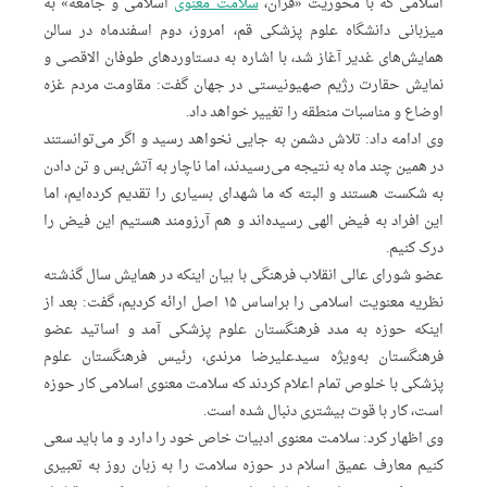
اسلامی که با محوریت «
قرآن،
سلامت معنوی
اسلامی و جامعه
» به
میزبانی دانشگاه علوم پزشکی قم، امروز، دوم اسفندماه در سالن
همایش‌های غدیر آغاز شد، با اشاره به دستاورد‌های طوفان الاقصی و
نمایش حقارت رژیم صهیونیستی در جهان گفت: مقاومت مردم غزه
اوضاع و مناسبات منطقه را تغییر خواهد داد.
وی ادامه داد: تلاش دشمن به جایی نخواهد رسید و اگر می‌توانستند
در همین چند ماه به نتیجه می‌رسیدند، اما ناچار به آتش‌بس و تن دادن
به شکست هستند و البته که ما شهدای بسیاری را تقدیم کرده‌ایم، اما
این افراد به فیض الهی رسیده‌اند و هم آرزومند هستیم این فیض را
درک کنیم.
عضو شورای عالی انقلاب فرهنگی با بیان اینکه در همایش سال گذشته
نظریه معنویت اسلامی را براساس ۱۵ اصل ارائه کردیم، گفت: بعد از
اینکه حوزه به مدد فرهنگستان علوم پزشکی آمد و اساتید عضو
فرهنگستان به‌ویژه سید‌علیرضا مرندی، رئیس فرهنگستان علوم
پزشکی با خلوص تمام اعلام کردند که سلامت معنوی اسلامی کار حوزه
است، کار با قوت بیشتری دنبال شده است.
وی اظهار کرد: سلامت معنوی ادبیات خاص خود را دارد و ما باید سعی
کنیم معارف عمیق اسلام در حوزه سلامت را به زبان روز به تعبیری