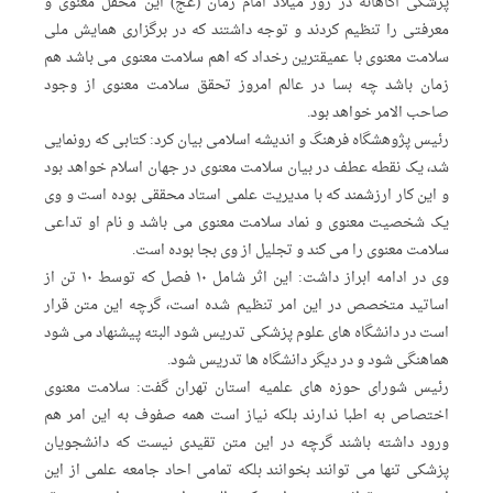
پزشکی آگاهانه در روز میلاد امام زمان (عج) این محفل معنوی و
معرفتی را تنظیم کردند و توجه داشتند که در برگزاری همایش ملی
سلامت معنوی با عمیقترین رخداد که اهم سلامت معنوی می باشد هم
زمان باشد چه بسا در عالم امروز تحقق سلامت معنوی از وجود
صاحب الامر خواهد بود.
رئیس پژوهشگاه فرهنگ و اندیشه اسلامی بیان کرد: کتابی که رونمایی
شد، یک نقطه عطف در بیان سلامت معنوی در جهان اسلام خواهد بود
و این کار ارزشمند که با مدیریت علمی استاد محققی بوده است و وی
یک شخصیت معنوی و نماد سلامت معنوی می باشد و نام او تداعی
سلامت معنوی را می کند و تجلیل از وی بجا بوده است.
وی در ادامه ابراز داشت: این اثر شامل ۱۰ فصل که توسط ۱۰ تن از
اساتید متخصص در این امر تنظیم شده است، گرچه این متن قرار
است در دانشگاه های علوم پزشکی تدریس شود البته پیشنهاد می شود
هماهنگی شود و در دیگر دانشگاه ها تدریس شود.
رئیس شورای حوزه های علمیه استان تهران گفت: سلامت معنوی
اختصاص به اطبا ندارند بلکه نیاز است همه صفوف به این امر هم
ورود داشته باشند گرچه در این متن تقیدی نیست که دانشجویان
پزشکی تنها می توانند بخوانند بلکه تمامی احاد جامعه علمی از این