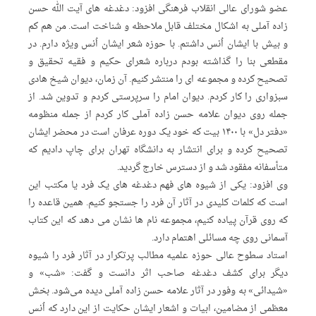
عضو شورای عالی انقلاب فرهنگی افزود: دغدغه های آیت الله حسن
زاده آملی به اشکال مختلف قابل ملاحظه و شناخت است. من هم کم
و بیش با ایشان اُنس داشتم. با حوزه شعر ایشان اُنس ویژه دارم. در
مقطعی بنا را گذاشته بودم درباره شعرای حکیم و فقیه تحقیق و
تصحیح کرده و مجموعه ای را منتشر کنیم. آن زمان، دیوان شیخ هادی
سبزواری را کار کردم. دیوان امام را سرپرستی کردم و تدوین شد. از
جمله روی دیوان علامه حسن زاده آملی کار کردم از جمله منظومه
«دفتر دل» با ۱۴۰۰ بیت که خود یک دوره عرفان است در محضر ایشان
تصحیح کرده و برای انتشار به دانشگاه تهران برای چاپ دادیم که
متأسفانه مفقود شد و از دسترس خارج گردید.
وی افزود: یکی از شیوه های فهم دغدغه های یک فرد یا مکتب این
است که کلمات کلیدی در آثار آن فرد را جستجو کنیم. همین قاعده را
که روی قرآن پیاده کنیم، مجموعه نام ها نشان می دهد که این کتاب
آسمانی روی چه مسائلی اهتمام دارد.
استاد سطوح عالی حوزه علمیه مطالب پرتکرار در آثار فرد را شیوه
دیگر برای کشف دغدغه صاحب اثر دانست و گفت: «شب» و
«شیدائی» به وفور در آثار علامه حسن زاده آملی دیده می‌شود. بخش
معظمی از مضامین، ابیات و اشعار ایشان حکایت از این دارد که اُنس