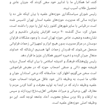
‌کنند، اما همکاران ما با تدابیر خود سعی کردند که جریان عادی و
تحصیل طلاب آسیب نبیند.
رئیس شورای سیاستگذاری حوزه‌های علمیه با بیان اینکه طی ده یا
دوازده سالی که مدیریت حوزه‌های علمیه استان تهران تاسیس شده‌
است در قیاس با سایر شهرهای کشور رتبه اول یا دوم را داشته ‌است،
عنوان کرد: سال گذشته ۳۰ درصد افزایش پذیرش داشتیم و این
نشان‌دهنده وضعیت خاص حوزه تهران است. با وجود مشکلات فراوان
دوستان در مرکز مدیریت بدون هیچ ابزار و تجهیزاتی زحمات فراوانی
متحمل می‌شوند که قدردان زحمات آنها هستیم، ان‌شالله که خداوند
متعال جبران کرده و ذخیره اخروی همکاران عزیز ما قرار دهد.
رئیس پژوهشگاه فرهنگ و اندیشه اسلامی با بیان اینکه امسال درباره
فریضه مهم، ذاتی و صنفی اصحاب حوزه که در معرض فراموشی
است سخن می‌گویم، اظهار کرد: متأسفانه گاه برخی استادان جوان و
طلاب ما نسبت به وظیفه ذاتی خود غافل می‌شوند؛ اصحاب حوزه
علمیه وظیفه دارند که در ابتدا به تولید معرفت و آشنا کردن مردم با
معارف الهی، وحیانی و میراث معرفتی اهل‌بیت(ع) بپردازند و سپس
به ارتقاء و بالا بردن سطح معنویت آحاد جامعه توجه کنند. این دو
وظیفه اصلی حوزه‌های علمیه است.