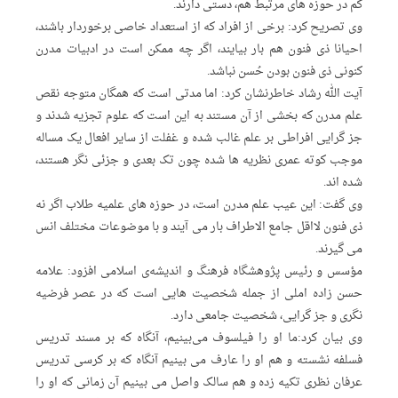
کم در حوزه های مرتبط هم، دستی دارند.
وی تصریح کرد: برخی از افراد که از استعداد خاصی برخوردار باشند،
احیانا ذی فنون هم بار بیایند، اگر چه ممکن است در ادبیات مدرن
کنونی ذی فنون بودن حُسن نباشد.
آیت الله رشاد خاطرنشان کرد: اما مدتی است که همگان متوجه نقص
علم مدرن که بخشی از آن مستند به این است که علوم تجزیه شدند و
جز گرایی افراطی بر علم غالب شده و غفلت از سایر افعال یک مساله
موجب کوته عمری نظریه ها شده چون تک بعدی و جزئی نگر هستند،
شده اند.
وی گفت: این عیب علم مدرن است، در حوزه های علمیه طلاب اگر نه
ذی فنون لااقل جامع الاطراف بار می آیند و با موضوعات مختلف انس
می گیرند.
مؤسس و رئیس پژوهشگاه فرهنگ و اندیشه‌ی اسلامی افزود: علامه
حسن زاده املی از جمله شخصیت هایی است که در عصر فرضیه
نگری و جز گرایی، شخصیت جامعی دارد.
وی بیان کرد:ما او را فیلسوف می‌بینیم، آنگاه که بر مسند تدریس
فسلفه نشسته و هم او را عارف می بینیم آنگاه که بر کرسی تدریس
عرفان نظری تکیه زده و هم سالک واصل می بینیم آن زمانی که او را