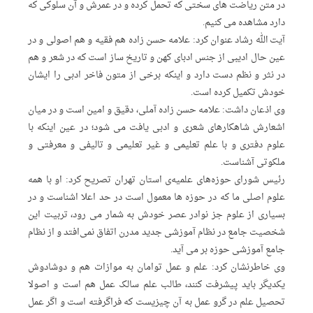
در متن ریاضت های سختی که تحمل کرده و در عمرش و آن سلوکی که
دارد مشاهده می کنیم.
آیت الله رشاد عنوان کرد: علامه حسن زاده هم فقیه و هم اصولی و در
عین حال ادیبی از جنس ادبای کهن و تاریخ ساز است که در شعر و هم
در نثر و نظم دست دارد و اینکه برخی از متون فاخر ادبی را ایشان
خودش تکمیل کرده است.
وی اذعان داشت: علامه حسن زاده آملی، دقیق و امین است و در میان
اشعارش شاهکارهای شعری و ادبی یافت می شود؛ در عین اینکه با
علوم دفتری و با علم تعلیمی و غیر تعلیمی و تالیفی و معرفتی و
ملکوتی آشناست.
رئیس شورای حوزه‌های علمیه‌ی استان تهران تصریح کرد: او با همه
علوم اصلی ما که در حوزه ها معمول است در حد اعلا اشناست و در
بسیاری از علوم جز نوادر عصر خودش به شمار می رود، تربیت این
شخصیت جامع در نظام آموزشی جدید مدرن اتفاق نمی‌افتد و از نظام
جامع آموزشی حوزه بر می آید.
وی خاطرنشان کرد: علم و عمل توامان به موازات هم و دوشادوش
یکدیگر باید پیشرفت کنند، طالب علم سالک عمل هم است و اصولا
تحصیل علم در گرو عمل به آن چیزیست که فراگرفته است و اگر عمل