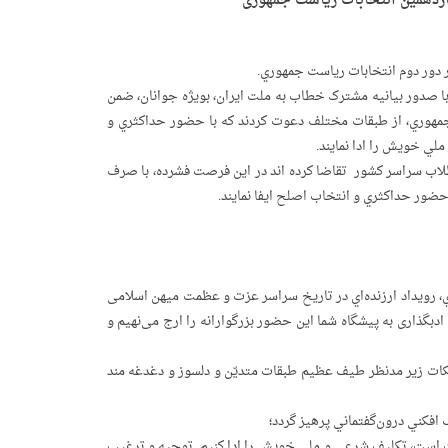
اردهمین انتخابات ریاست جمهوری
دور دوم انتخابات ریاست جمهوري.
 با صدور بیانیه مشترک خطاب به ملت ایران، بویژه جوانان، ضمن
جمهوري، از طبقات مختلف دعوت کردند که با حضور حداکثري و
ي خویش را ادا نمایند.
طلاب سراسر کشور تقاضا کرده اند در این فرصت فشرده، با صرف
ور حداکثري و انتخاب اصلح ایفا نمایند.
ري، رویداد ارزنده‌اي در تاریخ سراسر عزت و عظمت میهن اسلامی
ادبگذاری به پیشگاه شما این حضور بزرگوارانه را ارج می‌نهیم و
نکات زیر مدنظر طیف عظیم طبقات متدیّن و دلسوز و دغدغه مند
 است، تکلیف شرعي و ملي خویش را ادا کنیم. توجیه و ترغیب