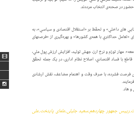
حضور در صحنه‌ی انتخاب مرددند.
نايي های داخلي» و تحفّظ بر «استقلال اقتصادی و سیاسي»، به
 «تعامل حداکثري با همه‌ی کشورها» و بهره‌گیری از «فرصتهای
ه». مهار تورّم و نرخ ارز، جهش تولید، افزایش ارزش پول ملي،
قاطع با فساد اقتصادي، اصلاح نظام اداری، در یک جمله تحقّق
این فرصت فشرده، با صرف وقت و اهتمام مضاعف، نقش ارشادی
مایند.
 و هاد.
ت
,
رییس جمهور چهاردهم
,
سعید جلیلی
,
علمای پایتخت
,
علی