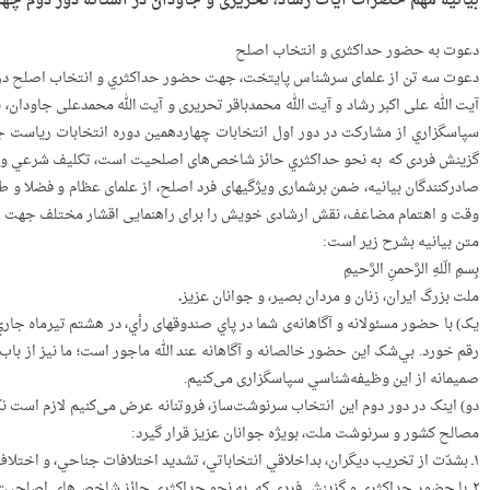
بیانیه مهم حضرات آیات رشاد، تحریری و جاودان در آستانه دور دوم چه
دعوت به
حضور حداکثری و انتخاب اصلح
دعوت سه تن از علمای سرشناس‌ پایتخت، جهت حضور حداکثري و انتخاب اصلح در 
آیت الله علی اکبر رشاد و آیت الله محمدباقر تحریری و آیت الله محمدعلی جاودان،
سپاسگزاري از مشارکت در دور اول انتخابات چهاردهمین دوره‌ انتخابات ریاست 
گزینش فردی که به نحو حداکثري حائز شاخص‌های اصلحیت است، تکلیف شرعي و مل
صادرکنندگان بیانیه، ضمن برشماری ویژگیهای فرد اصلح، از علمای عظام و فضلا و 
وقت و اهتمام مضاعف، نقش ارشادی خویش را برای راهنمایی اقشار مختلف جهت حض
متن بیانیه بشرح زیر است:
بِسمِ الّلهِ الرَّحمنِ الرَّحیمِ
ملت بزرگ ایران، زنان و مردان بصیر، و جوانان عزیز.
یک) با حضور مسئولانه‌ و آگاهانه‌ی شما در پاي صندوقهای رأي، در هشتم تیرماه جا
رقم خورد. بي‌شک این حضور خالصانه و آگاهانه عند الله ماجور است؛ ما نیز از باب 
صمیمانه از این وظیفه‌شناسي سپاسگزاری می‌کنیم.
دو) اینک در دور دوم این انتخاب سرنوشت‌ساز، فروتنانه عرض می‌کنیم لازم است 
مصالح کشور و سرنوشت ملت، بویژه جوانان عزیز قرار گیرد:
۱ـ بشدّت از تخریب دیگران، بداخلاقي انتخاباتي، تشدید اختلافات جناحي، و اختلاف افکني درون‌گفتماني پرهیز گردد؛
۲ـ با حضور حداکثري و گزینش فردی که به نحو حداکثري حائز شاخص‌های اصلحیت