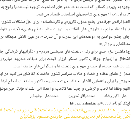
چهره به چهره‌ی کساني که نسبت به شاخص‌های اصلحیت توجیه نیستند یا راجع به 
۳ـ موارد زیر از مهم‌ترین شاخصهای اصلحیّت قلمداد می‌شود:
الف) ارائه‌ی «برنامه‌ی جامع مدوّن، کاربردي و کارشناسانه‌» برای حلّ مشکلات کشور؛
ب) اعتقاد جازم به «ارزش های انقلاب و منویات مقام معظم رهبری» تکیه بر «توا
جای چشم دوختن به «وعده‌های این قدرت و آن قدرت»، در عین تلاش مجدّانه برای
منطقه‌ای و جهاني»؛
ج) داشتن عزم جدي برای رفع «دغدغه‌های معیشتی مردم» و «نگرانیهای فرهنگی جامع
اشتغال و ازدواج جوانان، تامین مسکن ارزان قیمت برای طبقات محروم، مبارزه‌ی 
عدالت همه جانبه، از جمله‌ی مهم‌ترین دغدغه‌ها و دلنگرانی‌های جامعه است.
سه) از علمای عظام و فضلا و طلاب سراسر کشور خاضعانه‌ تقاضای می‌کنیم در 
خویش را برای راهنمایی اقشار مختلف جهت حضور حداکثري و انتخاب اصلح ایفا فر
اللهم وفقنا لما تحب و ترضی، و جنبنا عما لاتحب، و اهدنا الی السّداد، فإنک خیر موفق
علی اکبر رشاد محمدباقر تحریری محمدعلی جاودان
لینک کوتاه:
https://rashad.ir/?p=6583
برچسب ها:
امتداد رییسی
,
انتخاب اصلح
,
بیانیه انتخاباتی
,
دور دوم انتخابا
اکبر رشاد
,
محمدباقر تحریری
,
محمدعلی جاودان
,
مسعود پزشکیان