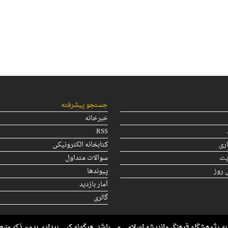
WordPress Carousel Free V
حریت و مدارات
جستجو پیشرفته
خبرخانه
RSS
ری
کتابخانه الکترونیکی
یت
سوالات متداول
 روز
پیوندها
آمار بازدید
گالری
ه پژوهشگاه فرهنگ وانديشه اسلامی می باشد. هرگونه کپی برداری بدون ذکر منبع شر