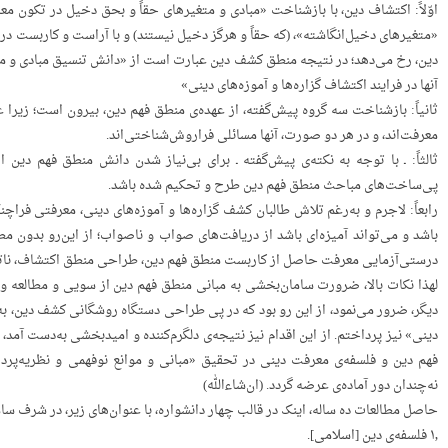
اوّلاً: اکتشاف دین، با بازشناخت «مبادی و متغیرهای حقاً و بحق دخیل در تکون مع
«متغیرهای دخیل‌انگاشته»، (که حقاً و هرگز دخیل نیستند) و با آراست و کاربست در
دین، رخ می‌دهد؛ در نتیجه منطق کشف دین عبارت است از «دانش تنسیق مبادی و م
آنها در فرایند اکتشاف گزاره‌ها و آموزه‌های دینی»
ثانیاً: بازشناخت سه گروه پیش‌گفته، از عهده‌ی منطق فهم دین، بیرون است؛ زیرا 
معرفت‌اند، و در هر دو صورت، آنها مسائلی فراروش‌شناختی‌اند.
ثالثاً: ـ با توجه به نکته‌ی پیش‌گفته ـ برای بی‌نیاز شدن دانش منطق فهم دی
پی‌ساخت‌های مباحث منطق فهم دین طرح و تحکیم شده باشد.
رابعاً: لاجرم و به‌رغم تلاش طالبان کشف گزاره‌ها و آموزه‌های دینی، معرفتی فراچن
باشد و می‌تواند آمیزه‌ای باشد از دریافت‌های صواب و ناصواب؛ از این‌رو بدون م
درستی‌آزمایی معرفت حاصل از کاربست منطق فهم دین، طراحی منطق اکتشاف، ناتم
لهذا نکات بالا، ضرورت سامان‌بخشی به مبانی منطق فهم دین از سویی و مطالعه و 
دیگر، ضرور می‌نمود، از این رو بود که در پی طراحی دستگاه روشگانی کشف دین، ب
دینی» نیز پرداختم. از این اقدام نیز نتیجه‌ی دلگرم‌کننده و امیدبخشی به‌دست آم
فهم دین و فلسفه‌ی معرفت دینی در تحقیق «مبانی و موانع نوفهمی و نظریه‌پردا
نه‌چندان دور آماده‌ی عرضه گردد. (ان‌شاءالله)
حاصل مطالعات ده ساله، اینک در قالب چهار دانشواره، با عنوان‌های زیر، در شرف سا
۱٫ فلسفه‌ی دین [اسلامی].