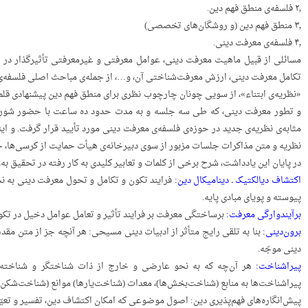
۲٫ فلسفه‌ی منطق فهم دین.
۳٫ منطق فهم دین (و روشگان‌های تخصصی)
۴٫ فلسفه‌ی معرفت دینی.
مسائلی از قبیل ماهیت معرفت دینی، عوامل معرفتی و غیرمعرفتی تأثیرگذار در پ
تکامل معرفت دینی، ارزش معرفت‌شناختی آن، و…، از جمله‌ی مباحث اصلی فلسفه‌
«نظریه‌ی ابتناء»، از سویی چونان چارچوب نظری برای منطق فهم دین پیشنهادی قلمد
و تطور معرفت دینی، که طی سه جلسه و به مدت حدود ده ساعت با حضور شورای دا
مثابه‌ی نظریه‌ی جدید در حوزه‌ی فلسفه‌ی معرفت دینی مورد تأیید قرار گرفت. و ای
نظریه و متن مذاکرات جلسات مزبور از سوی دبیرخانه‌ی هیأت حمایت از کرسی‌ها،
در پایان این یادداشت، شرح برخی از کلمات و تعابیر کلیدی به کار رفته در تحقیق به‌
اکتشاف دیالکتیک ـ دینامیکال دین:
فرایند تکون و تکامل و تحول معرفت دینی به نحو
پیوسته و پویای مبادی پایه.
برآیندوارگی معرفت:
برساختگی معرفت بر فرایند تأثیر و تعامل عوامل دخیل در تکو
برون‌دینی:
بنا به تلقی رایج متأثر از ادبیات دینی مسیحی: هر آنچه جز از متن مق
دینی موجّه.
پیراشناخت:
هر آن‌چه که به نحو عارضی و خارج از ذات شناختگر و شناخته، ن
پیراشناخت‌ها به منابع (شناخت‌بخش‌ها)، معدات (شناخت‌یارها) موانع (شناخت‌شکن‌ه
پیش‌انگاره‌های فهم‌پذیری دین: اصول موضوعی که امکان اکتشاف دین، تفسیر و تعیّن