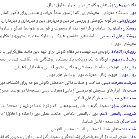
دلالت‌پژوهی:
پژوهش و کاوش برای احراز مدلول دوال.
دین:
دستگاه معرفتی ـ معیشتی‌یی که از سوی مبدأ حیات و هستی برای تأمین کمال و 
دین‌پژوهی:
هرگونه پژوهش و بررسی در دین و درباره‌ی دین و دین‌داری و دین‌داران.
روشگان (اسلوب):
سامانه‌ی فراهم آمده از مجموعه‌ی قواعد و ضوابط همگن و سازوار
روشگان‌های تخصصی:
سامانه‌های «تفسیر هریک از مدارک معتبر» (متون)، یا «کار
معیشتی دینی».
رویکرد (اتجاه):
زاویه‌ی دید فهمنده در مقام کاوش برای فهم دین مانند عقل‌گرایی یا 
رهیافت (منهج):
آن‌گاه که یک رویکرد، یک دستگاه روشگانی تام انگاشته شده در تحص
زبان دین:
هویت و ساختار رسانشی و دلالی متون قدسی و قضایای لاهوتی.
زبان دینی:
هویت زبانی معرفت دینی و دانش‌های دینی.
سرشت معرفت دینی:
ساخت و صفات ذاتی «محصَّل کاوش موجه برای اکتشاف دین
سنجه‌ها:
ابزارهای سنجش (و درستی‌آزمایی) معرفت دینی؛ سنجه‌ها دو نوعند: محرِز و
سنجه‌های محرِز:
سنجش‌گرهای قطعی.
سنجه‌های منذِر:
سنجش‌گرهای ظنی (سنجه‌هایی که وقوع خطا در فهم را محتمل می‌د
شریعت: بالمعنی الاعم:
دین / بالمعنی الخاص: حکمت عملی دین (احکام و اخلاق) / بال
شناختگر:
شناسنده / فاعل شناسا.
شناخته:
متعلق شناسا / معلوم بالذات، معلوم بالعرض.
عقل:
قوه‌ی استدلال‌گر معرفت‌زای (شناختگر و سنجش‌گر) آدمی / ابزار مجردی که نفس 