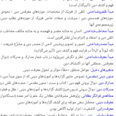
فهم و کشف دین تأثیرگذار است)
مبدأ قلمرو‌شناختی:
تلقی از هریک از مختصات حوزه‌های معرفتی دین / نحوه‌ی
حوزه‌های هندسه‌ی دین / سرشت و صفات خاص هریک از حوزه‌های عقاید دینی، ع
زیرمجموعه‌ی آنها.
مبدأ مخاطب‌شناختی:
انسان به مثابه مفسر و فهمنده، و به مثابه مکلف، مخاطب دین اس
تلقی دین و اعتقاد و التزام بدان نقش‌آفرین است.
مبدأ مصدر‌شناختی:
تصور و تصویر پیشینی آدمی از مصدر دین و مشرِّع شریعت / نح
(که ثبوتاً و اثباتاً در فرایند فهم و کشف دین تأثیر می‌گذارد)
مبدأ معرفت‌شناختی:
نظر و نگرش دین‌پژوه در باب شمار مدارک و مدرکات (دوال بر
معرفتی ـ منطقی آنها در اکتشاف دین.
متغیرهای دخیل:
عوامل متطوّر «حقاً» مؤثر بر تحول معرفت دینی.
متون دینی (مقدس):
نصوص حاوی گزاره‌ها و آموزه‌های دینی که از سوی مبدأ دین، ن
مدارک دین:
دوالّ برونی فهم دین / کتاب و سنت / متون مقدس / حجت‌های نقلی دریاف
مدرکات دین:
دوالّ درونی (درون‌خیز) کشف گزاره‌ها و آموزه‌های دینی / عقل و فطرت
مطالعه‌ی فرانگر عقلانی:
پژوهش مشرفانه‌ی عقلانی یک علم یا امر عمده (دستگاه‌وار)
معرفت دینی:
محصَّل سعی موجَّه برای کشف گزاره‌ها و آموزه‌های دینی.
معرفت‌زایی:
کاشفیت / ابزار تولید آگاهی بودن.
معرفت‌شناسی دینی:
بنا به تلقی متعارف امروز: مطالعه‌ی معرفت‌شناسانه‌ی م