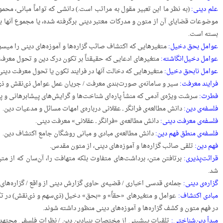
علم دینی:
(به نظر ما این تعبیر مقول به مراتب است.) دانشی که تواماً مبانی، محمو
موضوعات قضایای آن از متون و مدرکات معتبر دینی برگرفته شده، یا مجموع آنها با
بسته است.
عوامل بحق دخیل:
متغیرهایی که اکتشاف صائب گزاره‌ها و آموزه‌های دینی را میسر 
عوامل دخیل‌انگاشته:
متغیرهای ادعا‌یی که حقیقتاً بر تکون درک دین و تحول معرفت
عوامل نابحق دخیل:
متغیرهایی که دخالت آنها در فرایند تکون یا تحول معرفت دین
فرایند معرفت:
سیر و سامانه‌ی صورت‌بندی معرفت / جریان عمل عوامل ذی‌نقش و ذی
فطرت:
سرشت ویژه‌ی آدمی که منشأ پاره‌ای شناخت‌ها و گرایش‌های پیشابرهانی و
فلسفه‌ی دین:
دانش مطالعه‌ی فرانگر ـ عقلانی درباره‌ی امهات مسائل و مدعیات دین.
فلسفه‌ی معرفت دینی:
دانش مطالعه‌ی «فرانگر ـ عقلانی» معرفت دینی.
فلسفه‌ی منطق فهم دین:
دانش مطالعه‌ی مبادی و مبانی روشگان جامع اکتشاف دین.
فهم دین:
تلقی صائب گزاره‌ها و آموزه‌های دینی، از متون مقدس.
قرائت‌پذیری:
برتافتن متن، برداشت‌های متفاوت بلکه متهافت را، آن‌سان که از مت
شد.
گزاره‌ی دینی:
جمله‌ی قدسی اخباری / قضیه‌ی حاوی گزارش دینی از واقع / گزاره‌های
مبادی اکتشاف:
عوامل و متغیرهای «حقاً» و «بحق» دخیل (ذی‌سهم و ذی‌نقش) در تک
در فهم متون و کشف گزاره‌ها و آموزه‌های دینی منظور داشته شوند.
مبدأ دین‌شناختی:
تلقیات پیشینی از مختصات بنیادین دین / نظرات فلسفی مجتهد و م