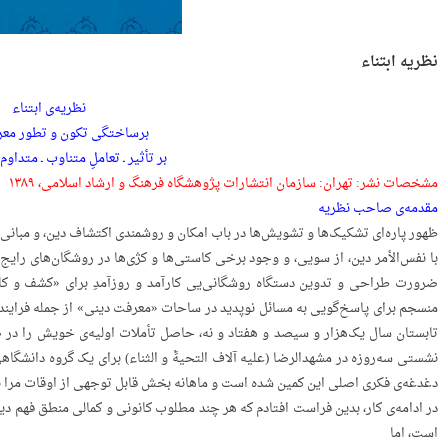
نظریه ابتناء
نظریه‌ی ابتناء
برساختگی تکون و تطور معر
بر تأثیر ـ تعاملِ متناوب ـ متداو
مشخصات نشر: تهران: سازمان انتشارات پژوهشگاه فرهنگ و ارشاد اسلامی، ۱۳۸۹
مقدمه‌ی صاحب نظریه
ظهور پاره‌ای تشکیک‌ها و تشویش‌ها در باب امکان و روشمندی اکتشاف دین، و مبان
با نفس‌الأمر دین، از سویی، و وجود برخی کاستی‌ها و کژی‌ها در روشگان‌های رایج د
ضرورت طراحی و تدوین دستگاه روشگانی‌یی کارآمد و روزآمدِ برای «کشف و کاربرد
منسجم برای پاسخ‌گویی به مسائل نوپدید در ساحات «معرفت دینی» از جمله فرایند 
تابستان سال یک‌هزار و سیصد و هفتاد و نه، حاصل تأملات اولیه‌ی خویش را در صو
نشستی سه‌روزه در مشهدالرضا (علیه آلاف التحیهًْ و الثناء) برای یک گروه دانشگاه
دغدغه‌ی فکری اصلی این کمین شده است و ماهانه بخش قابل توجهی از اوقات مرا 
در ادامه‌ی کار، بدین فراست افتادم که هر چند مطلوب کانونی و کمالی منطق فهم دی
است، اما