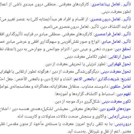
تأثیر ـ تعامل بیناعناصری:
کارکردهای معرفتی ـ منطقی درون مبدءی ناشی از اعمال 
تطور معرفت دینی.
WordPress Carousel Free V
تأثیر ـ تعامل درون‌عنصری:
از اقسام و افراد هر مبدأ (بمثابه کلی) به عنصر تعبیر می
حریت و مدارات
فرایند اکتشاف دین، تأثیر ـ تعامل درون‌عنصری می‌نامیم.
تأثیر ـ تعامل فراعنصری:
کارکردهای معرفتی ـ منطقی مبادی در فرایند تأثیرگذاری ا
تأثیر ـ تعامل مبادی:
انواع و صور نقش‌آفرینی و سهم‌گذاری افقی و عرضی مبادی خمس
تحقق دین:
صورت ذهنی و عینی دین / التزام جوانحی و جوارحی به دین (اعتقاد نظری
تحول ارتقایی:
تطور تکاملی معرفت دینی.
تحول قهقرایی:
تطور تنزیلی یا تحریفی معرفت از دین.
تحول معرفت دینی:
دیگرگون‌شدگی معرفت از دین / هرگونه تطور ارتقایی یا قهقرای
تشریع: شریعت‌گذاری / بالمعنی الاعم:
انشاء و ابلاغ دین، و بالمعنی الأخص: جعل احک
تعامل حلقوی:
دادوستد متناوب ـ متقابل معنافزایانه، معناگرانه و معناسنجانه‌ی عوا
تفهم دین:
استنباط و اکتشاف گزاره‌ها و آموزه‌ها.
تکون معرفت دینی:
شکل‌گیری درک موجه از دین.
حوزه‌های قلمرو دین:
نظام‌‌های معرفتی ـ معیشتی تشکیل‌دهنده‌ی هندسه دین / اضلا
درستی‌آزمایی:
واکاوی و سنجش صحت دلالات، مدلولات، و کاربست ادله.
درون‌دینی:
بنا به تلقی رایج امروز: معرفت یا مسئله‌ی مأخوذ از متون مقدس/ نقل
معتبر ـ اعم از نقل و غیرنقل ـ به‌دست آید.