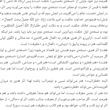
هنرمند نیز خود جزئی از «نسخه‌ی نخستین» خلقت است)، پس آن‌گاه که آدمی با اق
فقط با قبس از حضرت او ممکن است، نسخه‌ی دوم خلقت را پدید می‌آورد؛ پس اثر هن
WordPress Carousel Free V
در تجلی نخست، عالم را می‌آفریند، در تجلی دوم که بر آیینه‌ی نفس هنرمند متعبد واق
حریت و مدارات
شش) به فرموده‌ی خداوند حکمت و امیر بلاغت (ع): «إنّ اللهَ جمیلٌ یحبّ الجمالَ»، 
برخلاف پسند، خلاف حکمت است، و به دلالت آیه‌ی «فَتَبارَکَ اللَّهُ أَحْسَنُ الْخالِ
بود؛ و نسخه‌ی اول خلقت، زیباترین است، نسخه‌ی دوم نیز باید زیبا باشد. سّر اینکه 
نکته است. ازاین‌رو اثر هنری هرقدر به «کمال نفس‌الامری»، حد مثالی و الگوی اولی خو
گفته‌آمد، هنر در پیوند وثیق با «زیبایی»، «کمال»، و «حقیقت» است.
هفت) اثر هنری، نسخه‌ی سوم هستی نیز قلمداد می‌شود؛ زیرا «نسخه‌ی اصلی و ا
گل سرسبد آن «انسان» می‌باشد؛ و خلق او (یعنی: دست‌آفریده‌ی انسان) «نسخه‌ی 
هشت) «هنر فطری» و سماوی، اکتشافی است؛«هنر فنی» و صناعی، اکتسابی. هنر سم
فراورزیدنی و فراآموختنی است. هنر فطری دل‌انگیز و روح‌نواز است؛ اما هنر صنا
نفسانی و حواس بشر است.
البته «فطرانیت» هنر می‌تواند نسبی و ذومراتب باشد؛ لهذا اثر هنری به میز
آفریننده‌اش، می‌تواند «فطرت‌نمون» باشد.
نه) هنر، از جنس معرفت نیست، اما می‌تواند هم منشأ معرفتی داشته باشد و هم منش
هنرمند است. اگر صاحب هنر برخوردار از معرفت صائب باشد، اثر او «حاکی» از حقیق
اثر او نیز کذب و کاذب خواهد بود و هنر کاذب درحقیقت هنر نیست، دروغ است.