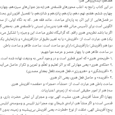
هفدهم) آینده‌پژوهی هنر؛
در این کتاب راجع به اغلب محورهای فلسفه‌ی هنر (به‌جز عنوان‌های سیزدهم، چهار
چهارم، ششم، هفتم، نهم، دهم، یازدهم، پانزدهم و شانزدهم، با تفصیل افزون‌تری بح
در فصل‌هایی از این اثر، به پاره‌ای مباحث ـ مانند فقه هنر ـ که به نگاه اولی، از
الگویی است برای تأسیس مبانی فقه هنر؛ بدین‌سان نسبتی با فلسفه‌ی هنر ـ به‌معنی گس
اگر بنا باشد نظریه‌ی هنری راقم ـ که گرانیگاه نظری مباحث این وجیزه را تشکیل می‌
یک) هنر، عبارت است از: «آفرینش» یا به تعبیر دقیق‌تر «بازآفرینش» و بازنمایش یک
دو) هنر (آفرینش/ بازآفرینش) دارای دو ساحت است: ساحت ظاهر و ساحت باطن.
در ساحت ظاهر هنر، با چهار عنصر و عرصه مواجهیم:
۱٫ «قریحه‌ی هنری» که امری فطری است و در وجود آدمی به ودیعت نهاده شده است.
۲٫ «ملکه‌ی هنری» یعنی مهارتی که بر اثر تعلیم و تعلُّم، و تمرین و تکرار حاصل می‌آید.
۳٫ «آفرینشگری» و «هنرورزی»، فعل هنرمند (فعل بمعنای مصدری).
۴٫ «آفریده» و حاصل فعل هنری، یعنی اثر هنری.
ساحت باطن‌ هنر عبارت است از: «منشأ»، «مجرا» و «مقصد» آفرینش هنری.
سه) هنر از امور حقیقی است، نه از زمره‌ی اعتباریات.
چهار) اگر منشأ آفرینش هنری، مشیت الهی بود، و مجرای آن تجلی حضرت باری، و 
قدسی است؛ و اگر منشأ هنر، اراده‌ی شیطان بود، مجرا نیز تلبیس و وسوسه‌ی ابل
پنج) آفرینش الهی، خلقت از نوع «فطرت»، یعنی آفرینش بی‌پیشینه و زمینه، بدون 