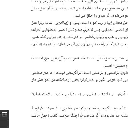
تباس از روی «نسخه‌ی الهی» خلقت، دست به آفرینش می‌زند، که
ری نسخه‌ی دوم خلقت قلمداد می‌شود. به تعبیر دیگر: حق تعالی
ع می‌شود، اثر هنری را خلق می‌کند.
حق متعال زیبا و زیباخواه است، پس او زیباآفرین است؛ زیرا عمل
قینَ»، او احسن‌الخالقین، پس لاجرم، مخلوقش احسن‌المخلوقین خواهد
زیبایی و هنر، و زیبایی‌شناسی و هنرمندی با هم در پیوندند همین
د نزدیک‌تر باشد، دلپذیرتر و زیباتر می‌نماید.. با توجه به آنچه
ولی هستی»، حق‌تعالی است؛ «نسخه‌ی دوم» آن، فعل حق است که
سوم هستی» است.
اوی، فراستی و فرصتی است، فراگرفتنی نیست؛ اما هنر صناعی،
عی تنها هوس‌انگیز و حس‌نواز؛ یعنی ارضاءکننده‌ی خواهش‌های
ان تأثرش از داده‌های فطری، و به مقیاس حدود سلامت فطرت
أ معرفت گردد. به تعبیر دیگر: هنر «ناشی» از معرفتِ فراچنگِ
ت خواهد بود، و اگر معرفتِ فراچنگ هنرمند، کاذب (جهل) باشد،