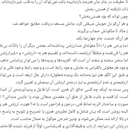
تا حقیقت در جام جان هنرمند بازنتابیده باشد نمی‌تواند آن را به قلب غیر بازبتاباند.
ذات نایافته از هستی، بخش
چون تواند که بوَد هستی‌بخش؟
و هر آن‌کو دل خویش صیقلی کرد، جانش مستعد دریافت حقایق خواهد شد:
ز ملک تا ملکوتش حجاب برگیرند
هر آن‌که خدمت جام جهان‌نما بکند
نـه) برخی هنر را ذاتاً مقوله‌ای ضدارزشی پنداشته‌اند، بعضی دیگر آن را بالذّات
هنر را فی‌نفسه و مطلقاً ارزشمند دانسته‌اند، و تقسیم هنر به «ارزشی» و «غیرارزشی»
اما سخن سخته و سفته آن است که: آفریده‌ها و پدیده‌ها را می‌توان براساس ماهیت
وجود هر معلولی بالقیاس به علتش، وجود رابط است، و وجود رابط وجود ظلی و ت
و طبق این الگو، هنر نیز به‌مثابه یک پدیده (معلول)‌، دارای علل اربعه‌ است و می‌
ارزشمندی و عدم ارزشمندی و نیز درجه‌ی ارزشی آن سنجش و تعیین ‌گردد.
پس بسته به اینکه چه کسی خالق اثر هنری است، آیا فاعل و پدیدآورنده‌ی آن انسا
است، آیا قصد و غایت فاعل از خلق آن، مقصدی متعالی بوده یا غایتی متدانی؟ از 
صورت و ساختار اثر به لحاظ فنی، درخور و فراخور است یا نه؟ هویت ارزشی هنر 
البته روشن است که بیان شامل و کامل نظریه‌ی هنری، با تصریح و تلویح به پاسخ ه
در بالا ارائه‌ شد، ممکن می‌شود، و چنین شرحی موکول به مجال مناسب است.
در پایان این دیباچه، از باب وظیفه‌گذاری و قدرشناسی، اوّلاً از فرزند دلبندم آقا