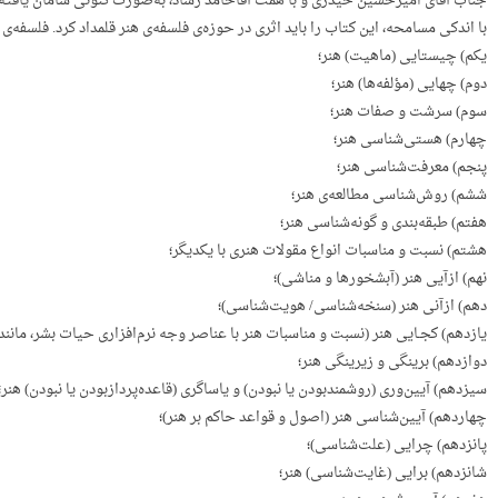
جناب آقای امیرحسین حیدری و با همت آقاحامد رشاد، به‌صورت کنونی سامان یافته،
با اندکی مسامحه، این کتاب را باید اثری در حوزه‌ی فلسفه‌ی هنر قلمداد کرد. فلسفه‌ی
یکم) چیستایی (ماهیت) هنر؛
دوم) چهایی (مؤلفه‌ها) هنر؛
سوم) سرشت و صفات هنر؛
چهارم) هستی‌شناسی هنر؛
پنجم) معرفت‌شناسی هنر؛
ششم) روش‌شناسی مطالعه‌ی هنر؛
هفتم) طبقه‌بندی و گونه‌شناسی هنر؛
هشتم) نسبت و مناسبات انواع مقولات هنری با یکدیگر؛
نهم) ازآیی هنر (آبشخورها و مناشی)؛
دهم) ازآنی هنر (سنخه‌شناسی/ هویت‌شناسی)؛
یازدهم) کجـایی هنر (نسبت و مناسبات هنر با عناصر وجه نرم‌افزاری حیات بشر، مانند
دوازدهم) برینگی و زیرینگی هنر؛
سیزدهم) آیین‌وری (روشمندبودن یا نبودن) و یاساگری (قاعده‌پردازبودن یا نبودن) هنر؛
چهاردهم) آیین‌شناسی هنر (اصول و قواعد حاکم بر هنر)؛
پانزدهم) چرایی (علت‌شناسی)؛
شانزدهم) برایی (غایت‌شناسی) هنر؛