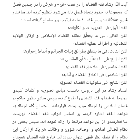
آیت الله رشاد فقه القضاء را در هفت «فن» و هر فن را در چندین فصل
که مجموعا به حدود پنجاه فصل بالغ می‌شود تنظیم کرده اند. ساختار
فنون هفتگانه دروس فقه القضا به ترتیب زیر سامان گرفته است:
الفنّ الأوّل: فی التمهیدات و الکلّیّات؛
الفنّ الثانی: فی ما یتعلًق بنظام القضاء الإسلامی و ارکان الولایه
القضائیّه و اطراف عملیّه القضاء؛
الفنّ الثالث: فی ما یتعلّق بطرائق إثبات الجرائم و أنماط إحرازها؛
الفنّ الرّابع: فی ما یتعلّق بشأن المقضی به؛
الفنّ الخامس: فی ملاحق فقه القضاء؛
الفنّ السّادس: فی اخلاق القضاء و آدابه؛
الفنّ السّابع: فی سلوکیات القضاء المعنویّه.
استاد رشاد در این دروس، نخست مبادی تصوریه و کلمات کلیدی
مربوط به قضا و فقه القضاء را طرح کرده، سپس مبادی نظری حاکم بر
قضاء اسلامی را اجمالا مورد بحث قرارداده است، آن گاه اجمالا به
قواعد الفقه اشاره کرده، بر اساس ابواب فقه القضاء فهرست
ساختارمندی از این قواعد مرتبط را ارائه نموده اند، سپس بحثی در
نظام قضائی اسلام، و اوصاف، شؤون و وظائف هر یک از ارکان این
نظام را از نقطه نظر فقهی عنوان نموده‌اند. خارج فقه القضاء همچنان