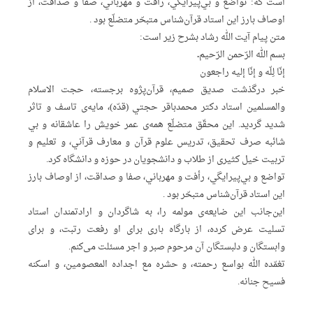
است که: تواضع و بي‌پیرایگي، رأفت و مهرباني، صفا و صداقت، از
اوصاف بارز این استاد قرآن‌شناس متبحّر متضلّع بود .
متن پیام آیت الله رشاد بشرح زیر است:
بسم الله الرّحمن الرّحیم.
إنّا لِلّه و إنّا إلیه راجعون
خبر درگذشت صدیق صمیم، قرآن‌پژوه برجسته، حجت الاسلام
والمسلمین استاد دکتر محمدباقر حجتي (قدّه)، مایه‌ی تاسف و تاثر
شدید گردید. این محقّق متضلّع همه‌ی عمر خویش را عاشقانه و بي
شائبه صرف تحقیق، تدریس علوم قرآن و معارف قرآني، و تعلیم و
تربیت خیل کثیری از طلاب و دانشجویان در حوزه و دانشگاه کرد.
تواضع و بي‌پیرایگي، رأفت و مهرباني، صفا و صداقت، از اوصاف بارز
این استاد قرآن‌شناس متبحّر بود .
این‌جانب این ضایعه‌ی مولمه را، به شاگردان و ارادتمندان استاد
تسلیت عرض کرده، از بارگاه باری برای او رفعت رتبت، و برای
وابستگان و دلبستگان آن مرحوم صبر و اجر مسئلت می‌کنم.
تغمّده الله بواسع رحمته، و حشره مع اجداده المعصومین، و اسکنه
فسیح جنانه.