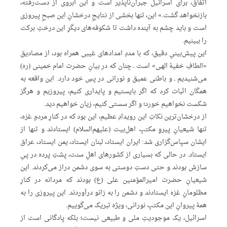
اتفاق، برای اسرائیل جبران‌ناپذیر است و این آبروی از دست‌رفته،
بازنخواهد گشت.» این، تنها بخشی از نتایجِ درخشانِ این صبحِ پیروزی
است و باید چشم به آینده داشت تا شکوفه‌های دیگرِ این درختِ برکت
را ببینیم.
این پیش‌بینیِ دقیق، که با مددِ امدادهای غیبی همراه بود، از مصادیق
«الطافِ خفیۀ الهی» است ـ چنان که در بیانِ حضرت امام خمینی (ره)
می‌شنیدیم ـ و باطنی عمیق و نورانی در پسِ خود دارد. این واقعه به
همگان اثبات کرد که اگر بایستیم و پایداری کنیم، پیروزیم و هرگز
شکست نخواهیم خورد؛ و اگر سستى کنیم، زیان خواهیم دید.
از درخشان‌ترین نکاتِ این رویدادِ عظیم، این بود که در کنارِ مردمِ غزه،
تنها شیعیانِ پیروِ مکتبِ اهل‌بیت (علیهم‌السلام) ایستادند و تنها از
ایشان سپاس‌گزاری شد: ایران ایستاد، لبنان ایستاد، یمن ایستاد، عراق
ایستاد. در حالی که بسیاری از کشورهای اهلِ سنت، پشتِ پرده در پیِ
سازش بودند و حتی دستِ دوستی به سوی دشمن دراز می‌کردند. این
شیعیانِ حضرت امیرالمؤمنین علی (ع) بودند که مردانه در کنارِ
مظلومانِ غزه ایستادند و دشمن را به زانو درآوردند. این پیروزی را به
همۀ پیروانِ این مکتبِ نورانی، ویژه تبریک می‌گوییم.
اسرائیل، یک موجودیتِ ملی و طبیعی نیست؛ بلکه پادگانی است از