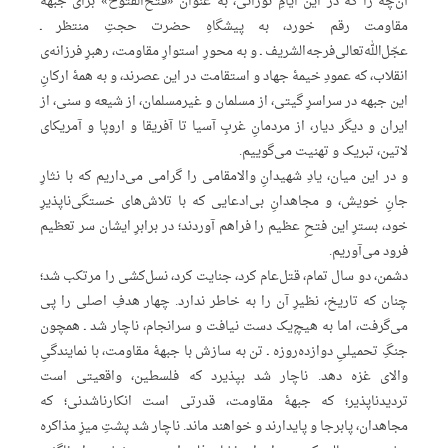
آن‌چه را که در این ایامِ نورانی، به عنوان «فتح‌الفتوح» برای جبهۀ
مقاومت رقم خورد، به پیشگاهِ حضرت حجتِ منتظر ـ
عجّل‌الله‌تعالی‌فرجه‌الشریف ـ و به محورِ استوارِ مقاومت، رهبرِ فرزانه‌ی
انقلاب، که عمودِ خیمۀ جهاد و استقامت در این عصرند، و به همۀ ارکانِ
این جبهه در سراسرِ گیتی، از مسلمان و غیرمسلمان، از شیعه و سنی، از
ایران و دیگر دیار، از مردمانِ غربِ آسیا تا آفریقا و اروپا و آمریکای
لاتین، تبریک و تهنیت می‌گوییم.
و در این میان، یادِ شهیدانِ والامقامی را گرامی می‌داریم که با نثارِ
جانِ خویش، و مجاهدانِ بی‌ادعایی که با تلاش‌های خستگی‌ناپذیرِ
خود، بسترِ این فتحِ عظیم را فراهم آوردند؛ در برابرِ ایشان سر تعظیم
فرود می‌آوریم.
دشمن، دو سال تمام، قتل‌عام کرد، جنایت کرد، نسل‌کشی را مرتکب شد؛
چنان که تاریخ، نظیرِ آن را به خاطر ندارد. چهار هدفِ اصلی را پی
می‌گرفت، اما به هیچ‌یک دست نیافت و سرانجام، ناچار شد ـ همچون
جنگِ تحمیلیِ دوازده‌روزه ـ تن به سازش با جبهۀ مقاومت، با نمایندگیِ
والای غزه دهد. ناچار شد بپذیرد که فلسطین، واقعیتی است
تردیدناپذیر؛ که جبهۀ مقاومت، قدرتی است انکارناشدنی؛ که
مجاهدان، پابرجا و پایدارند و خواهند ماند. ناچار شد پشتِ میزِ مذاکره