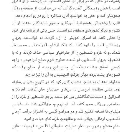
بنشیند، در حالی که در برابرِ او، نشانِ فلسطین می‌درخشد و او ناگزیر
است با همان رزمندگانی گفت‌وگو کند که می‌خواست از صفحۀ روزگار
محوشان کند؛ و حتی به خواستِ آنان، مذاکره را رو در رو انجام دهد.
آنان، با پشتیبانیِ همه‌جانبۀ آمریکا و حضورِ نمایندگانِ متعدد از آن
کشور و دیگر کشورهای منطقه، نتوانستند حتی یکی از برنامه‌های خود
را عملی کنند. نه اسرای خویش را آزاد کردند، نه توانستند جریانِ
رزمندگانِ قسام را نابود کنند ـ که بلکه ایشان، قدرتمندتر و محبوب‌تر
شدند ـ و نه غزه و فلسطین را از جغرافیای سیاسی حذف کردند. و نه با
تضعیفِ جریانِ فلسطین، توانستند «طرح شوم صلح ابراهیمی» را به
کرسیِ تحقق بنشانند؛ بلکه آن چنان این زمینه از میان رفت که
کشورهای پشت‌پرده، دیگر جرئتِ اندیشیدن به آن را نیز ندارند.
خداوند متعال، به دستِ دشمن، کاری کرد که در تاریخِ بشر، بی‌سابقه
بود: ملتی مظلوم، این‌سان در دل‌های جهانیان جای گرفت. آمریکا و
اسرائیل و دست‌نشاندگانشان می‌خواستند پرچمِ فلسطین و غزه را از
صفحه‌ی روزگار محو کنند، اما آن پرچم، جهانگیر شد؛ به مقیاسِ
میلیاردها نسخه تکثیر شد و در سراسرِ گیتی به اهتزاز درآمد. آرمانِ
فلسطین، آرمانی جهانی شد؛ و مقاومتِ غزه، نمادِ حیات و امید.
مقامِ معظمِ رهبری، در آغازِ عملیاتِ «طوفان الاقصی» فرمودند: «این