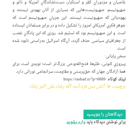
غاصبان و مزدورانِ کفر و استکبار، دست‌نشاندگانِ آمریکا و ناتو و
صهیونیسم. صهیونیست‌هایی که بسیاری از آنان یهودی نیستند و
یهودیانی که صهیونیست نیستند. این جریانِ صهیونیسم است که
جوهرِ فکریِ آمریکای امروز را تشکیل داده و در برابرِ مسلمانان ایستاده
است. و این صهیونیسم بود که تسلیم شد. روزی که این پادگانِ غصب
از جغرافیای سیاسی حذف گردد، آن‌گاه اسرائیل به‌راستی نابود شده
است.
سخن پایانی:
پیروزیِ کنونی، طلیعۀ فتح‌الفتوحی بزرگ‌تر است؛ نویدی است برای
همۀ آزادگان جهان که حق‌پرستی و مقاومت، سرانجامی نورانی دارد.
لینک کوتاه:
https://rashad.ir/?p=6889
برچسب ها:
آتش بس غزه
,
آیت الله رشاد
,
علی اکبر رشاد
دیدگاهتان را بنویسید
برای نوشتن دیدگاه باید
وارد بشوید
.