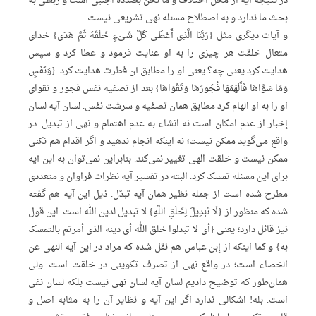
در نتیجه آیه از محل اختلاف و ما نحن بصدده اجنبی است و ربطی به
بحث ما ندارد و به اصطلاح مسئله نهی تشریعی نیست.
و آیات دیگری مثل {رَبُّنَا الَّذِی أَعْطَی کُلَّ شَیْءٍ خَلْقَهُ ثُمَّ هَدَی} خدای
متعال خلقت هر چیزی را به او عنایت فرمود و عطا کرد و سپس
هدایت کرد یعنی چه؟ یعنی او را مطابق آن فطرت هدایت کرد. {وَنَفْسٍ
وَمَا سَوَّاهَا فَأَلْهَمَهَا فُجُورَهَا وَتَقْوَاهَا} بعد از تصفیه نفس فجور و تقوای
او را به او الهام کرد مطابق همان تصفیه و سرشت نفس. لسان آیه لسان
إخبار از عدم امکان است نه انشاء به عدم اهتمام و نهی از تبدیل. در
واقع می‌گوید ممکن نیست؛ نه اینکه انجام ندهید و اگر اقدام هم نکنی
ممکن نیست و خلقت الهی تغییر نمی‌کند. بنابراین نمی‌توان به این آیه
برای این مسئله تمسک کرد. البته در تفسیر آیه نظرات فراوان و متعددی
مطرح شده است از جمله نظیر همان آیه تبدّل. ذیل این آیه هم گفته
شده که منظور از {لَا تَبْدِیلَ لِخَلْقِ اللَّهِ} لا تبدیل لدین الله است. این قول
نیز قائل دارد؛ یعنی {أی لا تبدلوا خلق الله أی دینه الذی أمرتم بالتمسک
به} و کما اینکه از إبن عباس هم نقل شده که مراد در این آیه النهی عن
الخصاء است؛ در واقع نهی از تصرف تکوینی در خلقت است. ولی
همان‌طور که توضیح دادیم لسان آیه لسان نهی نیست بلکه لسان نفی
است. بله! اشکالی ندارد اگر این آیه و نظایر آن را به مثابه اصل و