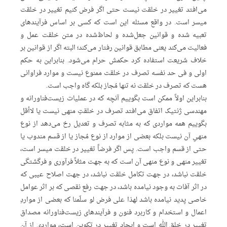
می‌افتد تغییر در خلقت نیست حتی اگر فرض کنیم تغییر در خلقت
میسر است. در واقع مسئله این است که کسی بر اساس فرآیندهای
تعبیه شده و قوانین جعل‌شده و لحاظ‌شده در متن خلقت عمل و
فعالیت می‌کند یعنی مطابق قوانین رفتار می‌کند؛ البته اگر از قوانین بر
خلاف شریعت استفاده کرد حکمش حرام می‌شود. بنابراین به حکم
اولی و فی حد نفسه تصرف در خلقت ممنوع نیست و موارد فراوانی
هست که تصرف در خلقت نه تنها مُجاز بلکه گاه واجب است.
بنابراین اولاً ممکن است بگوییم آنچه که در عملیات زیست‌فناورانه و
مهندسی ژنتیک اتفاق می‌افتد تصرف در خلقتِ منهی نیست یا لاأقل
بگوییم همه مواردی که به مثابه تصرف و تعدیل رخ می‌دهد از نوع
منهیِ آن نیست بلکه بعضی از موارد از نوع مُجاز یا از قسم مندوب یا
حتی از قسم واجب است. پس اگر فرضاً تغییر در خلقت میسر است،
تغییر منهی و نوع منهی آن است که به جهت مثلاً فرآوری و فرگشتگی
خلقت نباشد، در جهت تکامل خلقت نباشد، در جهت اصلاح عیبی که
در اثر آفات به وجود نیامده باشد، در جهت رفع نقصی که بر اثر عوامل
خاصی پدید نیامده باشد لهذا علی فرض لو سلّمنا که بعضی از مواردِ
اعمال و استخدام و کاربرد فنون و فرآیندهای زیست‌فناورانه مصداق
تغییر در خلق الله است و ایجاد تغییر در تکوین است، مواردی از آن