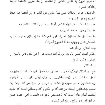
احترام الروح به تعبیر بعضی از أعاظم از معاصرین «قاعدة حرمة
إهلاک النسل»
«قاعدة وجوب الحفاظ علی سرِّ الناس عن الغیر و من أهمها هو حفظ
الجینوم و دی. اِن. اِی»
«قاعدة التجنُّب عن ایراد النقص أو العیب علی الکائنات الحیّه»
«قاعدة وجوب حفظ الفروج»
«قاعدة کلُّ ما استلزمَ الحرام فهو هام کما إذا إستلزم عملیة الطبّیه
الخدش علی وجوب حفظ الفروج أحیاناً»
و… امثال این قواعد.
ممکن است کسی بگوید این قواعد دست ما را می بندد ولی پاسخ آن
خیلی روشن است.
رد اشکال
منع در امثال این‌گونه موارد محدود به محل خودش است. بنابراین
اصل دخالت در زیست‌فناوری و واردکردن قواعد و قوانین
زیست‌فناورانه در حوزه بهداشت و درمان را منع نمی‌کند. بله! یک
محدودیت‌هایی ایجاد می‌کند. کدام حکم و کدام مطلق است که مقید
نباشد، کدام عام است که تخصیص نخورده باشد و این جهت هیچ
ایرادی ندارد و نزاع بر سرِ این نیست.