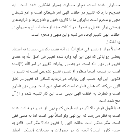
خسارتی شده است، دچار خسارت بسیار آشکاری شده است. آیه
تصریح دارد که تغییر در خلقت الهی امر شیطان است و امر شیطان
منهی و محرم است بنابراین ما با کاربرد فنون و فناوری‌ها و فرآیندهای
زیستی برای تعدیل و تصرف در کائنات حیّه از جمله انسان و حیوان در
خلقت الهی تغییر ایجاد می‌کنیم واین منهی و محرم است.
رد اشکال
۱- اولاً مراد از تغییر فی خلق الله در آیه تغییر تکوینی نیست؛ به استناد
بعضی روایاتی که ذیل این آیه وارد شده تغییر فی خلق الله به معنای
تغییر فی دین الله است. در بعضی روایات تغییر در امر الله [۳]آمده
است. در نتیجه اینجا منظور از تغییر، تغییرِ تشریعی است نه تغییر در
تکوین. این آیه حسب این روایات می‌فرماید کسانی که تغییر در خلق
الهی می‌کنند که همان فطرت است که همان دین است چون دین فطری
است و فطرت به خلقت الهی دینی است این کار تقبیح شده و از آن
منع شده است.
۲- با قبول فرض بالا اگر در آیه فرض کنیم نهی از تغییر در خلقت شده
است به نظر می‌رسد که این نهی ولو لساناً نهی است اما به معنی نفی
است. مگر ممکن است خلقت الهی را تغییر داد!؟ مگر کسی قادر به
چنین کاری است؟ آنچه که در تصرفات و تعدیلات ژنتیکی اتفاق