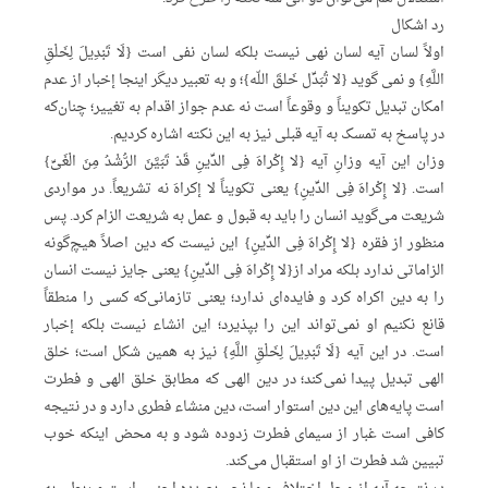
رد اشکال
اولاً لسان آیه لسان نهی نیست بلکه لسان نفی است {لَا تَبْدِیلَ لِخَلْقِ
اللَّهِ} و نمی گوید {لا تُبَدِّل خَلقَ اللّه}؛ و به تعبیر دیگر اینجا إخبار از عدم
امکان تبدیل تکویناً و وقوعاً است نه عدم جواز اقدام به تغییر؛ چنان‌که
در پاسخ به تمسک به آیه قبلی نیز به این نکته اشاره کردیم.
وزان این آیه وزانِ آیه {لا إِکْراهَ فِی الدِّینِ قَدْ تَبَیَّنَ الرُّشْدُ مِنَ الْغَیِّ}
است. {لا إِکْراهَ فِی الدِّینِ} یعنی تکویناً لا إکراهَ نه تشریعاً. در مواردی
شریعت می‌گوید انسان را باید به قبول و عمل به شریعت الزام کرد. پس
منظور از فقره {لا إِکْراهَ فِی الدِّینِ} این نیست که دین اصلاً هیچ‌گونه
الزاماتی ندارد بلکه مراد از{لا إِکْراهَ فِی الدِّینِ} یعنی جایز نیست انسان
را به دین اکراه کرد و فایده‌ای ندارد؛ یعنی تازمانی‌که کسی را منطقاً
قانع نکنیم او نمی‌تواند این را بپذیرد؛ این انشاء نیست بلکه إخبار
است. در این آیه {لَا تَبْدِیلَ لِخَلْقِ اللَّهِ} نیز به همین شکل است؛ خلق
الهی تبدیل پیدا نمی‌کند؛ در دین الهی که مطابق خلق الهی و فطرت
است پایه‌های این دین استوار است، دین منشاء فطری دارد و در نتیجه
کافی است غبار از سیمای فطرت زدوده شود و به محض اینکه خوب
تبیین شد فطرت از او استقبال می‌کند.