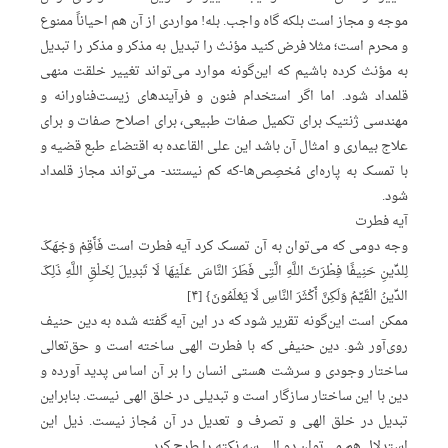
موجه و مجاز است بلکه گاه واجب. بله! مواردی از آن هم احیاناً ممنوع
و محرم است؛ مثلا فرض کنید مؤنث را تبدیل به مذکر و مذکر را تبدیل
به مؤنث کرده باشیم که این‌گونه موارد می‌تواند تغییر خلقت منهی
قلمداد شود. اما اگر استخدام فنون و فرآیندهای زیست‌فناورانه و
مهندسی ژنتیک برای تکمیل صفات طبیعی، برای اصلاح صفات و برای
علاج بیماری و امثال آن باشد این علی القاعده به اقتضاء طبع قضیه و
با تمسک به پاره‌ای مُخصِص‌ها-که کم نیستند- می‌تواند مجاز قلمداد
شود.
آیه فطرت
وجه دومی که می‌توان به آن تمسک کرد آیه فطرت است فَأَقِمْ وَجْهَکَ
لِلدِّینِ حَنِیفًا فِطْرَتَ اللَّهِ الَّتِی فَطَرَ النَّاسَ عَلَیْهَا لَا تَبْدِیلَ لِخَلْقِ اللَّهِ ذَلِکَ
الدِّینُ الْقَیِّمُ وَلَکِنَّ أَکْثَرَ النَّاسِ لَا یَعْلَمُونَ} [۴]
ممکن است این‌گونه تقریر شود که در این آیه گفته شده به دین حنیف
روی‌آور شو. دین حنیفی که با فطرت الهی ساخته است و حق‌تعالی
ساختار وجودی و سرشت هستی انسان را بر آن اساس پدید آورده و
دین با این ساختار سازگار است و تبدیلی در خلق الهی نیست. بنابراین
تبدیل در خلق الهی و تصرف و تعدیل در آن مُجاز نیست. ذیل این
استدلال هم می‌توان دو الی سه نکته را طرح کرد.