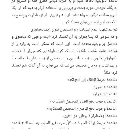
قاعده تکوینیه لحاظ کنیم و به منزله مبانی نظری فقه و تشریع در
جایگاه خودش مورد بحث و بررسی و استفاده قرار بدهیم که آن یک
امر و مطلب دیگری خواهد شد. این هم تبیینی از آیه فطرت و پاسخ به
اینکه به این آیه نمی‌توان تمسک کرد.
قواعد فقهیه عدم استخدام و استعمال فنون زیست‌فناوری
وجه سومی که بسا بتوان به آن تمسک کرد -البته وجهی که محتوی و
مشتمل بر وجوه متعدد است- این است که ممکن است به پاره‌ای از
قواعد عامه شامله فقهیّه تمسک کرد. قواعدی که جواز استخدام
تکنولوژی حَیَوی و زیست‌فناوری را در بعضی از زمینه‌های طب الصحة
و بهداشت و درمان محدود می‌کند که می‌توان به آن آیات هم تمسک
کرد؛ مثلاً
«قاعدة حرمة الإلقاء إلی التهلکه»
«قاعدة لا ضرر»
«قاعدة لا ضرار»
«قاعدة وجوب دفع الضرر المحتمل المعتدٌ به»
«قاعدة وجوب دفع الإضرار المحتمل المعتدٌ به»
«قاعدة الإضطرار لا یبطل حق الغیر»
«قاعدة حرمة إزالة الحیاة عن کلِّ حیٍّ بغیر الحق» به اصطلاح قاعده