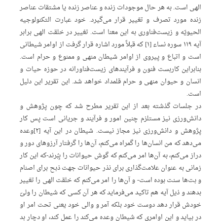
الهی است. به هر حال موجودات زنده و عناصر زنده یا مشتقات عناصر
زنده مورد تصرف و تغییر قرار می‌گیرد. خود عبارت التکنولوجیه
الحیویّه و زیست‌فناوری به این معنا است. تغییر در خلقت الهی برابر
آیه ۱۱۹ سوره نساء [۱] که قبلاً مورد اشاره قرار گرفت از اوامر شیطانی
است و اتباع و پیروی از اوامر شیطان منهی و ممنوع و حرام است.
بنابراین کاربست فنون و فرآیندهای زیست‌فناورانه در حوزه حیات و
انسان و حیوان منهی و حرام قلمداد خواهد شد. این تقریر این دلیل
است.
در جلسات گذشته بعد از این تقریر مطرح شد که چون پژوهش و
دانش‌ورزی نیز مستلزم چنین امور و فرآیند و جریانی است پس کار
پژوهش و دانش‌ورزی نیز مجاز نیست. شیطان در این آیه [۲]وعده
می‌دهد که من انسان‌ها را گمراه می‌کنم، آن‌ها را گرفتار آرزوهای دور و
دراز می‌کنم، به آن‌ها امر می‌کنم که گوش حیوانات را بِبُرند-که این کار
زمانی به عنوان علامت‌گذاری برای نذر حیوانات جهت ذبح برای اصنام
و بت‌ها سنت بوده است- و آن‌ها را امر می‌کنم که خلقت الهی را تغییر
بدهند و ذیل آیه هم تاکید می‌فرماید که هر آن کسی که شیطان را ولیّ
خودش قرار دهد دوست خود بلکه آمر و والی خود یعنی تحت امر او
در بیاید و این اوامری که شیطان وعده می‌کند را عمل کند، او دچار بد