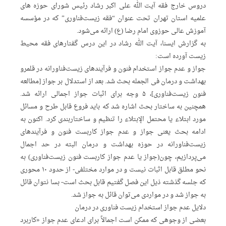
دروس خارج فقه آیت الله علی اکبر رشاد رئیس شورای حوزه های
علمیه استان تهران تحت عنوان “فقه‌ زیست‌فناوری” که در مؤسسه
آموزش عالی حوزوی امام رضا (ع) ارائه می‌شود.
به گزارش ایسنا، آیت الله رشاد در این درس گفتارهای فقه محیط
زیست آورده است:
جواز و عدم جواز استخدام فنون و فرآیندهای زیست‌فناورانه در قلمرو
بهداشت و درمان فی الجمله بحث شد. بعد از استدلال بر جواز [مطالعه
فنون زیست‌فناوری]، ۵ وجه برای اثبات جواز اجمالی ارائه شد.
همچنین به ساختار بحث اشاره شد که باید فروع قابل طرح و مسائل
مورد ابتلاء یا محتمل الإبتلاء را تنظیم و ساختاربندی کرد. اکنون به
ادامه بحث یعنی جواز و عدم جواز کاربست فنون و فرآیندهای
زیست‌فناورانه در حوزه بهداشت و درمان البته در حد اجمال
می‌پردازیم، چون(جواز یا عدم جواز کاربست فنون زیست‌فناوری) به
نحو مطلق قابل اثبات نیست و در موارد مختلفی- از حدود ۱۰ محوری
که جلسه گذشته ذیل این فصل گفتیم قابل بحث است- بسا نتوان قائل
به جواز شد و در مواردی می‌توان قائل به جواز شد.
دلایل عدم جواز استخدام زیست فناوری در درمان
بعضی از وجوهی که ممکن است اجمالاً برای ادعای عدم جواز «کاربرد