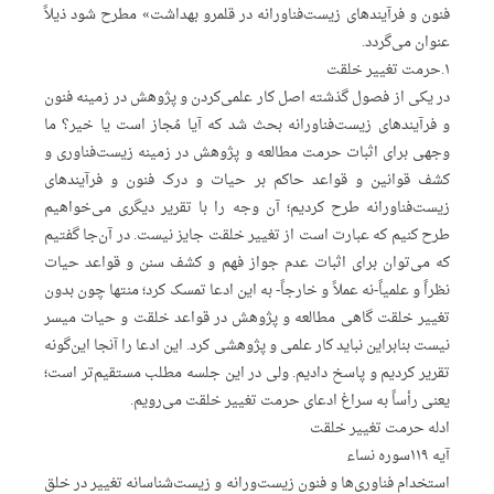
فنون و فرآیندهای زیست‌فناورانه در قلمرو بهداشت» مطرح ‌شود ذیلاً
عنوان می‌گردد.
۱.حرمت تغییر خلقت
در یکی از فصول گذشته اصل کار علمی‌کردن و پژوهش در زمینه فنون
و فرآیندهای زیست‌فناورانه بحث شد که آیا مُجاز است یا خیر؟ ما
وجهی برای اثبات حرمت مطالعه و پژوهش در زمینه زیست‌فناوری و
کشف قوانین و قواعد حاکم بر حیات و درک فنون و فرآیندهای
زیست‌فناورانه طرح کردیم؛ آن وجه را با تقریر دیگری می‌خواهیم
طرح کنیم که عبارت است از تغییر خلقت جایز نیست. در آن‌جا گفتیم
که می‌توان برای اثبات عدم جواز فهم و کشف سنن و قواعد حیات
نظراً و علمیاً-نه عملاً و خارجاً- به این ادعا تمسک کرد؛ منتها چون بدون
تغییر خلقت گاهی مطالعه و پژوهش در قواعد خلقت و حیات میسر
نیست بنابراین نباید کار علمی و پژوهشی کرد. این ادعا را آنجا این‌گونه
تقریر کردیم و پاسخ دادیم. ولی در این جلسه مطلب مستقیم‌تر است؛
یعنی رأساً به سراغ ادعای حرمت تغییر خلقت می‌رویم.
ادله حرمت تغییر خلقت
آیه ۱۱۹سوره نساء
استخدام فناوری‌ها و فنون زیست‌ورانه و زیست‌شناسانه تغییر در خلق