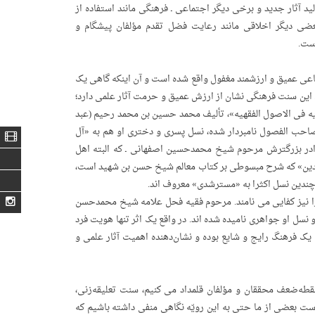
لید آثار جدید و برخی دیگر اجتماعی ـ فرهنگی مانند استفاده از
بعضی دیگر اخلاقی مانند رعایت فضل تقدم مؤلفان پیشگام و
ست.
اعی عمیق و ارزشمند مغفول واقع شده است و آن اینکه گاهی یک
ند. این سنت فرهنگی نشان از ارزش عمیق و حرمت آثار علمی دارد؛
یه فی الاصول الفقهیه»، تألیف محمد حسین بن محمد رحیم (عبد
صفهانی (متوفای بین ۱۲۵۴ تا ۱۲۶۱ قمری) . خود به صاحب الفصول نامبردار شده، نسل پسری و دختری او هم به «آل
ر بزرگترش مرحوم شیخ محمدحسین اصفهانی ـ که البته اهل
 الدین» که شرح مبسوطی بر کتاب معالم شیخ حسن بن شهید است،
 چندین نسل اکثرا به «مسترشدی» معروف اند.
ا نیز کفایی می ­نامند. مرحوم فقیه فحل علامه شیخ محمدحسن
ل او جواهری نامیده شده اند. در واقع یک اثر تنها هویت فرد
یک فرهنگ رایج و شایع بوده و نشان‌دهنده‌ اهمیت آثار علمی و
قطه‌ضعف محققان و مؤلفان قلمداد می کنیم، سنت تعلیقه‌زنی،
ست بعضی از ما حتی به این رویّه نگاهی منفی داشته باشیم که