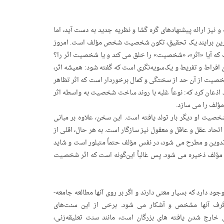
نیز ارائه‌ پیشنهادهای گره گشا و نظریه­ جدید به دست آید، اما
مهم‌ترین برایند یک تحقیق، تکون شخصیت شخص مؤلف است. امروز
که آیا «اثر»، «شخصیت» را خلق می ­کند و یا شخصیت اثر را؟
افراط و تفریط و یک‌سویه‌نگری است که گفته شود: همیشه اثر،
خصیت از آن حد از سختگی و کمال برخوردار است که اثر تظاهر
عان کرد که: نوعاً غلبه با روند ساخت شخصیت به ­واسطه­ اثر
ؤلف را می سازد.
خصیت او دیگر بار تولد یافته است. این سخن، علاوه بر مبانی
اتحاد عقل و عاقل و معقول نیز سازگار است. به هر حال، اقلی از
دوین و مطرح می شود، در نفس مؤلف حتماً متبلور است و شاید
س مؤلف ذخیره می شود. پس غالباً این‌گونه است که اثر شخصیت
سنت‌های فراوانی در فرهنگ علمی مسلمانان و به‌خصوص حوزه ­های علمیه­ شیعی وجود دارد که بسیار معنی دارند و اگر بر روی آنها مطالعه‌ جامعه­
گرف آنها مشخص و آشکار می شود. برخی از این سنت‌های
خارج شدن یافته های بزرگان است، مانند سنت تعلیقه‌زنی،