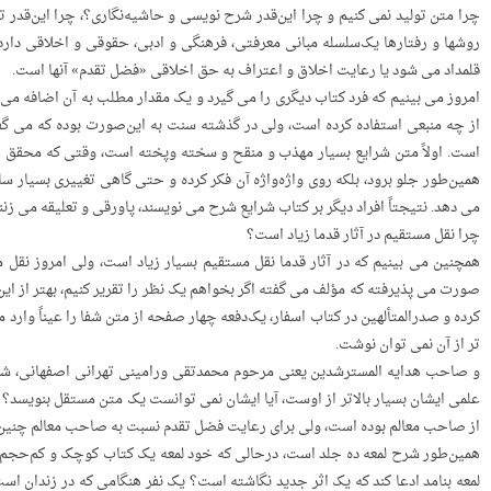
چرا متن تولید نمی کنیم و چرا این‌قدر شرح ­نویسی و حاشیه‌نگاری؟، چرا این‌قدر تع
روشها و رفتارها یک‌سلسله مبانی معرفتی، فرهنگی و ادبی، حقوقی و اخلاقی دار
WordPress Carousel Free V
قلمداد می شود یا رعایت اخلاق و اعتراف به حق اخلاقی «فضل تقدم» آنها است.
حریت و مدارات
امروز می بینیم که فرد کتاب دیگری را می گیرد و یک مقدار مطلب به آن اضافه می 
از چه منبعی استفاده کرده است، ولی در گذشته سنت به این‌صورت بوده که می گف
است. اولاً متن شرایع بسیار مهذب و منقح و سخته وپخته است، وقتی که محقق این 
همین‌طور جلو برود، بلکه روی واژه‌واژه‌ آن فکر کرده و حتی گاهی تغییری بسیار 
می دهد. نتیجتاً افراد دیگر بر کتاب شرایع شرح می نویسند، پاورقی و تعلیقه می ز
چرا نقل مستقیم در آثار قدما زیاد است؟
همچنین می بینیم که در آثار قدما نقل مستقیم بسیار زیاد است، ولی امروز نقل
صورت می پذیرفته که مؤلف می گفته اگر بخواهم یک نظر را تقریر کنیم، بهتر از این 
کرده و صدرالمتألهین در کتاب اسفار، یک‌دفعه چهار صفحه از متن شفا را عیناً وارد م
تر از آن نمی توان نوشت.
و صاحب هدایه المسترشدین یعنی مرحوم محمدتقی ورامینی تهرانی اصفهانی، شرح بر
علمی ایشان بسیار بالاتر از اوست، آیا ایشان نمی توانست یک متن مستقل بنویسد
از صاحب معالم بوده است، ولی برای رعایت فضل تقدم نسبت به صاحب معالم چنین 
همین‌طور شرح لمعه ده جلد است، درحالی که خود لمعه یک کتاب کوچک و کم‌حجم ا
لمعه بنامد ادعا کند که یک اثر جدید نگاشته است؟ یک نفر هنگامی که در زندان ا