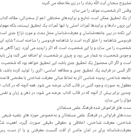
مشروح سخنان آیت الله رشاد را در زیر ملاحظه می­ کنید؛
وقتی اثر شخصیت مولف را می سازد
از یک تحقیق ممکن است نتایج و برایندهای مختلفی اعم از سخنرانی، مقاله، کتاب و 
این برون دادها و برایندها ثمرات اصلی یا تنها ثمرات یک تحقیق نیستند، بلکه 
این نکته در بین جامعه‌شناسان و معرفت‌شناسان محل بحث و مورد نزاع جدی است 
فردوسی شاهنامه را خلق کرده است یا شاهنامه فردوسی را ساخته است؟ شاید این 
شخصیت را می سازد و یا این شخصیت است که اثر را پدید می آورد. زیرا گاهی ش
وجودی شخصیت به شمار می­ رود و چیزی بر شخصیت او اضافه نمی کند؛ ولی باید اذ
است و اگر اثر، محصول یک تحقیق جدی باشد، این تحقیق خواهد بود که شخصیت م
اگر کسی در فرایند یک تحقیق جدی و مطالعه‌ اساسی، اثری را تولید کرده باشد، ش
جامعه ­شناختی، پدیده­ شناسی اثر به لحاظ مبانی معرفت­ شناختی با مقتضی قاعده­ 
معقول به صورت وجود کتبی در قالب کتاب عرضه می شود. همه‌ آنچه که در کتاب ت
چندین‌ برابر بیش از آنچه که در قالب کتاب عرضه می شود، در ذهن و زبان و نف
مؤثر را می سازد.
سنت های فراموش شده فرهنگ علمی مسلمانان
شناختی، معرفت­ شناختی­، اخلاقی و حقوقی دقیقی صورت گیرد، اهمیت ش
معرفت‌شناسانه برای در امان ماندن از آفت گسست معرفتی و یا از دست­ رس 