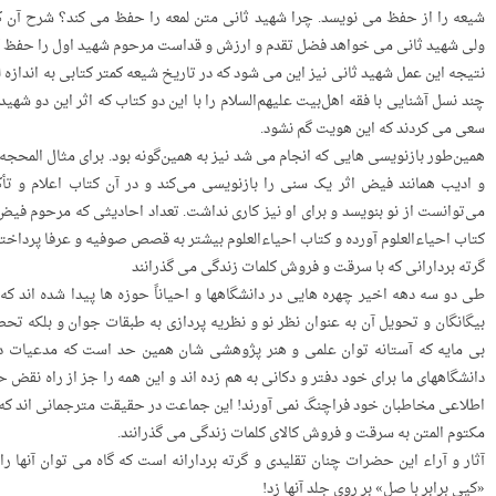
شیعه را از حفظ می نویسد. چرا شهید ثانی متن لمعه را حفظ می کند؟ شرح آن ک
ولی شهید ثانی می خواهد فضل تقدم و ارزش و قداست مرحوم شهید اول را حفظ ک
نتیجه‌ این عمل شهید ثانی نیز این می شود که در تاریخ شیعه کمتر کتابی به اندازه
چند نسل آشنایی با فقه اهل‌بیت علیهم‌السلام را با این دو کتاب که اثر این دو ش
سعی می کردند که این هویت گم نشود.
همین‌طور بازنویسی هایی که انجام می شد نیز به همین‌گونه بود. برای مثال المح
و ادیب همانند فیض اثر یک سنی را بازنویسی می‌کند و در آن کتاب اعلام و تأک
می‌توانست از نو بنویسد و برای او نیز کاری نداشت. تعداد احادیثی که مرحوم فیض 
کتاب احیاءالعلوم آورده و کتاب احیاءالعلوم بیشتر به قصص صوفیه و عرفا پرداخت
گرته بردارانی که با سرقت و فروش کلمات زندگی می گذرانند
طی دو سه دهه­ اخیر چهره ­هایی در دانشگاهها و احیاناً حوزه­ ها پیدا شده ­اند که
بیگانگان و تحویل آن به عنوان نظر نو و نظریه ­پردازی به طبقات جوان و بلکه تح
بی­ مایه که آستانه­ توان علمی و هنر پژوهشی ­شان همین حد است که مدعیات دیگر
اطلاعی مخاطبان خود فراچنگ نمی ­آورند! این جماعت در حقیقت مترجمانی ­اند که نه به
مکتوم المتن به سرقت و فروش کالای کلمات زندگی می­ گذرانند.
آثار و آراء این حضرات چنان تقلیدی و گرته ­بردارانه است که گاه می­ توان آنها ر
«کپی برابر با صل» بر روی جلد آنها زد!