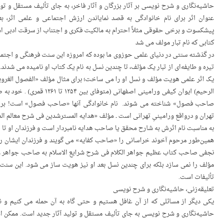
حاشیه‌نگاری و شرح ­نویسی بر آثار بزرگان و آثار فاخر، به جای تألیف مستقل و تو
عنوان اثر برای نام خانوادگی به قصد نمایاندن ارزش اجتماعی و علمی اثر، 
پیشکسوت و برخی حقوقی مثلاً احترام به مالکیت فکری و اجتناب از سرقت ادبی ا
کتابی که نام تبار مولف می شد
در گذشته سنتی در دنیای علمی حوزوی ما بوده که امروزه این سنت فرهنگی و اجتم
تیره و طایفه‌ای از تبار یک مؤلف، تا چندین نسل به نام یک کتاب او نامیده می شد
یک اثر علمی هویت مؤلف و نسل او را می­ ساخت؛ برای مثال مؤلف «الفصول الغرو
الرحیم) ایوان کیفی ورامینی ا
صاحب فصول» شناخته می ­شوند. نام خانوادگی آنها «صاحب فصول» است! براد
تهران و درواقع ورامینیِ تهرانی است ـ مؤلف «هدایه المسترشدین فی شرح معالم
به مناسبت نام اثرش به شارح محقق یا صاحب هدایه نامبردار است و فرزندان او تا
همین‌طور مرحوم آخوند خراسانی را «صاحب کفایه» می گویند و فرزندان ایشان ر
نجفی صاحب کتاب عظیم جواهر الکلام فی شرح شرایع الاسلام به صاحب جواهر و نس
مؤلف را نمی سازد بلکه برای چندین نسل بعد او نیز هویت ­ساز می شود. این سنت 
تألیفات است.
تعلیقه‌زنی، حاشیه‌نگاری و شرح ­نویسی
یکی دیگر از مسائلی که از آن غافل هستیم و حتی گاه به آن حمله می کنیم و ن
حاشیه‌نگاری و شرح ­نویسی به جای تألیف مستقل و تولید آثار جدید است. ممکن ا