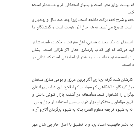
ه بیست برابر متن است و بسیار استدلالی تر و مستندتر است؛
ند.
‌ لمعه و شرح لمعه برکت داشته است، زیرا چند صد سال و چندین و
هید است شروع می کنند. به هر حال اثر، هویت است و گذشتگان ما
جه البیضاء که یک محدث شیعی، اهل معرفت و حکمت، فقیه، شاعر
ید می‌کند که این کتاب بازسازی همان اثر غزالی است. ایشان
در المحجه آورده‌اند بسیار بیشتر از احادیثی است که غزالی در
ه است.
 کارشان شده گرته ­برداری آثار برون­ مرزی و بومی ­سازی سخنان
صیل کردگان دانشگاهی کم­ سواد و کم اطلاع. این عناصر پرادعای
ان را نشخوار کنند، متأسفانه در آشفته ­بازار کنونی دانش و
دانشگاه­های ما برای خود دفتر و دکانی به هم زده اند و این همه را جز از راه نقض حقوق مؤلفان و متفکران دیار غرب و سوء استفاده از جهل و بی ­
 شیوه­ ترجمه­ معلوم المتن، بلکه به­ شیوه­ برگردان آثار و آراء
ا به دفترخانهثبت اسناد برد و با تطبیق با اصل خارجی ­شان مهر