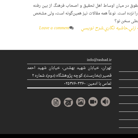
وق در میان اوساط اهل تحقیق و اصحاب فرهنگ از بین رفته
را نزده است. نوعاً همه‌ مقالات نیز همین‌گونه است، ولی مشخص
قحطی سخن نو؟
 زني
,
حاشيه نگاري
,
شرح نويسي
Leave a comment
info@rashad.ir
تهران، خیابان شهید بهشتی، خیابان شهید احمد
قصیر (بخارست)، كوچه پژوهشگاه (دوم)، شماره ۲
تماس با ادمین: ۰۲۵۳۷۶۰۴۴۶۰