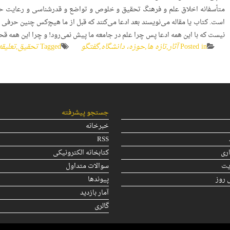
متأسفانه اخلاق علم و فرهنگ تحقیق و خلوص و تواضع و قدرشناسی و رعایت حق
است. کتاب یا مقاله می‌نویسند بعد ادعا می‌کنند که قبل از ما هیچ‌کس چنین حرفی 
نیست که با این همه ادعا پس چرا علم در جامعه­ ما پیش نمی‌رود! و چرا این همه 
Posted in
آثار
,
تازه ها
,
حوزه، دانشگاه
,
گفتگو
Tagged
تحقيق
,
تعليقه
جستجو پیشرفته
خبرخانه
RSS
ری
کتابخانه الکترونیکی
یت
سوالات متداول
 روز
پیوندها
آمار بازدید
گالری