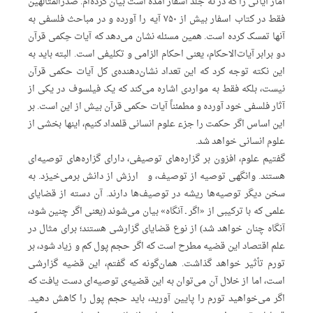
آمار آیاتی را که در نُه جلد اسفار آمده است بیان کرده‌ام. صدرالمتألهین
فقط در کتاب اسفار بیش از ۷۵۰ آیه را آورده و در مباحث فلسفی به
آنها تمسک کرده است. همین مسئله نشان می‌دهد که آیات حِکمی قرآن
دو برابر آیات‌الاحکام، یعنی احکام الزامی و تکلیفی است. البته باید به
این نکته توجه کرد که این تعداد نشان‌دهنده‌ی کل آیات حکمی قرآن
نیست، بلکه فقط به مواردی اشاره می‌کند که یک فیلسوف در یکی از
آثار فلسفی خود آورده و مطمئناً آیات حکمی قرآن بیش از این است. بر
این اساس اگر حکمت را جزء علوم انسانی قلمداد کنیم، اینها بخشی از
علوم انسانی خواهد شد.
گفتیم علوم، افزون بر گزاره‌های توصیفی، دارای گزاره‌های توصیه‌ای
هستند. وانگهی توصیه از توصیف، و ارزش از دانش برمی‌خیزد. به
سخن دیگر توصیه‌ها ریشه در توصیف‌ها دارند. آن دسته از قضایای
علمی که با ترکیبی از «اگر ـ آنگاه» بیان می‌شوند (یعنی اگر چنین شود،
آنگاه چنان خواهد شد) از نوع قضایای گزارشی هستند؛ برای مثال در
علم اقتصاد این قضیه مطرح است که اگر حجم پول کم و زیاد شود، بر
تورم تأثیر خواهد گذاشت. همان‌گونه که گفتم، این قضیه گزارشی
است، اما از خلال آن می‌توان به این قضیه‌‌ی توصیه‌ای دست یافت که
اگر می‌خواهید تورم را پایین آورید، باید حجم پول را کاهش دهید.