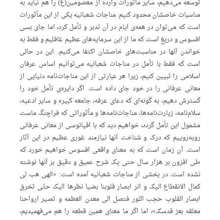
توسعه می‌دهیم، سایر مأثورات وارده از معصومین(ع) را هم نباید به
مناسبات خاصشان محدود کنیم. مناجات شعبانیه یکی از این مأثورات
است که می‌توان در همه‌ی ایام در آن تدبر و تأمل کرد، اما جای بسی
افسوس و دریغ است که ما از این سرمایه‌های عظیم غافلیم و فقط به
خواندن آنها در مناسبت‌های خاصشان اکتفا می‌کنیم. این در حالی
است که فقط با تأمل در مناجات شعبانیه می‌توانیم اساس عرفان
اسلامی را تبیین کنیم، زیرا هر عبارتی از این مناجات‌نامه دنیایی از
معانی عرفانی را در خود جای داده است. اگر دایره‌ی تأمل خود را
گسترش دهیم، به گونه‌ای که دعای عرفه، جامعه کبیره و سایر ادعیه،
سلام‌نامه، زیارت‌نامه‌ها، مناجات‌نامه‌ها و مأثوراتی که فراچنگ ماست
مشمول این تأمل گردد، خواهیم دید که با اقیانوسی از معانی عرفانی
روبه‌روییم که درک و شناخت آنها نیازمند غوری عظیم در این آثار
است. آن زمان است که به معنای واقعی افسوس خواهیم خورد که
طی افزون بر هزار سال حتی یک شرح عمیق و دقیق بر آنها نوشته
نشده است. در بخشی از مناجات شعبانیه آمده است: «الهی هب لی
کمال الانقطاع الیک و انر ابصار قلوبنا بضیا نظرها الیک حتّی تخرق
ابصار القلوب حجب النّور فتصل الی معدن العظمه و تصیر ارواحنا
معلقه بعز قدسک»، اما اگر ما معنای همین قطعه را هم می‌فهمیدیم،