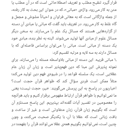
قرار گیرد تنقیح مطلب و تعریف اصطلاحاتی است که در آن مطلب یا
متن به کار می‌رود. واژه‌ی «مبانی»، که در عنوان این بحث به کار رفته،
از جمله واژگانی است که به معانی فراوان و احیاناً مشوش و مجمل و
گاه غلط به کار می‌رود. در تعریف باید گفت که مبانی یا مبادی آن دسته
از گزاره‌هایی هستند که مسائل یک علم را می‌سازند. به سخن دیگر
مسائل علوم از مبادی آنها تولید می‌شوند. البته به نظر بنده، مبادی خود
یک دسته از مبانی است. مبانی را می‌توان براساس فاصله‌ای که با
مسائل دارند به سه لایه و مرتبه تقسیم کرد:
۱٫ مبانی قریبه. این دسته از مبانی بلاواسطه مسئله را می‌سازند. برای
نمونه پذیرش این مبنا که دین فهم‌پذیر است و زبان آن زبان عام
عقلایی است، یک سلسله قواعد را در شیوه‌ی فهم دین تولید می‌کند؛
مثلاً ممکن است فردی سؤال کند که ظواهر قرآن حجت است؟
اخباریون در پاسخ به این پرسش می‌گویند: خیر، حجت نیست؛ یعنی
ما نمی‌توانیم با ظواهر قرآن ارتباط مفهومی برقرار کنیم و باید هرآنچه
را معصومین در تفسیر آیات گفته‌اند بپذیریم. این پاسخ مستلزم آن
است که بگوییم زبان قرآن، زبان متفاوتی است و غیر از ساخت و
بافت زبانی است که عقلا با آن، با یکدیگر صحبت می‌کنند، و چون
چنین است، نمی‌توانیم بگوییم همه‌ی عقلا می‌توانند قرآن را بفهمند؛ در