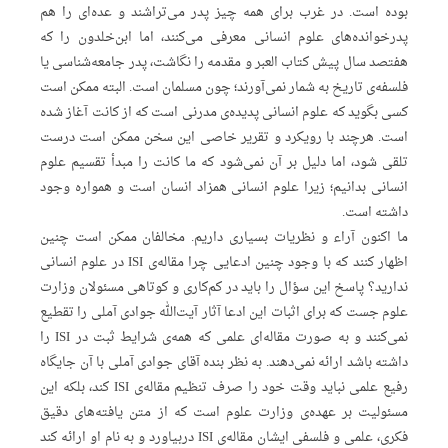
بوده است. در غرب برای همه چیز پدر می‌تراشند و عده‌ای را هم
پدرخوانده‌های علوم انسانی معرفی می‌کنند، اما ابن‌خلدون را که
هفتصد سال پیش کتاب العبر و مقدمه را نگاشت، پدر جامعه‌شناسی یا
فلسفه‌‌ی تاریخ به شمار نمی‌آورند؛ چون مسلمان است. البته ممکن است
کسی بگوید که علوم انسانی پدیده‌ی مدرنی است که از کانت آغاز شده
است. هرچند با رویکرد و تقریر خاصی این سخن ممکن است درست
تلقی شود، اما دلیل بر آن نمی‌شود که ما کانت را مبدأ تقسیم علوم
انسانی بدانیم؛ زیرا علوم انسانی همزاد انسان است و همواره وجود
داشته است.
ما اکنون آراء و نظریات بسیاری داریم. مخالفان ممکن است چنین
اظهار کنند که با وجود چنین ادعایی چرا مقاله‌ی ISI در علوم انسانی
ندارید؟ پاسخ این سؤال را باید در کم‌کاری و کوتاهی مسئولان وزارت
علوم جست که برای اثبات این ادعا آثار آیت‌الله جوادی آملی را تقطیع
نمی‌کنند و به صورت مقاله‌ای علمی که همه‌ی شرایط ثبت در ISI را
داشته باشد ارائه نمی‌دهند. به نظر بنده آقای جوادی آملی با آن جایگاه
رفیع علمی نباید وقت خود را صرف تنظیم مقاله‌ی ISI کند، بلکه این
مسئولیت بر عهده‌ی وزارت علوم است که از متن یافته‌های دقیق
فکری، علمی و فلسفی ایشان مقاله‌ی ISI دربیاورد و به نام او ارائه کند