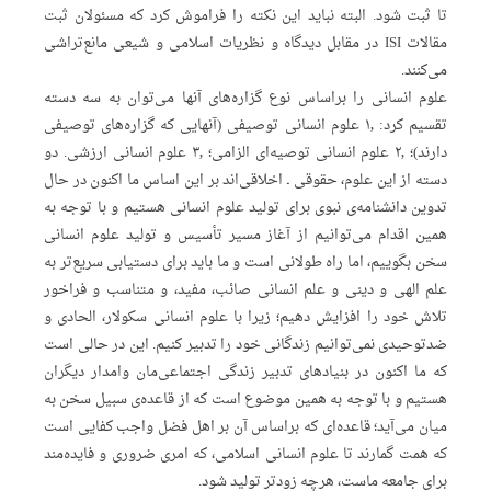
تا ثبت شود. البته نباید این نکته را فراموش کرد که مسئولان ثبت
مقالات ISI در مقابل دیدگاه و نظریات اسلامی و شیعی مانع‌تراشی
می‌کنند.
علوم انسانی را براساس نوع گزاره‌های آنها می‌توان به سه دسته
تقسیم کرد: ۱٫ علوم انسانی توصیفی (آنهایی که گزاره‌های توصیفی
دارند)؛ ۲٫ علوم انسانی توصیه‌ای الزامی؛ ۳٫ علوم انسانی ارزشی. دو
دسته از این علوم، حقوقی ـ‌ اخلاقی‌اند بر این اساس ما اکنون در حال
تدوین دانشنامه‌ی نبوی برای تولید علوم انسانی هستیم و با توجه به
همین اقدام می‌توانیم از آغاز مسیر تأسیس و تولید علوم انسانی
سخن بگوییم، اما راه طولانی است و ما باید برای دستیابی سریع‌تر به
علم الهی و دینی و علم انسانی صائب، مفید، و متناسب و فراخور
تلاش خود را افزایش دهیم؛ زیرا با علوم انسانی سکولار، الحادی و
ضدتوحیدی نمی‌توانیم زندگانی خود را تدبیر کنیم. این در حالی است
که ما اکنون در بنیادهای تدبیر زندگی اجتماعی‌مان وامدار دیگران
هستیم و با توجه به همین موضوع است که از قاعده‌ی سبیل سخن به
میان می‌آید؛ قاعده‌ای که براساس آن بر اهل فضل واجب کفایی است
که همت گمارند تا علوم انسانی اسلامی، که امری ضروری و فایده‌مند
برای جامعه ماست، هرچه زودتر تولید شود.