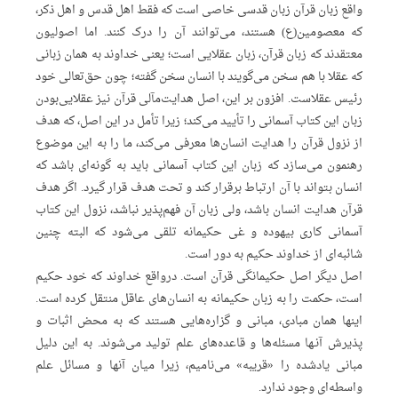
واقع زبان قرآن زبان قدسی خاصی است که فقط اهل قدس و اهل ذکر،
که معصومین(ع) هستند، می‌توانند آن را درک کنند. اما اصولیون
معتقدند که زبان قرآن، زبان عقلایی است؛ یعنی خداوند به همان زبانی
که عقلا با هم سخن می‌گویند با انسان سخن گفته؛ چون حق‌تعالی خود
رئیس عقلاست. افزون بر این، اصل هدایت‌مآلی قرآن نیز عقلایی‌بودن
زبان این کتاب آسمانی را تأیید می‌کند؛ زیرا تأمل در این اصل، که هدف
از نزول قرآن را هدایت انسان‌ها معرفی می‌کند، ما را به این موضوع
رهنمون می‌سازد که زبان این کتاب آسمانی باید به گونه‌ای باشد که
انسان بتواند با آن ارتباط برقرار کند و تحت هدف قرار گیرد. اگر هدف
قرآن هدایت انسان باشد، ولی زبان آن فهم‌پذیر نباشد، نزول این کتاب
آسمانی کاری بیهوده‌‌ و غی حکیمانه تلقی می‌شود که البته چنین
شائبه‌ای از خداوند حکیم به دور است.
اصل دیگر اصل حکیمانگی قرآن است. درواقع خداوند که خود حکیم
است، حکمت را به زبان حکیمانه به انسان‌های عاقل منتقل کرده است.
اینها همان مبادی، مبانی و گزاره‌‌هایی هستند که به محض اثبات و
پذیرش آنـها مسئله‌ها و قاعده‌های علم تولید می‌شوند. به این دلیل
مبانی یادشده را «قریبه» می‌نامیم، زیرا میان آنها و مسائل علم
واسطه‌ای وجود ندارد.