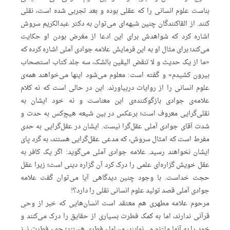
بناست علوم انسانی را که عقلی بوده و بعد تجربی شده است، نقلی
کنند. از القاکنندگان چنین شبهه‌ای می‌توان به دکتر عبدالکریم سروش
اشاره کرد که شواهدش برای این ادعا از مغرض بودن او حکایت
می‌کند؛ برای مثال او به این فرمایش علامه جوادی آملی اشاره کرده که
«ما از یک حدیث و لا تنقض الیقین بالشک، سه جلد کتاب استصحاب
بیرون کشیدم» و گفته است: معلوم می‌شود اینها می‌خواهند همه‌ی
علوم انسانی را از روایات دربیاورند. این در حالی است که نه کلام
علامه‌ی جوادی بازگوکننده‌ی این معناست و نه خود ایشان به
نقلی‌گرایی معروف است؛ برعکس در بین شیعه هیچ‌کس به حدت و
شدت آقای جوادی آملی عقل‌گرا نیست. ایشان در عقل‌گرایی به حدی
مفرط است که امثال سروش، که مدعی عقل‌گرایی هستند، به گرد پای
ایشان نخواهند رسید. علامه جوادی آملی می‌گوید: اگر یک کافر به
عقل خویش گزاره‌ای علمی را درک کرد آن گزاره دینی است؛ زیرا عقل
حجت خداست. با وجود چنین دیدگاهی آیا می‌توان گفت علامه
جوادی آملی قصد تولید علوم انسانی نقلی را دارد؟!
مرحوم علامه مطهری هم معتقد است انسان‌هایی که خبر از وحی
قرآنی ندارند، اما به کمک فطرت بسیاری از حقایق را درک می‌کنند و
خود را به آنها ملتزم می‌نمایند، مسلمان فطری هستند؛ چون فطرت نیز