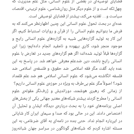
قضایای توصیه‌ای در بعضی از علوم انسانی، مثل علم مدیریت که
چهل‌تکه است و از علوم دیگر مثل روان‌شناسی، علوم‌ تربیتی، اقتصاد،
سیاست و… تغذیه می‌کند، بیشتر از قضایای توصیفی است.
عده‌ای در بحث تحول علوم انسانی این چنین اظهارنظر می‌کنند که به
فرض ما بتوانیم علوم انسانی را از قرآن و روایات استنباط کنیم، اگر
این کار به تولید گزاره‌هایی شبیه به گزاره‌های علوم انسانی رایج و
موجود منجر شود، کاری بیهوده و نامفید انجام داده‌ایم؛ زیرا این
گزاره‌ها قبلاً تولید شده‌اند؛ اگر هم گزاره‌های جدید در تعارض با علوم
انسانی رایج باشند، دین ضدعلم معرفی خواهد شد. در پاسخ به این
عده باید گفت مگر فقه اسلامی ضد حقوق، و فلسفه‌ی اسلامی ضد
فلسفه انگاشته می‌شود که علوم انسانیِ اسلامی هم ضد علم قلمداد
شود؟ اصولاً مگر علم بی‌طرف به ویژه در حوزه‌ی علوم انسانی داریم؟
از زمانی که رهبری هوشمند، دوراندیش و ژرف‌نگر مقوله‌ی علوم
انسانی را مطرح کردند بیشتر شبکه‌های معتبر جهانی یکی از بخش‌های
اصلی برنامه‌های خود را به بحث درباره‌ی دیدگاه ایشان و تحلیل آن
اختصاص دادند. این در حالی بود که صدا و سیمای ایران کار شایانی
در این‌باره انجام نداد. حتی بنده در نامه‌ای به آقای ضرغامی، به این
مسئله اشاره کردم که شبکه‌های گوناگون در سراسر جهان شبانه‌روز