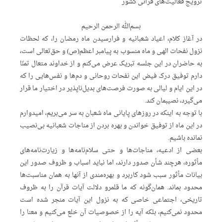
ترویج فعالیت‌های قرآنی کشور
بسم‌الله الرحمن الرحیم
در آغاز کلام، اعیاد شعبانیه و فرارسیدن ماه رمضان را، که لحظات
نزول نفحات الهی و ماه منسوب به پیامبر اعظم(ص) و حق‌تعالی است،
به حاضران در این جلسه تبریک عرض می‌کنم و از خداوند متعال تمنّا
دارم توفیق درک فیض این نفحات روحانی و دم‌ها و نفس‌هایی را که
در این ایام و لیالی به صورت فرصت‌های بدیل‌ناپذیر در اختیار ما قرار
می‌گیرد، نصیبمان کند.
با توجه به اینکه در روزهای پایانی ماه شعبان به سر می‌بریم، امیدوارم
در این ماه از توفیق خواندن و بهره بردن از مناجات شعبانیه بی‌نصیب
نمانده باشیم.
بعضی از ادعیه، مناجات‌ها و حتی سلام‌نامه‌ها و زیارت‌نامه‌های
مأثوره، هرچند شأن صدور دارند، اما نباید اسباب و ظروف صدور این
بیانات مأثور سبب شود کاربرد و بهر‌ه‌مندی از آنها به همان مناسبت‌ها
محدود بماند. همان‌گونه که ما قلمرو دلالت آیات قرآن را به ظروف
تاریخی، اجتماعی خاصی که به نزول این آیات منجر شده است
محدود نمی‌کنیم، بلکه آیه را از خصوصیات آن خلع می‌کنیم و معنا را