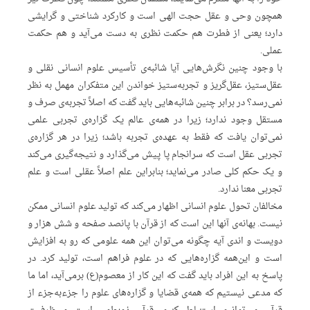
همچون وحی و عقل حجت الهی است و کارکرد شناختی و گرایشی
دارد؛ یعنی از فطرت هم حکمت نظری به دست می‌آید و هم حکمت
عملی.
با وجود چنین نگرش‌هایی آیا شائبه‌ی تأسیس علوم انسانی نقلی و
عقل‌ستیز، عقل‌گریز و تجربه‌ستیز خواندن این متفکران مهمل به نظر
نمی‌رسد؟ در برابر چنین شائبه‌هایی باید گفت که اصلاً تجربه‌ی صرف و
مستقل وجود ندارد؛ زیرا در همه‌ی عالم یک گزاره‌ی تجربی علمی
نمی‌توان یافت که فقط به عهده‌ی تجربه باشد؛ زیرا در هر گزاره‌ی
تجربی عقل است که سرانجام پا پیش می‌گذارد و نتیجه‌گیری می‌کند
و یک حکم کلی صادر می‌‌نماید؛ بنابراین علم اصلاً عقلی است و علم
تجربی معنا ندارد.
مخالفان تحول علوم انسانی اظهار می‌کند که تولید علوم انسانی ممکن
نیست. بهانه‌ی آنها این است که از قرآن با پانصد صفحه و شش هزار و
دویست و اندی آیه چگونه می‌توان این ‌همه علومی که رو به افزایش
است و این‌همه گزاره‌هایی که در علوم فراهم است، تولید کرد. در
پاسخ به این افراد باید گفت که این کار از معصوم(ع) برمی‌آید، اما ما
که مدعی نیستیم که همه‌ی قضایا و گزاره‌های علوم را جزءبه‌جزء از