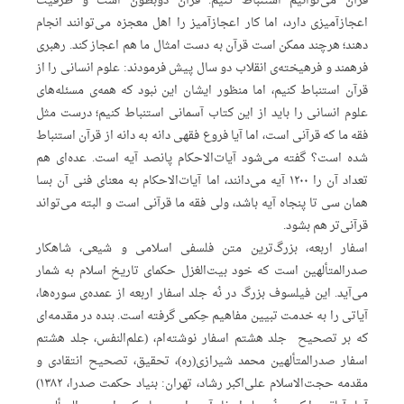
قرآن می‌توانیم استنباط کنیم. قرآن ذوبطون است و ظرفیت
اعجاز‌آمیزی دارد، اما کار اعجازآمیز را اهل معجزه می‌توانند انجام
دهند؛ هرچند ممکن است قرآن به دست امثال ما هم اعجاز کند. رهبری
فرهمند و فرهیخته‌ی انقلاب دو سال پیش فرمودند: علوم انسانی را از
قرآن استنباط کنیم، اما منظور ایشان این نبود که همه‌ی مسئله‌های
علوم انسانی را باید از این کتاب آسمانی استنباط کنیم؛ درست مثل
فقه ما که قرآنی است، اما آیا فروع فقهی دانه به دانه از قرآن استنباط
شده است؟ گفته می‌شود آیات‌الاحکام پانصد آیه است. عده‌ای هم
تعداد آن را ۱۲۰۰ آیه می‌دانند، اما آیات‌الاحکام به معنای فنی آن بسا
همان سی‌ تا پنجاه آیه باشد، ولی فقه ما قرآنی است و البته می‌تواند
قرآنی‌تر هم بشود.
اسفار اربعه، بزرگ‌ترین متن فلسفی اسلامی و شیعی، شاهکار
صدرالمتألهین است که خود بیت‌الغزل حکمای تاریخ اسلام به شمار
می‌آید. این فیلسوف بزرگ در نُه جلد اسفار اربعه از عمده‌ی سوره‌ها،
آیاتی را به خدمت تبیین مفاهیم حِکمی گرفته است. بنده در مقدمه‌ای
که بر تصحیح جلد هشتم اسفار نوشته‌ام، (علم‌النفس، جلد هشتم
اسفار صدرالمتألهین محمد شیرازی(ره)، تحقیق، تصحیح انتقادی و
مقدمه حجت‌الاسلام علی‌اکبر رشاد، تهران: بنیاد حکمت صدرا، ۱۳۸۲)