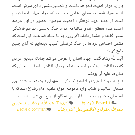
باز زد هرگز امنیت نخواهد داشت و شمشیر دشمن بالای سرش است،
البته جهاد فقط به معنای نظامی نیست بلکه مراد جهاد بامعنالاوسع
است از جمله جهاد فرهنگی؛ اهمیت موضوع حضور در این عرصه
است، مقام معظم رهبری سالها در مورد جنگ ترکیبی، تهاجم فرهنگی
سخن گفتند و هشدار دادند، اگر روزی به ما حمله شد علت این است که
دشمن احساس کرد ما در جنگ فرهنگی آسیب دیده‌ایم که آنان چنین
طمع کردند.
آیت‌الله رشاد گفت: جهاد انسان را عوض می‌کند چنانکه دیدیم افرادی
که ضدانقلاب بودند در این حمله اخیر، پای انقلابی آمدند در حالی که
سال ها علیه آن بودند.
بر پایه این گزارش: در ادامه پیکر یکی از شهدای تازه تفحص شده روی
دستان اساتید و طلاب وارد محوطه حوزه علمیه امام رضا(ع)‌ شد که با
استقبال حضار و طلب دعا از سوی همگان از روح این شهید همراه بود.
Posted in
تازه ها
Tagged
آِت الله رشاد
,
سد حسن
نصرالله
,
طوفان الاقصی
,
عل اکبر رشاد
Leave a comment