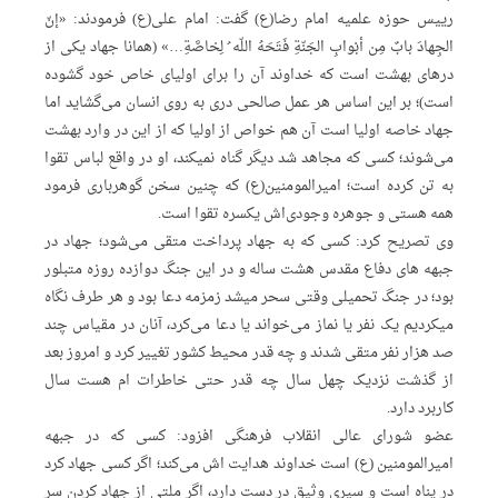
رییس حوزه علمیه امام رضا(ع) گفت: امام علی(ع) فرمودند: «إنّ
الجِهادَ بابٌ مِن أبْوابِ الجَنّةِ فَتَحَهُ اللّه ُ لِخاصَّةِ…» (همانا جهاد یکی از
درهای بهشت است که خداوند آن را برای اولیای خاص خود گشوده
است)؛ بر این اساس هر عمل صالحی دری‌ به روی انسان می‌گشاید اما
جهاد خاصه اولیا است آن هم خواص از اولیا که از این در وارد بهشت
می‌شوند؛ کسی که مجاهد شد دیگر گناه نمیکند، او در واقع لباس تقوا
به تن کرده است؛ امیرالمومنین(ع) که چنین سخن گوهرباری فرمود
همه هستی و جوهره وجودی‌اش یکسره تقوا است.
وی تصریح کرد: کسی که به جهاد پرداخت متقی می‌شود؛ جهاد در
جبهه های دفاع مقدس هشت ساله و در این جنگ دوازده روزه متبلور
بود؛ در جنگ تحمیلی وقتی سحر میشد زمزمه دعا بود و هر طرف نگاه
میکردیم یک نفر یا نماز می‌خواند یا دعا می‌کرد، آنان در مقیاس چند
صد هزار نفر متقی شدند و چه قدر محیط کشور تغییر کرد و امروز بعد
از گذشت نزدیک چهل سال چه قدر حتی خاطرات ام هست سال
کاربرد دارد.
عضو شورای عالی انقلاب فرهنگی افزود:‌ کسی که در جبهه
امیرالمومنین (ع) است خداوند هدایت اش می‌کند؛ اگر کسی جهاد کرد
در پناه است و سپری وثیق در دست دارد، اگر ملتی از جهاد کردن سر