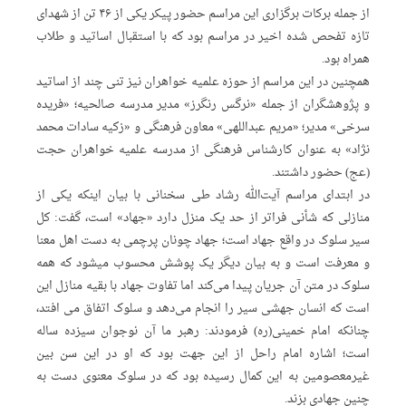
از جمله برکات برگزاری این مراسم حضور پیکر یکی از ۴۶ تن از شهدای
تازه تفحص شده اخیر در مراسم بود که با استقبال اساتید و طلاب
همراه بود.
همچنین در این مراسم از حوزه علمیه خواهران نیز تنی چند از اساتید
و پژوهشگران از جمله «نرگس رنگرز» مدیر مدرسه صالحیه؛ «فریده
سرخی» مدیر؛ «مریم عبداللهی» معاون فرهنگی و «زکیه سادات محمد
نژاد» به عنوان کارشناس فرهنگی از مدرسه علمیه خواهران حجت
(عج) حضور داشتند.
در ابتدای مراسم آیت‌الله رشاد طی سخنانی با بیان اینکه یکی از
منازلی که شأنی فراتر از حد یک منزل دارد «جهاد» است، گفت: کل
سیر سلوک در واقع جهاد است؛ جهاد چونان پرچمی به دست اهل معنا
و معرفت است و به بیان دیگر یک پوشش محسوب میشود که همه
سلوک در متن آن جریان پیدا می‌کند اما تفاوت جهاد با بقیه منازل این
است که انسان جهشی سیر را انجام می‌دهد و سلوک اتفاق می افتد،
چنانکه امام خمینی(ره) فرمودند: رهبر ما آن نوجوان سیزده ساله
است؛ اشاره امام راحل از این جهت بود که او در این سن بین
غیرمعصومین به این کمال رسیده بود که در سلوک معنوی دست به
چنین جهادی بزند.