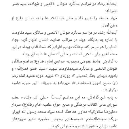
آیت‌الله رشاد در مراسم سالگرد طوفان الاقصی و شهادت سیدحسن
نصرالله:
جهاد جامعه را تغییر داد و حتی ضدانقلاب‌ها را به میدان دفاع از
وطن آورد
آیت‌الله رشاد در مراسم سالگرد طوفان الاقصی و سالگرد سید مقاومت
با اشاره به جایگاه جهاد در مراتب هدایت انسان اظهار کرد: جهاد
انسان را عوض می‌کند چنانکه دیدیم افرادی که ضدانقلاب بودند در این
حمله اخیر، پای انقلابی آمدند در حالی که سال ها علیه آن بودند.
به گزارش روابط عمومی مجموعه حوزوی امام رضا (ع) مراسم سالگرد
طوفان الاقصی و سالگرد سیدمقاومت شهید «سید حسن نصرالله» و
یادبود شهدای جنگ تحمیلی ۱۲ روزه و ۱۲۰‌ شهید حوزه علمیه امام رضا
(ع) صبح امروز (سه‌شنبه، ۱۵ مهرماه) به میزبانی این حوزه علمیه
برگزار شد.
بر پایه این گزارش: در این مراسم آیت‌الله «علی اکبر رشاد»، عضو
شورای عالی انقلاب فرهنگی و مدیر حوزه علمیه امام رضا(ع)؛ سردار
«علیرضا سالارکیا» معاون هماهنگ کننده سپاه محمد رسول الله تهران
بزرگ؛ حجت‌الاسلام «محمدهادی رحیمی صادق» مدیر حوزه‌های
علمیه تهران حضور داشته و سخنرانی کردند.