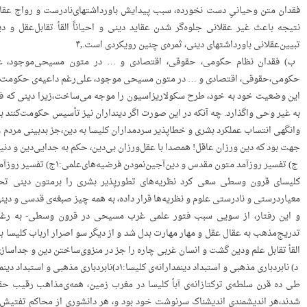
فقدان‌ متن‌ وحیانیِ‌ دست‌ نخورده، سبب‌ پیدایش‌ باورداشتهای‌نادرست‌ و رواج‌ عقاید 
نتیجه‌ باعث‌ غیر عقلانی‌ جلوه‌گر شدن‌ عقاید دینی‌ و احیاناً‌ القأ تقابل‌عقل‌ و 
تبیین‌عقلانی‌ باورداشتهای‌ دینی، ثمره‌ی‌ چنین‌ رویکردی‌ است.۴٫
حکومی،حقوقی، اقتصادی‌ و … در متون‌ مسیحی‌ موجود، علی‌رغم‌ داعیه‌ی‌ حکومت‌ دین
این‌ وضعیت‌ خود به‌ خود، طرح‌ سکولاریزاسیون‌ را موجه‌ می‌ساخت،زیرا دینی‌ که‌ فاق
به‌ غیر وحی‌ واگذارد. چه‌ آنکه‌ در این‌ صورت‌ اگر دینداران‌ نیز تأسیس‌ حکومت‌کنند باید
وانگهی‌ انتساب‌ عملکرد بشری‌ و خطاپذیر سردمداران‌ کلیسا به‌ دین،جز بدبینی‌ مردم‌ و 
جهت‌ بود که‌ دین‌ ورزان‌ عاقل! همصدا با عقل‌ورزان‌ بی‌دین، حکم‌ به‌ جدایی‌دین‌ و دنیا
‌ ‌ج) تفسیر روزآمد متون‌ مقدس‌ و دین‌آجین‌نمودن‌ فرضیه‌های‌علمی:۱ج) تفسیر روزآمد متون‌ مقدس‌ و دین‌آجین‌نمودن‌ فرضیه‌های‌ علمی:، ۳
کلیسای‌ قرون‌ وسطی‌ سعی‌ کرد نظریه‌های‌ تطورپذیر بشری‌ را برمتون‌ دینی‌ 
معیاردرستی‌ و نادرستی‌ علوم‌ و نظریه‌ها قرار داده، به‌ همه‌ چیز صبغه‌ی‌ قدسی‌ و دین
و این‌ رفتار، از سویی‌ سبب‌ فتور علمی‌ غرب‌ مسیحی‌ در قرون‌ وسطی‌- به‌ رغم‌
تدریج‌مذهب‌ به‌ عقال‌ عقل‌ و مهار مهارت‌ بدل‌ شد و از دیگر سو اصرار ارباب‌ کلیسا
القأ تقابل‌ علم‌ ودین‌ گشت‌ و انسان‌ غربی‌ چاره‌ را جز در منزوی‌ساختن‌ دین‌ و جداساز
‌ ‌د) نابردباری‌ مذهبی‌ و استبداد دینمدارانه‌ی‌ کلیسا:۱د)نابردباری‌ مذهبی‌ و استبداد دینمدارانه‌ی‌ کلیسا:، ۳
طی‌ ده‌ قرن‌ سلطه‌ی‌ ترکتازانه‌ی‌ آبأ کلیسا در مغرب‌ زمین، همه‌ی‌مذاهب‌ رقیب‌ 
شدند،هر اندیشمندی‌ اندیشناک‌ سرنوشت‌ خود بود و، هر دانشوری‌ از محاکم‌ تفتیش‌ عق