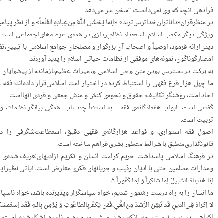
فرادهی‌ آنچه‌ که‌ وی‌ نمی‌دانست‌ “سخن‌ سر می‌دهد.
در منظرقرآن«داناتران‌خداترس‌ترند» «اِنما یَخشَی‌ اللهَ‌ مِن‌عِبادِهِ‌ العُلَمأُ» و از نظر پ
ویژگی‌ دیگر مکتب‌ اسلام، استعداد نظام‌پردازی‌ در همه‌ی‌ عرصه‌های‌اجتماعی‌ است، 
دینی‌ارائه‌ فرمود، اوصیأ و اصحاب‌ آن‌ بزرگوار و مصلحان‌ جوامع‌ اسلامی‌ با تبیین،تفس
امصارگوناگون، نمونه‌های‌ موفقی‌ از نظامات‌ حیاتی‌ اسلام‌ را پدید آوردند.
به‌ برکت‌ در دسترس‌ بودن‌ متن‌ وحی‌ اسلامی‌ و، میراث‌ عظیم‌بازمانده‌ از پیشوایان‌ دی
ما چهل‌ هزار فرع‌ فقهی‌ را استنباط‌ کرده‌ در اختیار امت‌ اسلامی‌قرار داده‌اند؛ فقه‌
آحاد امت، روشنگر تکالیف، حقوق‌ و نحوه‌ی‌ کنش‌ و منش‌ جمعی‌ و فردی‌ آنهااست.
گفتنی‌ است: ابواب‌ هفتادگانه‌ی‌ فقه‌ – به‌ استثنأ چند باب‌ -همگی‌ بیانگر نظامات‌
تربیت‌ است.
اصول‌ فقه‌ استواری، و قواعد هزارگانه‌ی‌ فقهی‌ دقیق، استطاعت‌شگرفی‌ را در
قانونگذاری‌منطبق‌ با شرائط‌ متطور بشری‌ فراهم‌ ساخته‌ است.
در فرهنگ‌ اسلامی‌ پاسداشت‌ حریم‌ کرامت‌ انسان‌ و تکریم‌ آزادیهای‌تعریف‌ شده‌ی‌ ا
ومدارات‌ مسلمین‌ حتی‌ با ادیان‌ رقیب‌ و جریانهای‌ فکری‌ معارض‌ است، آیاتی‌ نظیرآیات
اِنا هَدَیناهُ‌ السَّبیلَ‌ اِما شاکِراً‌ وَ‌ اِما کَفُوراً.۵
ما انسان‌ را به‌ راه‌ درست‌ رهنمون‌ شدیم، خواه‌ سپاسگزار وپذیرنده‌ باشد، خواه‌ ناسپا
لا‌ اِکراهَ‌ فِی‌الدینِ‌ قَد‌ تَبَیَّنَ‌ الرُّشدُ‌ مِنَ‌الغَّیِ،فَمَن‌ یَکفُربِالطاغُوتِ‌ وَ‌ یُؤمِن‌ بِاللهِ‌ فَقَد‌ اِستَمسَ
اکراهی‌ در دین‌ نیست، چه‌ آنکه‌ رشد و غی‌ و، سره‌ و ناسره‌ آشکارشده‌ است، پ