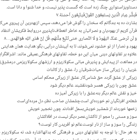
دستاویزاستواری‌ چنگ‌ زده‌ است‌ که‌ گسست‌ پذیر نیست، و خدا شنوا و دانا است.
فَبَشٍّر‌ عِبادِ‌ الَّذینَ‌ یَستَمِعُوَنَ‌ القَولَ‌فَیَتَّبِعُونَ‌ اَحسَنَهُ.۷
بشارت‌ ده‌ به‌ بندگانم‌ که‌ سخنان‌ را گوش‌ فرا می‌دهند، سپس‌ ازبهترین‌ آن‌ پیروی‌ می‌کن
قرآن‌ کریم‌ از یهودیان‌ و نصرانیان‌ به‌ خاطر انعطاف‌ناپذیری‌ درروابط‌ فکریشان‌ انتقاد 
وَ‌ لَن‌ تَرضی‌ عَنکَ‌ الیَهُودُ‌ وَ‌ لَا النَّصار‌ی‌ حَتی‌تَتَّبِعَ‌ مِلَّتَهُم، قُل‌ اِنَّ‌ هُدَ‌ی‌ اللِه‌ هُوَ‌الهُدی…۸
یهود و نصارا از تو خشنود نمی‌شوند، تا به‌ آیینشان‌ درآیی، بگو:هدایت‌ همان‌ هدایتی‌
علاوه‌ بر تفاوتهای‌ دینی‌ میان‌ این‌ دو خطه، تفاوتهای‌ فرهنگی‌عمیقی‌ مانند: اشراقگر
در ممانعت‌ از پیدایش‌ و پذیرش‌ مبانی‌ سکولاریزم‌ و ارزشهای‌ سکولاریزمی‌ درمشرق‌زمی
غربیان‌ را زیرکی‌ ساز حیات‌شرقیان‌ را، عشق‌ راز کائنات‌
زیرکی‌ از عشق‌ گردد حق‌ شناس‌کار عشق‌ از زیرکی‌ محکم‌ اساس‌
عشق‌ چون‌ با زیرکی‌ همسر شودنقشبند عالم‌ دیگر شود
خیز و نقش‌ عالم‌ دیگر بنه‌عشق‌ را با زیرکی‌ آمیز ده‌
شعله‌ی‌ افرنگیان‌ نم‌ خورده‌ای‌ است‌چشمشان‌ صاحب‌ نظر، دل‌ مرده‌ای‌است‌
زخمها خوردند از شمشیر خویش‌بسمل‌ افتادند چون‌ نخجیر خویش‌
سوز و مستی‌ را مجو از تاکشان‌عصر دیگر نیست‌ در افلاکشان‌
زندگی‌ را سوز و ساز از نار توست‌عالم‌ نو آفریدن‌ کار توست۹
به‌ هر حال: با توجه‌ به‌ تفاوتهای‌ دینی‌ و فرهنگی‌ که‌ بدانهااشاره‌ شد، نه‌ سکولاریز