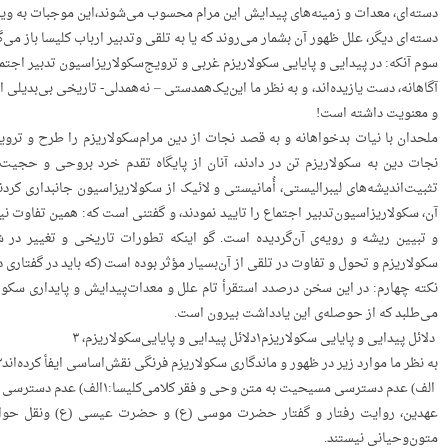
دسته‌ای، معد‌ات‌ و زمینه‌های‌ پیدایش‌ این‌ مرام‌ محسوب‌ می‌شوند،این‌ موجبات‌ به‌ و
دسته‌ای‌ دیگر، علل‌ ظهور آن‌ بشمار می‌روند که‌ یا به‌ تلقی‌ وتدبیر ارباب‌ کلیسا باز می
سوم‌ آنکه: در پیدایی‌ و پایایی‌ سکولاریزم‌ غربی‌ و ترویج‌سکولاریزاسیون‌ تدبیر اجتماع‌ 
آگاهانه، دست‌ یازیده‌اند، و به‌ نظر ما این‌یک‌همدستی‌ – نه‌همدلی‌- تاریخی‌ بی‌بدیلی‌ اس
و معنویت‌ داشته‌ است!
ملحدان‌ با نیات‌ بدخواهانه‌ و به‌ قصد نجات‌ از دین‌ مرام‌سکولاریزم‌ را طرح‌ و تروی
نجات‌ دین‌ به‌ سکولاریزم‌ تن‌ در دادند، آنان‌ از پایگاه‌ تقدم‌ خرد بروحی‌ و حجیت
تثبیت‌اندیشه‌های‌ لیبرالیستی، أُمانیستی‌ و لائیک‌ از سکولاریزاسیون‌ جانبداری‌ کردن
آن، سکولاریزاسیون‌تدبیر اجتماع‌ را تایید نمودند، و گفتنی‌ است‌ که: همین‌ تفاوت‌ نیات
و تبیین‌ ریشه‌ و رویه‌ی‌ آن‌گردیده‌ است. گو اینکه‌ تطور‌ات‌ تاریخی‌ و تغییر در ش
سکولاریزم‌ و تحول‌ و تفاوت‌ در تلقی‌ از آن‌بسیار مؤ‌ثر بوده‌ است‌ (که‌ باید در گفتاری‌ 
نکته‌ چهارم: در این‌ سخن‌ درصدد استقرأ تام‌ علل‌ و معد‌ات‌پیدایش‌ و پایداری‌ سکول
می‌طلبد که‌ از حوصله‌ی‌ این‌ یادداشت‌ بیرون‌ است.
‌ ‌دلائل‌ پیدایی‌ و پایایی‌ سکولاریزم۱دلائل‌ پیدایی‌ و پایایی‌سکولاریزم، ۳
به‌ نظر ما موارد زیر در ظهور و ماندگاری‌ سکولاریزم‌ فرنگی‌ نقش‌اساسی‌ ایفأ کرده‌اند۳:
‌ ‌الف) عدم‌ دسترسی‌ مسیحیت‌ به‌ متن‌ وحی‌ و فقر کلامی‌کلیسا:۱الف) عدم‌ دسترسی‌ مسیحیت‌ به‌ متن‌ وحی‌ و فقر کلامی‌ کلیسا:، ۳
عهدین، روایت‌ رفتار و گفتار حضرت‌ موسی‌ (ع) و حضرت‌ عیسی‌ (ع) ونقل‌ حوادث‌ 
متون‌وحیانی‌ نیستند.