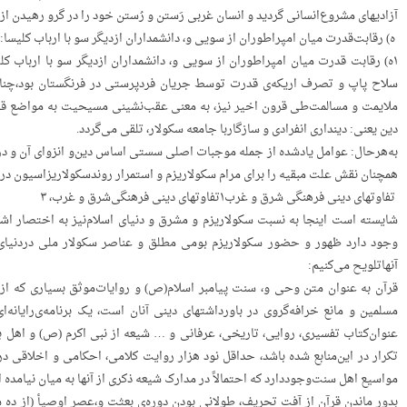
آزادیهای‌ مشروع‌انسانی‌ گردید و انسان‌ غربی‌ رَستن‌ و رُستن‌ خود را در گرو رهیدن‌ ا
‌ ‌ه) رقابت‌قدرت‌ میان‌ امپراطوران‌ از سویی‌ و، دانشمداران‌ ازدیگر سو با ارباب‌ کلیسا:
سلاح‌ پاپ‌ و تصرف‌ اریکه‌ی‌ قدرت‌ توسط‌ جریان‌ فردپرستی‌ در فرنگستان‌ بود،چن
ملایمت‌ و مسالمت‌طی‌ قرون‌ اخیر نیز، به‌ معنی‌ عقب‌نشینی‌ مسیحیت‌ به‌ مواضع‌ ق
دین‌ یعنی: دینداری‌ انفرادی‌ و سازگاربا جامعه‌ سکولار، تلقی‌ می‌گردد.
به‌هرحال: عوامل‌ یادشده‌ از جمله‌ موجبات‌ اصلی‌ سستی‌ اساس‌ دین‌و انزوای‌ آن‌ و د
همچنان‌ نقش‌ علت‌ مبقیه‌ را برای‌ مرام‌ سکولاریزم‌ و استمرار روندسکولاریزاسیون‌ در 
‌ ‌تفاوتهای‌ دینی‌ فرهنگی‌ شرق‌ و غرب۱تفاوتهای‌ دینی‌ فرهنگی‌شرق‌ و غرب، ۳
شایسته‌ است‌ اینجا به‌ نسبت‌ سکولاریزم‌ و مشرق‌ و دنیای‌ اسلام‌نیز به‌ اختصار اشا
وجود دارد ظهور و حضور سکولاریزم‌ بومی‌ مطلق‌ و عناصر سکولار ملی‌ دردنیای‌ اسل
آنهاتلویح‌ می‌کنیم:
قرآن‌ به‌ عنوان‌ متن‌ وحی‌ و، سنت‌ پیامبر اسلام(ص) و روایات‌موثق‌ بسیاری‌ که‌ ا
عنوان‌کتاب‌ تفسیری، روایی، تاریخی، عرفانی‌ و … شیعه‌ از نبی‌ اکرم‌ (ص) و اهل‌ بی
تکرار در این‌منابع‌ شده‌ باشد، حداقل‌ نود هزار روایت‌ کلامی، احکامی‌ و اخلاقی‌ د
مواسیع‌ اهل‌ سنت‌وجوددارد که‌ احتمالاً‌ در مدارک‌ شیعه‌ ذکری‌ از آنها به‌ میان‌ نیامده‌