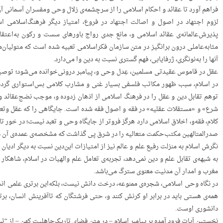
فراهم‌ آورد تا عقائد و احکام‌ اسلامی‌ را از سرچشمه‌ی‌ زلال‌ وحی‌ ومفسر‌ان‌ آسمانی‌ آن
لزوم‌ اجتهاد در اصول‌ و اصالت‌ اجتهاد در فروع، امتیاز دیگر فرهنگ‌اسلامی‌ اس
WordPress Carousel Free V
حریت و مدارات
پذیرش‌عالمانه‌ی‌ عقائد اسلامی‌ و، مانع‌ جد‌ی‌ رواج‌ باورهای‌ سست‌ و رکون‌ به‌اعتق
مثابه‌عاملی‌ درون‌ برانگیز در متن‌ سازمان‌ فکراسلامی‌ تعبیه‌ شده‌ است‌ که‌ متولیان‌م
آنها را به‌نونگری، ژرفایابی، فهم‌ گستری‌ نسبت‌ به‌ دین‌ وا می‌دارد.
عقل‌ در قاموس‌ عقیدتی‌ مسلمین، عِدل‌ وحی‌ و، پیامبر درونی‌خوانده‌ می‌شود؛ توصیه‌ه
در اسلام، سبب‌ ظهور مکاتب‌ فلسفی‌ بسیار غنی‌ و مشارب‌ کلامی‌ بس‌استواری‌ گردیده‌ 
تو‌هم‌ تقابل‌ دین‌ و عقل‌ را در فرهنگ‌ اسلامی‌ از اذهان‌ زدوده‌ و، موجب‌ نضج‌عقائد 
شرع» و «مستقلات‌ عقلیه» در فقه‌ و اصول‌ فقه‌ شده‌ است. جایگاهی‌ را که‌ عقل‌ وتعقل‌
کلام، فقه‌و، اخلاق‌ اسلامی‌ دارد هرگز فروتر از جایگاه‌ وحی‌ و تعبد نیست؛ در خور تامل
صدرالمتالهین‌ مکتب‌حکمت‌ متعالیه‌ را در شرق‌ پی‌ گذاشت‌ که‌ مشخصه‌ی‌ عمده‌ی‌ آن‌ 
نگرش‌ اسلام‌ به‌ منزلت‌ رفیع‌ علم‌ و عالم‌ نیز از امتیازات‌ این‌دین‌ نسبت‌ به‌ دیگر 
به‌ شبهه‌ی‌ تقابل‌ علم‌ و دین‌ نمی‌دهد، تجربه‌ی‌ تعامل‌ علم‌ والهیات‌ در اسلام، شاهکار
مغرب‌ و امدار آن‌ مدنیت‌ معنوی‌ سترگ‌ می‌باشد.
در نگاه‌ وحی‌ اسلامی، شجره‌ی‌ ممنوعه، درخت‌ دانش‌ نیست، بلکه‌این‌ برتری‌ علمی‌ انسان‌
همه‌ی‌ هستی‌ باید در برابر او کرنش‌ کنند و، حتی‌ فرشتگان‌ که‌ تاآفرینش‌ انسان، برت
دانشوری‌ اوست.
نخستین‌ آیات‌ فرود آمده‌ بر پیامبر اسلام‌ – در متن‌ فضای‌ تاریک‌جاهلیت‌ کهن‌ – از “تب