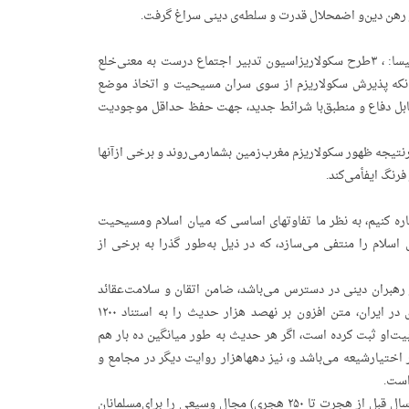
ز رهن‌ دین‌و اضمحلال‌ قدرت‌ و سلطه‌ی‌ دینی‌ سراغ‌ گرفت.
۱ه) رقابت‌ قدرت‌ میان‌ امپراطوران‌ از سویی‌ و، دانشمداران‌ ازدیگر سو با ارباب‌ کلیسا: ، ۳طرح‌ سکولاریزاسیون‌ تدبیر اجتماع‌ درست‌ به‌ معنی‌خلع‌
انکه‌ پذیرش‌ سکولاریزم‌ از سوی‌ سران‌ مسیحیت‌ و اتخاذ موضع‌
ابل‌ دفاع‌ و منطبق‌با شرائط‌ جدید، جهت‌ حفظ‌ حداقل‌ موجودیت‌
رنتیجه‌ ظهور سکولاریزم‌ مغرب‌زمین‌ بشمارمی‌روند و برخی‌ ازآنها
فرنگ‌ ایفأمی‌کند.
ره‌ کنیم، به‌ نظر ما تفاوتهای‌ اساسی‌ که‌ میان‌ اسلام‌ ومسیحیت‌
ام‌ را منتفی‌ می‌سازد، که‌ در ذیل‌ به‌طور گذرا به‌ برخی‌ از
ز رهبران‌ دینی‌ در دسترس‌ می‌باشد، ضامن‌ اتقان‌ و سلامت‌عقائد
مسلمین‌ و مانع‌ خرافه‌گروی‌ در باورداشتهای‌ دینی‌ آنان‌ است، یک‌ برنامه‌ی‌رایانه‌ای‌ در ایران، متن‌ افزون‌ بر نهصد هزار حدیث‌ را به‌ استناد ۱۲۰۰
ت‌او ثبت‌ کرده‌ است، اگر هر حدیث‌ به‌ طور میانگین‌ ده‌ بار هم‌
ر اختیارشیعه‌ می‌باشد و، نیز دههاهزار روایت‌ دیگر در مجامع‌ و
 است.
بدور ماندن‌ قرآن‌ از آفت‌ تحریف، طولانی‌ بودن‌ دوره‌ی‌ بعثت‌ و،عصر اوصیأ (از ده‌ سال‌ قبل‌ از هجرت‌ تا ۲۵۰ هجری) مجال‌ وسیعی‌ را برای‌مسلمانان‌