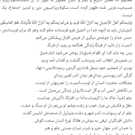
محتوم‌ که‌ همه‌ی‌ تاریخ‌ و بشر و ادیان‌ مجبور به‌ عبور از آن‌ باشند؛سکولاریزم‌
مسیحیت‌غربی‌ شده‌ ظهور کرده‌ است، سکولاریزاسیونِ‌ دین‌ و تدبیر اجتماع، یک‌ مس
نیست.
وَلیَحکُم‌ اَ‌هلُ‌ الأِنجیلِ‌ بِما اَنزَلَ‌ اللهُ‌ فیهِ، وَ‌ مَن‌لَم‌ یَحکُم‌ بِما اَنزَلَ‌ اللهُ‌ فَأُولئکَ‌ هُمُ‌ الفاسِقُونَ۰
انجیلیان‌ باید به‌ آنچه‌ خدا در انجیل‌ فرو فرستاده‌ حکم‌ کنند وهر که‌ برابر فرستاده‌ی‌
حسن‌ ختام‌ را خوشه‌ی‌ دیگری‌ از خرمن‌ اقبال‌ پیشکش‌ می‌کنم:
آدمیت‌ زار نالید از فرنگ‌زندگی‌ هنگامه‌ بر چید از فرنگ‌
پس‌ چه‌ باید کرد ای‌ اقوام‌ شرق‌باز روشن‌ می‌شود ایام‌ شرق‌
در ضمیرش‌ انقلاب‌ آمد پدیدشب‌ گذشت‌ و آفتاب‌ آمد پدید
یورپ‌ از شمشیر خود بسمل‌ فتادزیر گردون‌ رسم«لادینی» نهاد
گرگی‌ اندر پوستین‌ بره‌ای‌هر زمان‌ اندر کمین‌ بره‌ای‌
مشکلات‌ حضرت‌ انسان‌ از اوست‌آدمیت‌ را غم‌ پنهان‌ از اوست‌
در نگاهش‌ آدمی‌ آب‌ و گل‌ است‌کاروان‌ زندگی‌ بی‌منزل‌ است…
علم‌ اشیأ، خاک‌ ما را کیمیاست‌آه! در افرنگ‌ تأثیرش‌ جداست‌
عقل‌ و فکرش‌ بی‌عیار خوب‌ و زشت‌چشم‌ او بی‌نم، دل‌ او سنگ‌ و خشت‌
علم‌ از او رسواست‌ اندر شهر و دشت‌جبرئیل‌ از صحبتش‌ ابلیس‌ گشت‌
دانش‌ افرنگیان‌ تیغی‌ به‌ دوش‌در هلاک‌ نوع‌ انسان‌ سخت‌ کوش‌
با خسان‌ اندر جهان‌ خیر و شردر نسازد مستی‌ علم‌ و هنر