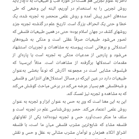
ناظر به علوم‌‌ تجربی هم هست؛ در حوزه طب و طبیعیات به‌ ناچار باید
روش تجربی را به استخدام در ‌آوریم، البته این وضعی که طی
سده‌های اخیر پیش آمده و روش علمی منحصر به تجربه شده، یک
خطا و حتی یک انحراف بزرگ است. تاریخ علم در گذشته تجربه جزء
روشهای کشف در جهان اسلام بوده؛ حتی در همین طبیعیات فلسفی که
تصور می‌شود طبیعیات صرفاً عقلی است و متکی به شیوه‌های
استدلالی و برهانی است، پیوسته به مشاهدات و تجربیات استشهاد
می‌شود و پاره‌‌یی از مدعیات متکی به تجربه است یا پاره‌ای از
مقدمات استدلالها برگرفته از مشاهدات است. مثلاً ابن‌سینا که
فیلسوف مشایی است در مجموعه آثارش که نوعاً بخشی به‌عنوان
طبیعیات دارد در عین این‌که در مسائل استدلال‌های انتزاعی و فلسفی
و شبه‌فلسفی هم بسیار عرضه می‌کند در برخی مباحث کوشش می‌کند
که به مشاهده و تجربه نیز تمسک کند.
این به این معنا است که وی به حس به عنوان ابزار و تجربه به عنوان
روش علمی اعتماد می‌کند. حصر روش‌شناسی علم در تجربه است و
سلف ما منکر دست‌آورد حس و تجربه نبوده‌اند؛ یکی از تفاوتهای
فلسفه مشاء که شایع‌ترین مشرب فلسفی میان ما است، با فلسفه
اشراق اتکاء همزمان و توأمان مشرب مشائی به عقل و حس و نقش