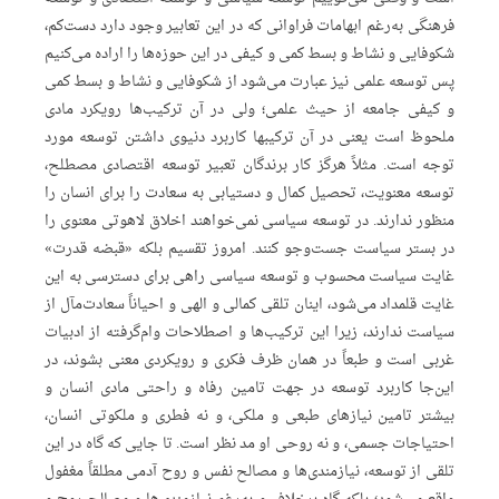
فرهنگی به‌رغم ابهامات فراوانی که در این تعابیر وجود دارد دست‌کم،
شکوفایی و نشاط و بسط کمی و کیفی در این حوزه‌ها را اراده می‌کنیم
پس توسعه علمی نیز عبارت می‌شود از شکوفایی و نشاط و بسط کمی
و کیفی جامعه از حیث علمی؛ ولی در آن ترکیب‌ها رویکرد مادی
ملحوظ است یعنی در آن ترکیبها کاربرد دنیوی داشتن توسعه مورد
توجه است. مثلاً هرگز کار برندگان تعبیر توسعه اقتصادی مصطلح،
توسعه معنویت، تحصیل کمال و دستیابی به سعادت را برای انسان را
منظور ندارند. در توسعه سیاسی نمی‌خواهند اخلاق لاهوتی معنوی را
در بستر سیاست جست‌وجو کنند. امروز تقسیم بلکه «قبضه قدرت»
غایت سیاست محسوب و توسعه سیاسی راهی برای دسترسی به این
غایت قلمداد می‌شود، اینان تلقی کمالی و الهی و احیاناً سعادت‌مآل از
سیاست ندارند، زیرا این ترکیب‌ها و اصطلاحات وام‌گرفته از ادبیات
غربی است و طبعاً در همان ظرف فکری و رویکردی معنی بشوند، در
این‌جا کاربرد توسعه در جهت تامین رفاه و راحتی مادی انسان و
بیشتر تامین نیازهای طبعی و ملکی، و نه فطری و ملکوتی انسان،
احتیاجات جسمی، و نه روحی او مد نظر است. تا جایی که گاه در این
تلقی از توسعه، نیازمندی‌ها و مصالح نفس و روح آدمی مطلقاً مغفول