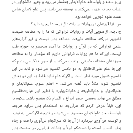
بی‌واسطه و باواسطه، علم‌الابدان به‌شمار می‌رود و چنین دانشهایی در
غیاب تجربه ظهور نمی‌کنند و توسعه نمی‌یابند، پس علم‌الابدان شامل
عمده علوم تجربی خواهد بود.
س ـ آیا قرینه‌ای در روایات و آیات دال بر مدعا وجود دارد؟
ج ـ بله، از سویی آیات و روایات فراوانی که ما را به مطالعه طبیعت
تشویق می‌کند مطالعه طبیعت مطالعه بدن نیست و نیز گزاره‌های
علمی فراوانی که در قرآن و روایات ما آمده منحصر به حوزه طب
نیست، این‌که ما هم روایات فراوانی داریم که مؤمنان را به مطالعه
حوزه‌های مختلف طبیعی ترغیب می‌کند و از سوی دیگر می‌بینیم که
این‌جا علم علی‌الاطلاق به دو بخش تقسیم می‌شود و لابد در این
تقسیم شمول مورد نظر است و اگرنه‌ علم نباید فقط به این دو بخش
تقسیم شود، مثلاً باید گفته می‌شد: « العلم علوم: علم‌الابدان و
علم‌الادیان و علم‌الطبیعه و علم‌الکیهان» یا نظیر این عبارت؛تقسیم
مطلق می‌تواند به‌معنی حصر انواع و اقسام یک مقسم باشد. علاوه بر
این، قبلاً عرض کردم که هرآن‌‌چه به استخدام بدن در‌آید هرچند
باواسطه جز علم‌الابدان محسوب می‌شود، در نتیجه اگر کسی به تولید
و توسعه فن‌آوری بپردازد از آن‌جا که سرانجام فن‌آوری راحت و رفاه
بدنی انسان است، یا دست‌کم اولاً و بالذات فن‌آوری در خدمت بدن