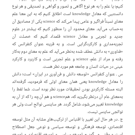
کنیم؛ یا علم را به هر نوع آگاهی و تصور و گواهی و تصدیقی و هر نوع
دانستنیی که معادل knowledge است اطلاق کنیم که به این معنا علم
معنای نسبتاً فراگیر و عامی پیدا می‌کند که science یکی از مصادیق آن
به‌حساب می‌آید. معنای محدود آن را منظور کنیم که بیشتر در علوم
جدید و تجربی و معادل science قلمداد کنیم که خصلت آن
تجربه‌مداری و کارکردگرایی است. و به قرینه عنوان کنفرانس که
«فناوری» به دانش عطف شده به‌نظر می‌آید که علم به معنای دوم به‌‌کار
رفته و مراد از علم، science و علم تجربی است و کاربرد و کارکرد
عینی در حیات انسان و جامعه هم مورد نظر هست.
س ـ عنوان کنفرانس «توسعه دانش و فن‌آوری در ایران» است؛ دانش
را معادل knowledge یعنی همان معنای اولی که فرمودید، گرفته‌اند
البته مسئله کارکردی بودن تحقیقات مورد نظر بوده است. شما لفظ را
به‌معنای عام آن درنظر بگیرید که، همscience و هم آن‌چه را که از آن به
knowledge تعبیر می‌شود، شامل گردد. هر ساینسی نوالج است ولی هر
نوالجی ساینس نیست.
ج ـ در هر حال این تعبیر با اقتباس از ترکیب‌های مشابه آن مثل توسعه
اقتصادی، توسعه فرهنگی و توسعه سیاسی و نوعی جعل اصطلاح
است و وقتی می‌‌گوییم توسعه سیاسی و توسعه اقتصادی و توسعه