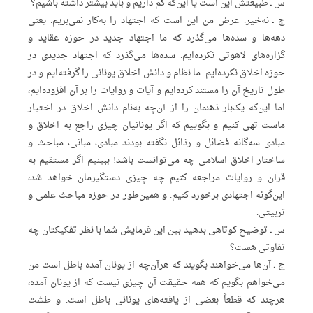
س ـ طبیعتش این است یا این‌که کم داریم و باید بیشتر داشته باشیم؟
ج ـ نه‌خیر. عرض من این است که اجتهاد را به‌کار نمی‌بریم. یعنی
دهه‌ها و سده‌ها می‌گذرد که ما اجتهاد جدید در حوزه عقاید و
گزاره‌های لاهوتی نکرده‌ایم. سده‌ها می‌گذرد که اجتهاد جدیدی در
حوزه اخلاق نکرده‌ایم. ما نظام و دانش اخلاق یونانی را گرفته‌ایم و در
طول تاریخ آن را مستند کرده‌ایم و آیات و روایات را بر آن افزوده‌ایم،
اما این‌که یک‌بار ذهنمان را از آن‌چه به‌نام دانش اخلاق در اختیار
ماست تهی کنیم و بگوییم که اگر یونانیان چیزی راجع به اخلاق و
مبادی سه‌گانه فضائل و رذائل نگفته بودند مبادی، مبانی، مباحث و
ساختار اخلاق اسلامی چه می‌توانست باشد! ببینیم اگر مستقیم به
قرآن و روایات مراجعه کنیم چه چیزی دستگیرمان خواهد شد،‌
این‌گونه اجتهادی برخورد کنیم. و همین‌طور در حوزه مباحث علمی و
تربیتی.
س ـ توضیح کوتاهی بدهید بین این فرمایش شما با نظر تفکیکتان چه
تفاوتی هست؟
ج ـ آن‌ها می‌‌خواهند بگویند که هرآن‌چه از یونان آمده باطل است من
می‌خواهم بگویم که همه حقیقت آن چیزی نیست که از یونان آمده،
هرچند که قطعاً بعضی از یافته‌های یونانی باطل است. و طشت