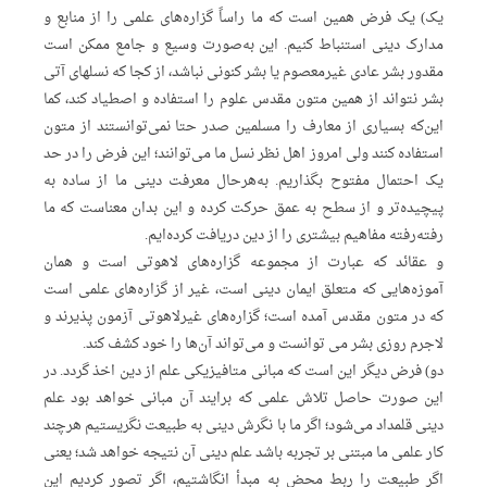
یک) یک فرض همین است که ما راساً گزاره‌های علمی را از منابع و
مدارک دینی استنباط کنیم. این به‌صورت وسیع و جامع ممکن است
مقدور بشر عادی غیرمعصوم یا بشر کنونی نباشد، از کجا که نسلهای آتی
بشر نتواند از همین متون مقدس علوم را استفاده و اصطیاد کند، کما
این‌که بسیاری از معارف را مسلمین صدر حتا نمی‌توانستند از متون
استفاده کنند ولی امروز اهل نظر نسل ما می‌توانند؛ این فرض را در حد
یک احتمال مفتوح بگذاریم. به‌هرحال معرفت دینی ما از ساده به
پیچیده‌تر و از سطح به عمق حرکت کرده و این بدان معناست که ما
رفته‌رفته مفاهیم بیشتری را از دین دریافت کرده‌ایم.
و عقائد که عبارت از مجموعه گزاره‌های لاهوتی است و همان
آموزه‌هایی که متعلق ایمان دینی است، غیر از گزاره‌های علمی است
که در متون مقدس آمده است؛ گزاره‌های غیرلاهوتی آزمون پذیرند و
لاجرم روزی بشر می توانست و می‌تواند آن‌‌ها را خود کشف کند.
دو) فرض دیگر این است که مبانی متافیزیکی علم از دین اخذ گردد. در
این صورت حاصل تلاش علمی که برایند آن مبانی خواهد بود علم
دینی قلمداد می‌شود؛ اگر ما با نگرش دینی به طبیعت نگریستیم هرچند
کار علمی ما مبتنی بر تجربه باشد علم دینی آن نتیجه خواهد شد؛ یعنی
اگر طبیعت را ربط محض به مبدأ انگاشتیم، اگر تصور کردیم این