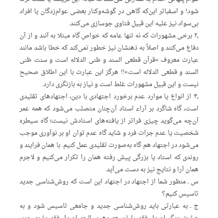
شود! و اسفباتر این‌که گاهی در گوشه‌وکنار بعضی عوام‌زدگان یا افراد
بی‌سواد نیز علیه این قبیل فتاوی جوسازی می‌کنند.
۲٫ برخی مشهورات که نه تنها عامه که خواص گاه مبتلا به آنند و از آن
دفاع می‌کنند و اصلا‌ً به ذهنشان نیز خطور نمی‌کند که خطا باشد مانند
عبارت معروف «قرآن قطعی السند و ظنی الدلاله است و سنت ظنی
السند و قطعی الدلاله است»!! هرگز این عبارت با این اطلاق صحیح
نیست و این قبیل مشهورات غلط است و نیاز به بازنگری دارد.
۳٫ از انواع یا موارد عدم برخورد اجتهادی با دین، اجتهادهای تقلیدی
است، گاه شاگرد بر آراء استاد آن‌چنان متصلب می‌شود که همه عمر
آن‌چه می‌گوید چیزی فراتر از یافته‌های استادش نیست؛ گاه سیطره
شخصیت یا عدم جرات فرد و شاید گاه عدم توان او بر نوآوری موجب
می‌شود در اجتهاد هم گاه به‌صورت تقلیدی عمل ‌کنیم. با همان فرایند و
روندی که استاد یا بزرگی پیش رفته همان را تکرار می‌کنیم و لاجرم
همان آرا و نتایج نیز به دست می‌آید.
س ـ منظور شما از اجتهاد در اجتهاد ‌این است که روش‌شناسی جدید
تاسیس کنیم؟
ج ـ به عبارتی باید روش‌شناسی جدید و جامعی تاسیس شود و به