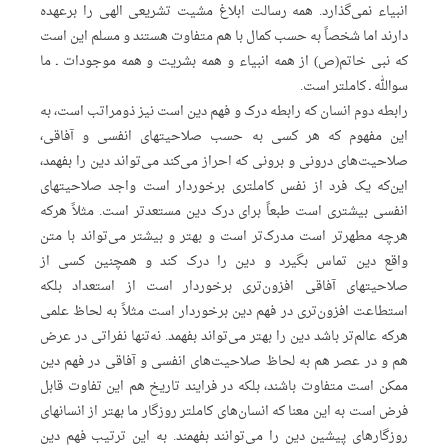
انبیاء نمی‌گذارد. همه رسالت ابلاغ مشیت تشریعی الهی را برعهده
دارند اما شخصاً به حسب کمال با هم متفاوت هستند و مسلم این است
که نبی خاتم(ص) از همه‌ انبیاء و همه بشریت و همه موجودات ـ ما
سو‌الله ـ‌ کاملتر است.
رابطه دوم انسان که رابطه درک و فهم دین است نیز ذومراتب است، به
این مفهوم که هر کسی به حسب صلاحیتهای انفسی و آفاقی،
صلاحیت‌های درونی و برونی که احراز می‌کند می‌تواند دین را بفهمد،
این‌که یک فرد از نفس کاملتری برخوردار است واجد صلاحیتهای
انفسی بیشتری است طبعاً برای درک دین مستعدتر است. مثلاً هرکه
هرچه مطهرتر است مدرک‌تر است و بهتر و بیشتر می‌تواند با متن
واقع دین تماس بگیرد و دین را درک ‌کند و همچنین کسی از
صلاحیتهای آفاقی افزون‌تری برخوردار است از استعداد بلکه
استطاعت افزون‌تری در فهم دین برخوردار است مثلاً به لحاظ علمی
هرکه عالم‌تر باشد دین را بهتر می‌تواند بفهمد. نه‌تنها نفراتی در عرض
هم و در عصر هم به لحاظ صلاحیت‌های انفسی و آفاقی در فهم دین
ممکن است متفاوت باشند، بلکه در فرایند تاریخ هم این تفاوت قابل
فرض است به این معنا که انسان‌های کاملتر روزگار ما بهتر از انسانهای
روزگارهای پیشین دین را می‌توانند بفهمند. به این ترتیب فهم دین