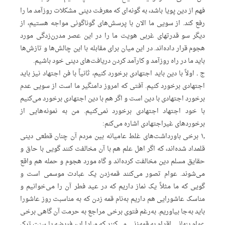
فهم از دین پویا باشد، به ‌گونه‌ای که معرفت دینی مشکلات روز‌آمد ما را
رفع کند. از سویی ما الان با پرسش‌های گوناگونی مواجه هستیم، از
دیگر سو قدرتهای غربی هویت ما را در این عصر مدرن‌زدگی مورد
هجوم قرار داده‌اند. در این میان برای مقابله با این چالش‌ها و تازش‌ها
باید ما در راه روزآمد و کارآمد کردن دریافت‌های دینی خود باشیم.
ج ـ اولاً با دین باید اجتهادی برخورد کنیم، ثانیاً با فن اجتهاد نیز باید
اجتهادی برخورد کنیم. آفتی که امروز دامنگیر ما است از سویی عدم
برخورد اجتهادی با دین است و اگر هم با دین اجتهادی برخورد می‌کنیم
با خود اجتهاد اجتهادی برخورد نمی‌کنیم. من به نمونه‌هایی از
برخوردهای غیراجتهادی اشاره می‌کنم:
۱٫ برخی باورداشت‌های غلط عامیانه بین مردم آن چنان قطعی دینی
قلمداد شده‌اند، که اگر اهل علم هم با آن مخالفت ‌کنند گویی با حاق و
حقایق مسلم دین مخالفت کرده‌اند و گاه مورد هجوم و حمله هم واقع
می‌شوند. عوام تصور می‌کنند قمه‌زدن یک عبادت موسمی است و
گویی که ما مثلاً یک نماز داریم که در عید فطر آن را می‌خوانیم و
مناسک عاشورایی هم داریم به‌نام قمه زدن که به مناسبت روز عاشورا
باید به‌جا بیاوریم. به‌رغم فتوی برخی مراجع به حرمت آن گاهی برخی
عوام پنهانی اقدام به قمه‌زنی می‌کنند که مبادا این فریضه یا سنت ترک