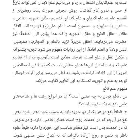
است به علم‌الابدان اشتغال دارد و می‌دانیم علم‌الابدان نمی‌تواند فارغ
از حس و بدون کار گماشت روش تجربی صورت بندد. روشن‌تر از
تقسیم علم به علم‌الادیان و علم‌الابدان، تقسیم مطلق علم به وعاعی و
سماعی یا مطبوع و مسموع است، امام علی(ع) فرمود‌ه‌اند: العقل
عقلان: عقل الطبع و عقل التجربه و کلا هما یؤدی الی المنفعهًْ؛ نیز
حضرت می‌فرمایند: العقل غریزهًْ تزید بالعلم و التجارب؛ همچنین:
العقل ولادهًْ و العلم افادهًْ. از این روایات مفهوم می‌شود تجربه پشتوانه
و مکمل عقل و علم است، هرچند ممکن است بگوییم، مراد از تعابیر
علم، تجربه و امثال این‌ها همان معانی نیست که در تلقی اصطلاحی
امروز از این کلمات اراده می‌شود. به نظر می‌رسد برای اثبات اجمالی
توجه به علم و تجربه، تمسک به این تعابیر کفایت می‌کند.
مفهوم علم نافع
س ـ نافع بودن به چه معنی است؟ آیا در انواع رشته‌ها و شاخه‌های
علمی نفع به یک مفهوم است؟
ج ـ قطعاً نفع در هر یک از دو حوزه باید به حسب خود معنی شود، یعنی
نفع در آن‌چه که در خدمت روح است معنای خاصی دارد، و در علومی
که در خدمت بدن است نیز معنای مناسب این حوزه را دارد؛ طبعاً علوم
ناظر به نفس و روح آن‌گاه نافع‌اند که به کمال نفس منتهی شوند.