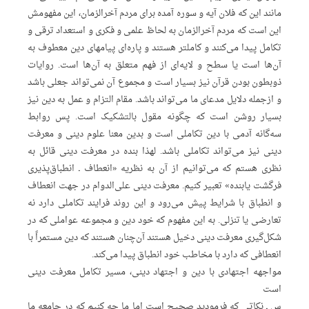
مانند این که فلان آیه و سوره آمده برای مردم آخرالزمان، این مفهومش
این است که مردم آخرالزمان به لحاظ علمی و فکری و استعداد ترقی و
تکامل پیدا می‌کنند و کاملتر هستند و پاره‌ای پیامهای دین معطوف به
آن‌ها است یا سطح و لایه‌‌ای از فهم متعلق به آن‌‌ها است. روایات
ذوبطون بودن قرآن نیز بسیار است و مجموع آن نمی‌تواند جعلی باشد
و ازجمله دلایل مدعای ما می‌تواند باشد. مقام التزام و عمل به دین نیز
بسیار روشن است که چگونه مقول بالتشکیک است. پس روابط
سه‌گانه آدمی با دین تکاملی است و بدین‌ معنا علوم دینی و معرفت
دینی نیز می‌تواند تکاملی باشد. لهذا بنده در معرفت دینی قائل به
نظری هستم که می‌توانیم از آن به نظریه «انعطاف ـ انطباق‌پذیری
فرگشت یابنده» تعبیر کنیم. معرفت دینی علی‌الدوام در جهت انعطاف
و انطباق با شرایط پیش می‌رود و این روند فرایند تکاملی دارد نه
تعارضی یا تنزلی. به این مفهوم که خود دین و مجموعه عواملی که در
شکل‌گیری معرفت دینی دخیل هستند آن‌چنان هستند که دین مستمراً با
انعطافی که دارد با مخاطب خود انطباق پیدا می‌کند.
مواجهه اجتهادی با دین و اجتهاد دینی، مسیر تکامل معرفت دینی
است
س ـ نکاتی که فرمودید صحیح است اما ما چه کنیم که در جامعه ما