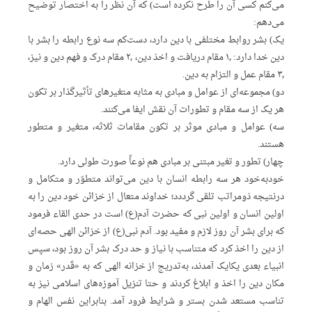
می‌کنم کسی آن را طرح نکرده است) که آن نظر را به اختصار توضیح
می‌دهم:
یک) بشر روابط مختلفی با دین دارد، دست‌کم سه نوع رابطه را بشر با
دین خدا دارد: ۱٫ مقام دریافت و اخذ دین، ۲٫ مقام درک و فهم دین و نیز،
۳٫ مقام عمل و التزام به دین.
دو) مجموعه‌ای از عوامل و مبادی به مثابه متغیرهای تأثیرگذار بر تکون
هر یک از سه مقام و تطورات آن نقش ایفا می‌کنند.
سه) عوامل و مبادی موثر بر تکون مقامات ثلاثه، متغیر و متطور
هستند.
چهار) تطور و تغیر مبتنی بر مبادی هم نوعاً صورت طولی دارد.
خودبه‌خود هر سه رابطه انسان با دین می‌تواند متطوّر و متکامل و
درنتیجه ذومراتب تلقی گرددد؛ خداوند متعال از خزائن خود دین را به
اولین انسان و اولین نبی که حضرت آدم(ع) است در حدی القاء فرمود
که برای بشر آن روز لازم و مفید بود. آدم نبی(ع) از خزائن الهی حصه‌ای
از دین را اخذ کرد که متناسب با نیاز و حد درک بشر آن روز بود، سپس
انبیاء بعدی یکایک آمدند، به‌تدریج از خزانه الهی که به «قَدر» زمان و
مکان دین را اخذ و ابلاغ کردند و حتا تنزیل آموزه‌های اسلامی نیز به
تناسب مستعد شدن بستر و شرایط فرود آمد. بنابراین نفس الهام و