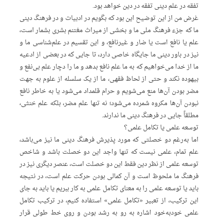
تفقه در علم دینی تفقه در دین خواهد بود.
غرض من از این توضیح این بود که بگویم در ادبیات و در فرهنگ دینی
ما که جزء فرهنگ ملی ما و بخشی از میراث مغتنم بشری بشمار است،
علم یا نافع است یا ضار و غیرنافع، و این تقسیم در علم‌شناسی ما و
نیز در باور دینی ما جایگاه خاصی دارد، تا جایی که در بعضی از ادعیه
ما از خدا می‌خواهیم که به ما علم نافع بدهد و ما را دچار علم بی‌نفع و
بیهوده نکند و حتی از لحاظ فقهی، ما از یک سلسله از علوم به جهت
مضر بودن آن‌‌ها منع می‌شویم و حرام قلمداد می‌شود یا به ‌خاطر نافع
نبودن آن‌ها مکروه شمرده می‌شود؛ نه ‌تنها علم مضر، بلکه علم خنثی،
مطلقاً جایی در فرهنگ دینی ما ندارند.
توسعه علمی یا تکامل علمی؟
اما به‌رغم دو خصلتی که مورد پذیرش فرهنگ دینی ما نیز می‌باشد،
علم تمام، علمی نیست که تنها واجد این دو خصلت باشد و شاخص
توسعه علمی از نظر دین فقط این دو خصلت است، عنصر دیگری نیز در
فرهنگ ما ملحوظ است و آن کمالی بودن حرکت علم است، در نتیجه
باید یا توسعه علمی را به ‌معنای تکامل علمی به ‌کار ببریم یا باید به ‌جای
این ترکیب، از تعبیر «تکامل علمی» استفاده کنیم، در ترکیب تکامل
علمی خودبه‌خود اشاره به رو به رشد بودن و روی خط طولی قرار