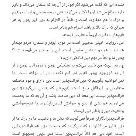
نشده، این‌ که گفته می‌شود اگر ابوذر از آن‌چه که سلمان می‌داند و باور
دارد مطلع می‌شد او را تکفیر می‌کرد؛ یعنی درجه سلمان و ابوذر در فهم
و درک با هم متفاوت است و طبعاً در التزام به دین نیز چون به هر
میزان که درک بالاتر باشد التزام هم بالاتر است.
فهم‌های متفاوت لزوماً متعارض نیستند
س ـ روایت خیلی عجیبی است در مورد ابوذر و سلمان؛ هردو دیندار
هستند و هر دو دینشان مقبول است. این را چطور می‌فهمید شما؟
یعنی ما واقعاً در فهم دین تناقض داریم؟
ج ـ نه. این‌که من تاکید می‌کنم بر تشکیکی بودن و ذومراتب بودن و از
آن به ذووجوه بودن تعبیر نمی‌کنم نکته‌ای در آن نهفته است. ما
نمی‌خواهیم بگوییم که دین قرائت‌پذیر است دین دارای وجوه مختلف
متعارض و غیرقابل جمع است، (آن‌چنان که بعضی می‌گویند)؛ دین
قرائت‌پذیر نیست این معنا که دین صامت باشد و آن‌چه که ما به‌دست
می‌آوریم خوانشی از دین و خوانش قیاس‌ناپذیرند یا هیچ‌خوانشی
واقعیت دین و باطن دین نیست.
قرائت‌پذیرانگاران صرفاً نمی‌گویند که ذهن ما و ذهنیت ما در درک ما از
دین تاثیر می‌گذارد، بلکه می‌گویند که خصلت دین هم قرائت‌برداری
است، خود دین هم ذاتاً قرائت‌پذیر است؛ متن دینی چندپهلو است