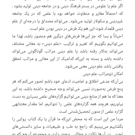
اگر علم یا علومی در بستر فرهنگ دینی و در جامعه دینی تولید بشود ـ
که احتمالاً مغایر و متفاوت خواهد بود با علمی که در یک جامعه
غیردینی و سکولار تولید می‌شود ـ می‌تواند مصداق یا درجه‌ای از علم
دینی قلمداد شود؛ این هم یک فرض در دینی بودن علم است.
احیاناً و بسا که جز این‌ها فرض‌های دیگری هم متصور باشد، لهذا ما
می‌توانیم بگوییم که تعبیر و ترکیب «علم دینی» به معانی مختلف
می‌تواند به‌کار رفته باشد یا علم دینی مراتب گوناگونی می‌تواند
داشته باشد و بسته به این‌که کدامیک از این معانی و مراتب تحقق
یافتنی باشد علم دینی معنی می‌شود.
امکان ذومراتب علم دینی
بی‌آن‌که مدعی اطلاق و تمامیت ادعای خود باشم تصور می‌کنم که هر
پنج فرض به‌صورت نسبی می‌تواند وجه صحیح داشته باشد، به این
معنا که ما هم از منابع دینی می‌توانیم گزاره‌های علمی بسیاری به ‌دست
بیاوریم، هرچند همه گزاره‌های علمی را نتوانیم، اما مقدار معتنابهی
گزاره علمی از متون تحصیل‌شدنی است.
مردا من این است که به ‌محض این‌که ما قرآن یا یک کتاب روایی را
بگشاییم می‌بینیم که راجع به طب و طبیعیات و سایر دانستنی‌های
تجربی در آن‌ها نکات و مطالبی وجود دارد، و مجموعه آن‌چه که به