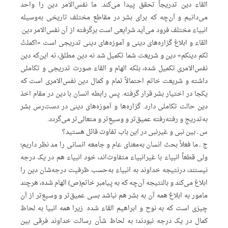
القاء دین تدریجاً تحقق پیدا می‌کند. ما نفس‌الامر دین را واحد
می‌دانیم و آن‌چه که برای بشر در مقاطع مختلف تاریخی به‌وسیله
انبیاء مختلف فرود می‌آید شرایعی است برگرفته از آن نفس‌الامر دین.
القاء و ابلاغ گزاره‌های دینی و آموزه‌های دینی تدریجی است «اکملتُ
لکم دینکم» دین و شریعت شما تکمیل شد نه دین مطلق، نه این‌که دین
نفس‌الامری تکمیل شده، بلکه الهام و القاء صورت تدریجی و تکاملی
داشته و شریعت خاتم احتمالاً تمام و کمال دین نفس‌الامری است که
یکجا در اختیار بشر قرار گرفته. پس رابطه انسان با دین در مقام اخذ
دین حالت تکاملی دارد. گزاره‌ها و آموزه‌های دینی در دست‌رس بشر
به‌تدریج و رفته‌رفته عمیق‌تر و وسیع‌‌تر و متعالی‌تر می‌گردد.
س ـ بین نبی و غیرنبی در این باب تفاوت قائل هستید؟
ج ـ ما فعلاً بحث انسان به‌معنای عام و جامعه انسانی را مد نظر داریم؛
ولی قطعاً انبیاء با غیرانبیاء متفاوت‌اند، خود انبیاء هم در یک درجه
نیستند، درنتیجه خداوند به انبیاء به‌حسب ظرفیت درجه‌شان دین را
ابلاغ می‌کند و بالنتیجه آن‌‌چه که به پیامبر خاتم(ص) الهام شده، هرچند
مامور به ابلاغ همه آن به بشر هم نباشد بسی عمیق‌تر و وسیع‌تر از آن
چیزی است که به نوح و ابراهیم القاء شده. زیرا همه انبیا به لحاظ
کمال در یک درجه نبودند؛ به لحاظ شأن رسالت خداوند فرقی بین