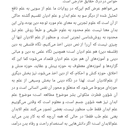
حواس در درک حقایق خارجی است.
می‌خواهم عرض کنم این‌که در روایات ما علم از سویی به علم نافع
تحلیل شده از دیگر سو به علم ابدان و علم ادیان تقسیم گشته حاکی
از آن است که علوم تجربی به معنای عام مورد توجه دین بوده، ولی این
بدان معنا نیست علم محدود به علوم طبیعی و طبعاً روش علم نیز
محدود به روش‌شناسی تجربی است. و منظور از علم الادیان تنها آن
چیزی نیست که آن‌را از نص دینی اخذ می‌کنیم، نگاه فلسفی به دین
(فلسفه دین) هم علم ادیان است؛ همچنین نگاه علمی به دین و مبانی
دینی و آموزه‌های آن هم جزء علم ادیان قلمداد می‌شود؛ کما این که
گزاره‌ها و آموزه‌های معطوف به حوزه بینش و عقاید، حوزه منش و
اخلاق، حوزه کنش و احکام، که از دین اخذ می‌شود، نیز بخش دیگری
از علم‌الادیان است. لهذا در نگاه دینی ما بخش وسیعی از علم به
حوزه‌ای مربوط می‌شود که متعلَق و محور آن نفس انسانی است و در
آن شؤون فطرت ملکوتی بشر موضوع مطالعه است؛ موضوع علم
ابدان نیز همه شؤون جسم است، و معلوم است که وقتی می‌گوییم
علم ابدان فقط طب منظور نیست، بعضی‌ تصور می‌کنند علم الابدان
یعنی علم طب فقط! در حالی که همه آن‌‌چه که به کار بدن می‌آید
علم‌الابدان است؛‌ اگر دانش‌هایی به استخدام راحت و رفاه بدن درآمد،