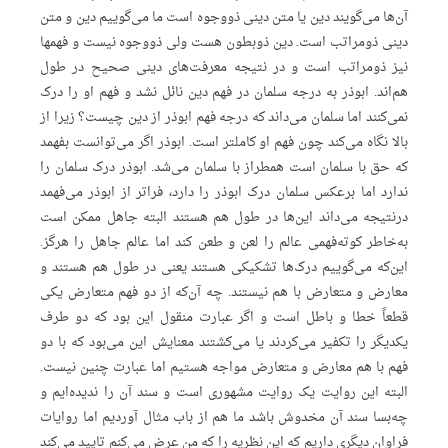
آن‌ها می‌گویند دین یا متن دینی ذووجوه است ما می‌گوییم دین و متن
دینی ذومراتب است. دین ذوبطون هست ولی ذووجوه نیست و فهمها
نیز ذومراتب است و در نتیجه معرفت‌های دینی صحیح در طول
هم‌اند. ابوذر به درجه سلمان در فهم دین نائل نشد و فهم او را درک
نمی‌کنند اما سلمان می‌داند که درجه فهم ابوذر از دین چیست؟ زیرا از
بالا نگاه می‌کند چون فهم او کاملتر است. ابوذر اگر می‌توانست بفهمد
که حق با سلمان است همطراز با سلمان می‌شد. ابوذر درک سلمان را
ندارد اما برعکس سلمان درک ابوذر را دارد، فراتر از ابوذر می‌فهمد
درنتیجه می‌داند این‌ها در طول هم هستند البته جاهل ممکن است
به‌خاطر کوته‌فهمی عالم را لعن و طعن کند اما عالم جاهل را هرگز.
این‌که می‌گوییم درک‌ها تشکیکی هستند یعنی در طول هم هستند و
معارض و متعارض با هم نیستند. چه آن‌که از دو فهم متعارض یکی
قطعاً خطا و باطل است و اگر عبارت منقول این بود که دو طرف
یکدیگر را تکفیر می‌کردند یا می‌کشتند معنایش این می‌بود که با دو
فهم با هم معارض و متعارض مواجه هستیم اما عبارت چنین نیست.
البته این روایت یک روایت مشهوری است و سند آن را ندیده‌ایم و
چه‌بسا سند آن مخدوش باشد ما هم از باب مثال آوردیم اما روایات
فراوان دیگری داریم که این نظریه را که من عرض می‌کنم تایید می‌کند