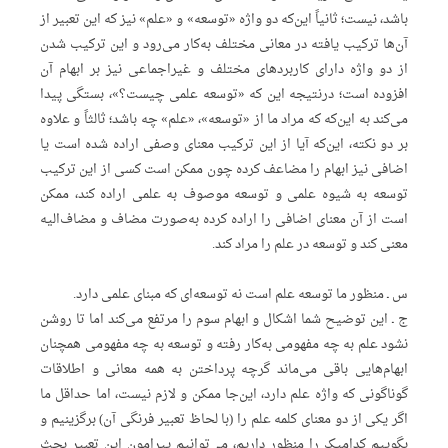
باشد،‌ نیست؛ ثانیاً این‌که دو واژه «توسعه» و «علم» نیز که این تعبیر از
آن‌ها ترکیب یافته در معانی مختلف به‌کار می‌رود و این ترکیب شدن
از دو واژه دارای کاربردهای مختلف و غیراجماعی نیز بر ابهام آن
افزوده است؛ درنتیجه این که «توسعه علمی چیست؟»، بستگی پیدا
می‌کند به این‌که که مراد ما از «توسعه»، «علم» چه باشد؛ ثالثاً و علاوه
بر دو نکته، این‌که آیا از این ترکیب معنای وصفی اراده شده است یا
اضافی نیز ابهام را مضاعف کرده چون ممکن است کسی از این ترکیب
توسعه به شیوه علمی و توسعه موصوف به علمی اراده کند، ممکن
است از آن معنای اضافی را اراده کرده به‌صورت مضاف و مضاف‌الیه
معنی کند و توسعه در علم را مراد کند.
س ـ منظور ما توسعه علم است نه توسعه‌ای که مبنای علمی دارد.
ج ـ این توضیح شما اشکال و ابهام سوم را مرتفع می‌کند اما تا روشن
نشود علم به چه مفهومی به‌کار رفته و توسعه به چه مفهومی همچنان
ابهام‌‌هایی باقی می‌ماند گرچه پرداختن به همه‌ معانی و اطلاقات
گوناگونی که واژه علم دارد، این‌جا ممکن و لازم نیست، اما حداقل ما
اگر یکی از دو معنای کلمه علم را (با لحاظ تعبیر فرنگی آن) برگزینیم و
بگوییم کدامیک را منظور داریم، می‌توانیم پیرامون این تعبیر بحث