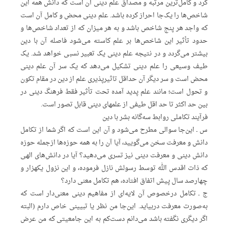
کرد و کامل‌ترین مرتبه و مصداق علم دینی آن است که دانش همه این
شاخص‌ها را یک‌جا احراز کرده باشد. علم دینی محض و کامل آن است
که واجد هر پنج شاخص باشد و به هر میزان که از تعداد شاخص‌ها و
حدود تأثیر این شاخص‌ها بر علم کاسته می‌شود فاصله آن با دین
بیشتر می‌گردد و در نتیجه علم دینی یک تعبیر نسبی خواهد شد. یک
طیف وسیعی را علم دینی تشکیل می‌دهد که یک سر آن علم دینی
محض است و سر دیگر آن حداقل تاثیرپذیری علم از دین در مقام تکون
و تحول است؛ مانند علم پدید آمده تحت تأثیر فقط فرهنگ دینی در
بین حد اکثر تا حد اقل طیفی از علمهای دینی قابل تصور است.
فرآیند تکاملی روابط سه‌گانه بشر با دین
س ـ این‌جا سوالی مطرح می‌شود و آن این است که اگر شما از تکامل
دانش و معرفت سخن می‌گویید، آیا آن را به همه حوزه‌ها ازجمله حوزه
دانش دینی و معرفت دینی نیز تسری می‌دهید؟ آیا در دانش‌های الهی
که ذات اقدس الله توسط رسولش نازل فرموده، و این نزول یکهزار و
چهارصد سال پیش اتفاق افتاده، هم تکامل معنی دارد؟
ج ـ تکامل درخصوص آن لایه‌ای از مفاهیم دینی معنی‌‌دار است که
به‌صورت معرفت دربیاید. این‌جا من نظر یا تبیینی خاص دارم (البته
اگر دیگری نگفته باشد می‌دانم دست‌کم به این جامعیتی که من عرض