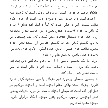
تخطی کردیم مجازات داشته باشد و نه جزء اخلاق است. مباحث
حوزه تربیت در دین بسیار وسیع است،‌ کماً و کیفاً مسائل تربیتی از یک
جایگاه خاصی برخوردار است امروزه نیز روشن است که تربیت غیر
از اخلاق است و به طریق اولی واضح و روشن است که جزء احکام
عقاید نیست. این درحالی است که کماً و کیفاً آموزه‌های ژرف و
فراوانی در حوزه تربیت در متون دینی داریم. چه‌بسا بتوان مجموعه
آن ‌را یک حوزه مستقل معرفت دینی قلمداد کرد؛ لهذا پیشنهاد من
به‌جای تقسیم ثلاثی معارف تقسیم خماسی آن است؛ یعنی حوزه
بینش: عقاید، حوزه منش: اخلاق، حوزه کنش: احکام، حوزه پرورش:
تربیت و حوزه دانش (به‌معنای عام آن): علوم.
این‌که ما یک تقسیم خاصی را از حوزه‌های معرفتی دین پذیرفته
باشیم یک نوع از جمود و تصلب است. این درحالی است که دین
بناست شئون بشر را اداره کند.
۵٫ پنجمین مصداق برخورد غیراجتهادی با دین محدود کردن دائره
کاربرد اجتهاد است: وقتی مقام اجتهاد است و اجتهاد می‌کنیم در
عمل این فقه است که میدان اجتهاد ماست. در حوزه معرفت بینشی
کمتر اجتهادی برخورد می‌کنیم یعنی مجتهد احکام فراوان داریم،
مجتهد عقاید کم داریم.