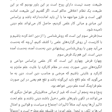
طبیعت جسد نیست دارای روح است بر این باور بودیم که بر این
طبیعت یک نظام اخلاقی حاکم است. اگر گفتیم این طبیعت امانت
الهی است و طرز مواجهه ما با آن باید امانت‌دارانه باشد و براساس
این مبادی و مبانی کار علمی کردیم، حاصل کار می‌تواند علم دینی
نامیده شود.
سه) فرض سوم این است که روش‌شناسی را از دین اخذ کرده باشیم و
با کاربست آن روش گزاره‌های علمی را کشف کنیم، آن‌چه که به‌دست
می‌آید چون با روش‌شناسی پیشنهادی دین به‌دست آمده، به‌دست آمده
دینی است. این هم یک فرض سوم.
چهار) فرض چهارم این است که کار علمی براساس دواعی و
انگیزه‌های دینی صورت بندد، در مقام کارکرد یا غایت علم ملتزم به
کارکرد و غایتی باشیم که مرضی و مناسب دین است. دین به ما
می‌گوید که علم نافع باید این‌گونه باشد و نفع هم یعنی در این صورت
علم فراچنگ آمده علم دینی خواهد بود.
پنج) وجه پنجم آن است که غیر از مبانی متافیزیکی عوامل دیگری که
می‌توانند در تکون باورهای علمی دخیل باشند دینی باشند و علم تحت
تاثیر آن‌ها پدید آید، مثلاً تاثیرات اجتماع و سیاست و قوانین و امثال
این‌ها بر تکون و تحول علم، امروز در فلسفه علم مطرح است و احتمالاً