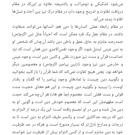
می‌شود تشکیکی و ذومراتب و بالنتیجه علاوه بر این‌که در مقام
دریافت تفاوت و تدریج وجود دارد در مقام درک نیز بین آحاد و نسل‌ها
تفاوت پدید می‌آید.
در مقام رابطه عملی انسان‌ها با دین هم، انسانها می‌توانند متفاوت
باشند. در مقام عمل یک فرد ممکن است که احیاناً مثل نبی اکرم(ص)
صددرصد ملتزم به حاق، عمق و باطن دین باشد آن‌چنان که شخص او
به دین عینی تبدیل ‌شود، اگر وجود نفس‌الامری دین همان است که نزد
خداست؛ قرآن و سنت نیز صورت نقلی و کتبی دین است، وجود عینی
و خارجی دین نیز وجود نازنین پیامبر اکرم(ص) و معصومین دیگر
خواهد بود. یعنی هیچ تفاوت نمی‌کند که شما قرآن را باز کنید بخوانید
و بگویید دین چیست یا نمادهای وجود پیامبر را که گفتار و رفتار
اوست را ببینید و بگویید دین چیست. و این هم معنای حجیت سنت
قولی و سنت فعلی است. معصوم (بما هو هاد) هر آن‌چه می‌کند حجت
است مفهومش این است که معصوم خودش دین است و گویی او به
دین بدل شده و دین در او تجسم یافته است؛ این یک درجه از التزام به
دین که درجه حداکثری است و یک‌سر طیف التزام به دین است تا به
درجات و مدارج نازل‌تر که بسیار متنوع است، و هرکه در حد ظرفیت
خود به دین ملتزم است و از کسی التزام بیش از ظرفیت نیز خواسته