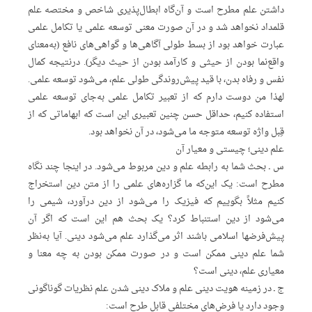
داشتن علم مطرح است و آن‌گاه ابطال‌پذیری شاخص و مختصه علم
قلمداد نخواهد شد و در آن صورت معنی توسعه علمی یا تکامل علمی
عبارت خواهد بود از بسط طولی آگاهی‌ها و گواهی‌های نافع (به‌معنای
واقع‌نما بودن از حیثی و کارآمد بودن از حیث دیگر). درنتیجه کمال
نفس و رفاه بدن، با قید پیش‌روند‌گی طولی علم، می‌شود توسعه علمی.
لهذا من دوست دارم که از تعبیر تکامل علمی به‌جای توسعه علمی
استفاده کنیم، حداقل حسن چنین تعبیری این است که ابهاماتی که از
قِبل واژه توسعه متوجه ما می‌شود، در آن نخواهد بود.
علم دینی؛ چیستی و معیار آن
س ـ‌ بحث شما به رابطه علم و دین مربوط می‌شود. در اینجا چند نگاه
مطرح است: یک این‌که ما گزاره‌های علمی را از متن دین استخراج
کنیم مثلاً بگوییم که فیزیک را می‌شود از دین درآورد، شیمی را
می‌شود از دین استنباط کرد؟ یک بحث هم این است که اگر آن
پیش‌فرضها اسلامی باشند اثر می‌گذارد علم می‌شود دینی. آیا به‌نظر
شما علم دینی ممکن است و در صورت ممکن بودن به‌ چه معنا و
معیاری علم، دینی است؟
ج ـ در زمینه هویت دینی علم و ملاک دینی شدن علم نظریات گوناگونی
وجود دارد یا فرض‌های مختلفی قابل طرح است: