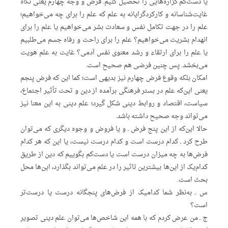
یا دست‌کم گزاره‌هایی را تحصیل کنیم. فرض و وجه چهارم یعنی نگاه
غایت‌شناسانه و کارکردگرایانه به علم که علم را برای چه می‌خواهیم؛
علم را در جهت تکامل نفس و سعادت بشر می‌خواهیم یا علم را برای
انهدام بشریت می‌خواهیم؟ علم را برای راحت و رفاه جسم می‌طلبیم
یا علم را برای ارتقاء و رشد معنوی نفس آدمی؟ غایت به علم هویت
می‌بخشد. پس چنین فرضی هم صحیح است.
امکان بلکه وقوع فرض چهارم نیز بدیهی است؛ کما این که فرض پنجم
یعنی این‌که علم در بستر فرهنگی برآمده از دین و تحت تأثیر اجتماع،
سیاست، اقتصاد و روابط دینی شکل گیرد؛ علم دینی به این معنا نیز
می‌تواند وجه صحیح داشته باشد.
حالا این‌که از این پنج فرض ـ و یا فروض و وجوه دیگری که می‌توان
طرح کرد ـ کدام درست است و کدام درست نیست، یا این که هر کدام
فرض‌ها به چه میزان درست است یا دست‌کم بگوییم که دین از طریق
کدام‌یک از این‌ها بیشترین تاثیر را در علم می‌تواند بگذارد، این‌ها محل
بحث است.
س ـ به‌نظر شما کدامیک از فرض‌های پنجگانه درست یا درست‌تر
است؟
ج ـ من عرض کردم که با همه این شاخص‌ها می‌توان علم دینی تصویر