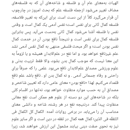
الهیات به‌معنای عام آن و فلسفه و شاخه‌های آن که به فلسفه‌های
مضاف تعبیر می‌شود ازجمله فلسفه علم که بحث امروز در چارچوب
آن قرار می‌گیرد کلاً از این دست است. برای این‌که به تعبیر فلاسفه،
فلسفه کمال ثانی برای نفس است؛ نفس آدمی یک کمال است و وقتی
نفس با فلسفه آشنا می‌شود کمال ثانی به‌دست می‌آید. پس بنابراین
فلسفه کمال برای نفس است و نتیجتاً نافع بودن آن در خدمت کمال
نفس بودن است؛ و اگر مبحث فلسفی منتهی به کمال نفس آدمی نشد
علم غیرنافع خواهد بود. و اما نفع در علم‌الابدان همیشه و یا لزوماً به
این معنا نیست که موجب کمال بدن بشود، والا فقط تربیت بدنی و
علوم ورزشی مصداق علم‌الابدان نافع می‌بود. علمی را که صرفاً برای
راحتی و رفاه جسمانی آدمی ـ و نه کمال بدن او ـ نافع باشد علم نافع
قلمداد می‌کنیم. لهذا «نافع بودن» معنای عامی دارد که تعیین شاخص و
مصداق آن به حسب موارد متفاوت خواهد بود، نه‌تنها در اقسام کلی
بلکه در شاخه‌های این دو دسته از علوم هم ممکن است نفع معانی
متفاوت پیدا کند. درنتیجه نفع در هر رشته، شاخه و دانشی معنای
متناسب آن ‌را می‌یابد. در برخی روایات آمده: الکمال کل الکمال فی
التّفقّه فی الدّین؛ کمال همه کمال در تفقه در دین است و اگر سایر علوم
نیز به نحوی صفت دینی بیابند مشمول این ارزش خواهند شد، زیرا