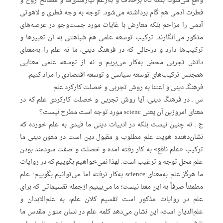
واقع می‌شود؛ بلکه گاه برخلاف و به‌رغم نیازمندی‌ها و مصالح روح و
فطرت آدمی هم گام برداشته می‌شود. توجه به وجه فطری و لاهوتی
آدمی را مزاحم بلکه معارض با غایات مورد جست‌وجو در عرصه‌های
مذکور می‌انگارند. ترکیب توسعه علمی هم شباهتی به آن تعبیرها و
ترکیب‌ها دارد و درحالی که در فرهنگ دینی، ما نه علم را به‌معنای
دانش تجربی محض به‌کار می‌بریم و نه از توسعه علمی معنایی
همجنس ترکیب‌های توسعه سیاسی و توسعه اقتصادی را مراد کنیم.
فرهنگ دینی و اعتنا به روش تجربی و خصلت کارکرد علم
س ـ در فرهنگ دینی، آیا روش تجربی و خصلت کارکردی علم که در
معنای امروزین آن یعنی scienc مورد توجه است مطرح نیست؟
ج ـ نه چنین نیست بلکه در ادبیات دینی ما قیدی به علم خورده که
نشان‌دهنده هویت علم مطلوب و مقبول دین است در متون دینی ما
ترکیب «علم نافع» به کار رفته آمده و خصلت و صفت سودمند بودن
علم محل توجه و ترغیب است. لهذا نمی‌خواهیم بگوییم که در روایات
ما هرگز علم به‌معنای science به‌کار نرفته اما می‌توانیم بگوییم: علم
مطمئناً صرفاً به این معنا نیست؛ ما می‌بینیم ازجمله تقسیماتی که برای
علم در روایات مذکور است تقسیم کلان علم، به علم‌الابدان و
علم‌الدیان است، این نشان می‌دهد کلمه علم در لسان متون مقدس ما