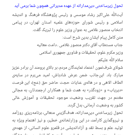
تحول زیرساختی دین‌مدارانه از عهده‌ مدیرانی همچون شما برمی آید
آیت‌الله علی‌اکبر رشاد موسس و رئیس پژوهشگاه فرهنگ و اندیشه
اسلامی و رئیس شورای حوزه‌های علمیه استان تهران، در پیامی
انتخاب منصور غلامی به عنوان وزیر علوم را تبریک گفت.
متن کامل پیام ایشان بدین شرح است:
جناب مستطاب آقای دکتر منصور غلامی ـ‌ دامت معالیه
وزیر مکرم علوم، تحقیقات و فناوری جمهوری اسلامی
سلام‌ ‌الله علیکم
شولای شرف‌نمون اعتماد نمایندگان مردم، بر بالای برومند آن برادر عزیز
مبارک باد. این‌جانب ضمن عرض شادباش، امید می‌برم در سایه‌ی
الطاف الاهی و در هاله‌ی عنایات حجت حاضر حق (عج)، این فرصت
«دیریاب» و «زودگذر» به همت شما و همکاران ارجمندتان، به مجالی
مغتنم در جهت تقریب وضعیت موجود تحقیقات و آموزش‌ عالی
کشور به وضعیت آرمانی، بدل گردد.
تحول زیرساختیِ دین‌مدارانه، هدف‌گزینیِ متعالی، برنامه‌ریزی روزآمد
و نیروگماری کارآمد، در این وزارتخانه‌ی خطیر، و نیز اهتمام ویژه به
تولید علم و بسط نقد و آزاداندیشی در قلمرو علوم انسانی، از عهده‌ی