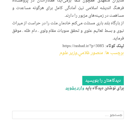
مدیران متعهدی همچون شما برمی‌آید؛ همکارانتان در پژوهشگاه
فرهنگ اندیشه‌ اسلامی نیز، آمادگی کامل برای هرگونه مساعدت و
مساهمت در زمینه‌های مزبور را دارند.
از بارگاه بلند باری مسئلت می‌کنم خادمان ملت را در حراست از میراث
نبوی و بسط تعالیم علوی و تحقق منویات مقام ولوی ـ‌ دام ظله ـ موفق
فرماید.
لینک کوتاه:
https://rashad.ir/?p=3085
برچسب ها:
منصور غلامي
,
وزير علوم
دیدگاهتان را بنویسید
برای نوشتن دیدگاه باید
وارد بشوید
.
جستجو
برای: