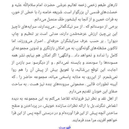
تارهای طبعم زخمیِ زخمه تعالیم عرشی حضرت امام سلام‌الله علیه و
خصلت‌های قدسی آن بزرگوار است. شریعه خامنه را، با خطی از خون،
به فرات خمین و از آنجا به آبشخور طفّ متصل می‌دانم.
برخی از دوستانم که ـ از سر نیک‌گمانی ـ می‌پندارند، سرایه‌های ناچیز
این بی‌چیز، ارزش عرضه‌شدن دارند، مدتی است بر تنظیم و چاپ
دیوان! ـ بر حسب عرف سرایشگران حرفه‌ای ـ اصرار می‌ورزند، اما
تاکنون مشغله‌های گونه‌گون، به من امکان بازنگری و تدوین مجموعه‌ای
کامل را نداده و نخواهد داد. ـ وانگهی! اگر امکان هم بیابم، نشر همه
مسوده‌ها را سودمند و بایسته نمی‌دانم ـ و از دیگرسو: سر بازدن از
اجابت این توقع بی‌شائبه، یا تعویق بیش از پیش آن را هم روا
نمی‌شمرم. از این‌رو، به مثابه پاسخی میانه، مجموعه حاضر را ـ که
آیینه تطورات قالبی ـ مضمونیِ سروده‌های بنده نیز هست ـ به ساحت
صفای این خوبان تقدیم می‌دارم.
از اهل نقد و نظر نیز فروتنانه تقاضا می‌کنم به این مجموعه به دیده
اغماض ننگرند، بل با ارائه نظرات سازنده خویش، در پرداختن و منقح
ساختن آنچه پیش از این فرا آورده‌ام و در درستی آنچه پس از این فرا
خواهم آفرید، مرا مدد فرمایند.
فهرست