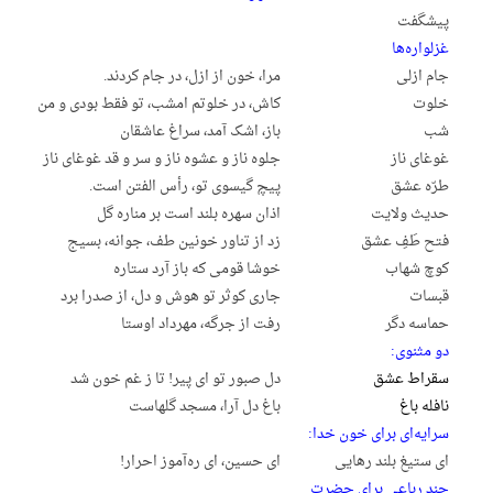
پیشگفت
غزلواره‌ها
جام ازلی
مرا، خون از ازل، در جام کردند.
خلوت
کاش، در خلوتم امشب، تو فقط بودی و من
شب
باز، اشک آمد، سراغ عاشقان
غوغای ناز
جلوه ناز و عشوه ناز و سر و قد غوغای ناز
طرّه عشق
پیچ گیسوی تو، رأس الفتن است.
حدیث ولایت
اذان سهره بلند است بر مناره گل
فتح طَفِ عشق
زد از تناور خونین طف، جوانه، بسیج
کوچ شهاب
خوشا قومی که باز آرد ستاره
قبسات
جاری کوثر تو هوش و دل، از صدرا برد
حماسه دگر
رفت از جرگه، مهرداد اوستا
دو مثنوی:
سقراط عشق
دل صبور تو ای پیر! تا ز غم خون شد
نافله باغ
باغ دل آرا، مسجد گلهاست
سرایه‌ای برای خون خدا:
ای ستیغ بلند رهایی
ای حسین، ای ره‌آموز احرار!
چند رباعی برای حضرت