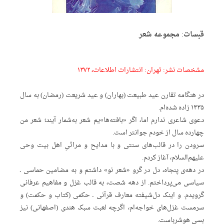
قبسات: مجموعه شعر
مشخصات نشر: تهران: انتشارات اطلاعات، ۱۳۷۲
در هنگامه تقارن عید طبیعت (بهاران) و عید شریعت (رمضان) به سال
۱۳۳۵ زاده شده‌ام.
دعوی شاعری ندارم اما، اگر «بافته‌ها»یم شعر به‌شمار آیند؛ شعر من
چهارده سال از خودم جوانتر است.
سرودن را در قالب‌های سنتی و با مدایح و مراثیِ اهل بیت وحی
علیهم‌السلام، آغاز کردم.
در دهه‌ی پنجاه، دل در گرو «شعر نو» داشتم و به مضامین حماسی ـ
سیاسی می‌پرداختم. از دهه شصت، به قالب غزل و مفاهیم عرفانی
گرویدم. و اینک دل‌شیفته معارف قرآنی ـ حکمی (کتاب و حکمت) و
سرمست غزل‌های خواجه‌ام، اگرچه لعبت سبک هندی (اصفهانی) نیز
بسی هوشرباست.