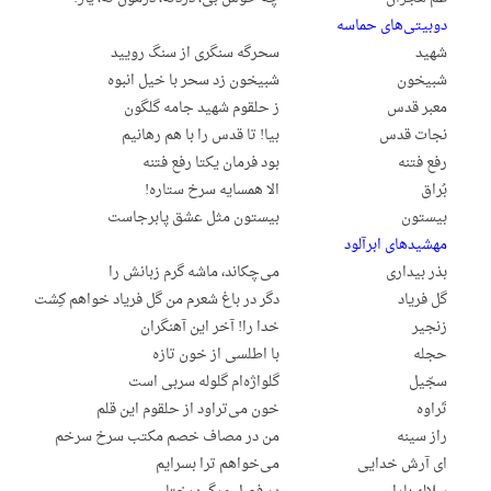
دوبیتی‌های حماسه
شهید
سحرگه سنگری از سنگ رویید
شبیخون
شبیخون زد سحر با خیل انبوه
معبر قدس
ز حلقوم شهید جامه گلگون
نجات قدس
بیا! تا قدس را با هم رهانیم
رفع فتنه
بود فرمان یکتا رفع فتنه
بُراق
الا همسایه سرخ ستاره!
بیستون
بیستون مثل عشق پابرجاست
مهشیدهای ابرآلود
بذر بیداری
می‌چکاند، ماشه گرم زبانش را
گل فریاد
دگر در باغ شعرم من گل فریاد خواهم کِشت
زنجیر
خدا را! آخر این آهنگران
حجله
با اطلسی از خون تازه
سجّیل
گلواژه‌ام گلوله سربی است
تَراوه
خون می‌تراود از حلقوم این قلم
راز سینه
من در مصاف خصم مکتب سرخ سرخم
ای آرش خدایی
می‌خواهم ترا بسرایم