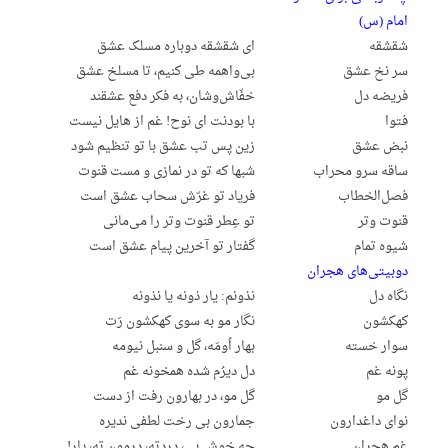
امام (س)
شقشقه
ای شقشقه دوباره مسلک عشق
سر نخ عشق
بی‌واهمه طی کنیم، تا مسلخ عشق
فریضه دل
خفّاش‌وشان، به فکر دفع عشقند
فتوا
با بودنت ای نوح! غم از هایل نیست
نبض عشق
زین پس تب عشق با تو تنظیم شود
ساقه‌ سرو محراب
شبها که تو در نمازی و مست قنوت
فصل‌الخطاب
فریاد تو غرّش سحاب عشق است
قنوت وتر
تو عِطر قنوت وتر را می‌مانی
شیوه تمام
گفتار تو آخرین پیام عشق است
دوبیتی‌های هجران
نگاه دل
نذونم: یار ذونه یا نذونه
کهکشون
نگار مو به سوی کهکشون رَت
سوار خسته
بهار اُومَه، گل و سنبل نیومه
پونه غم
دل دیرُم شده همخونه غم
گل مو
گل مو، در بهارون رفت از دست
نوای داغدارون
جمارون بی رخت لطفی ندیره
غم هجران
چه خوش بی، دردته، درمون ته، یار!