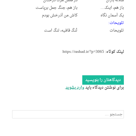
سلاله باران
در فصل مرگ درختان
باز هم، اینک…
باز هم، جنگ جمل برپاست
یک آسمان نگاه
کاش من آذرخش بودم
تلویحات:
تلویحات
تُنگ قافیه، تنگ است
لینک کوتاه:
https://rashad.ir/?p=3065
دیدگاهتان را بنویسید
برای نوشتن دیدگاه باید
وارد بشوید
.
جستجو
برای: