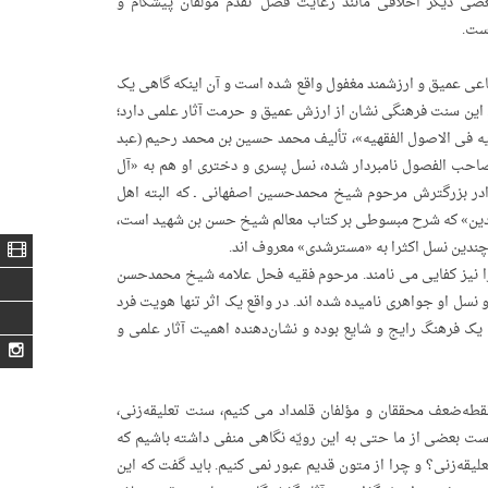
بعضی دیگر اخلاقی مانند رعایت فضل تقدم مؤلفان پیشگام و
ست.
اعی عمیق و ارزشمند مغفول واقع شده است و آن اینکه گاهی یک
ند. این سنت فرهنگی نشان از ارزش عمیق و حرمت آثار علمی دارد؛
یه فی الاصول الفقهیه»، تألیف محمد حسین بن محمد رحیم (عبد
صفهانی (متوفای بین ۱۲۵۴ تا ۱۲۶۱ قمری) . خود به صاحب الفصول نامبردار شده، نسل پسری و دختری او هم به «آل
ر بزرگترش مرحوم شیخ محمدحسین اصفهانی ـ که البته اهل
 الدین» که شرح مبسوطی بر کتاب معالم شیخ حسن بن شهید است،
 چندین نسل اکثرا به «مسترشدی» معروف اند.
ا نیز کفایی می ­نامند. مرحوم فقیه فحل علامه شیخ محمدحسن
ل او جواهری نامیده شده اند. در واقع یک اثر تنها هویت فرد
یک فرهنگ رایج و شایع بوده و نشان‌دهنده‌ اهمیت آثار علمی و
قطه‌ضعف محققان و مؤلفان قلمداد می کنیم، سنت تعلیقه‌زنی،
ست بعضی از ما حتی به این رویّه نگاهی منفی داشته باشیم که
لیقه‌زنی؟ و چرا از متون قدیم عبور نمی کنیم. باید گفت که این