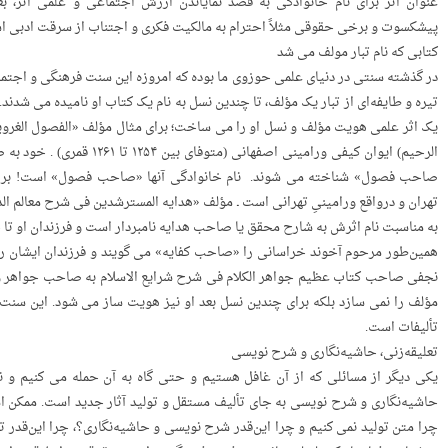
عنوان اثر برای نام خانوادگی به قصد نمایاندن ارزش اجتماعی و علمی اثر، 
پیشکسوت و برخی حقوقی مثلاً احترام به مالکیت فکری و اجتناب از سرقت ادبی ا
کتابی که نام تبار مولف می شد
در گذشته سنتی در دنیای علمی حوزوی ما بوده که امروزه این سنت فرهنگی و اجتم
تیره و طایفه‌ای از تبار یک مؤلف، تا چندین نسل به نام یک کتاب او نامیده می شد
یک اثر علمی هویت مؤلف و نسل او را می­ ساخت؛ برای مثال مؤلف «الفصول الغرو
الرحیم) ایوان کیفی ورامینی ا
صاحب فصول» شناخته می ­شوند. نام خانوادگی آنها «صاحب فصول» است! براد
تهران و درواقع ورامینیِ تهرانی است ـ مؤلف «هدایه المسترشدین فی شرح معالم
به مناسبت نام اثرش به شارح محقق یا صاحب هدایه نامبردار است و فرزندان او تا
همین‌طور مرحوم آخوند خراسانی را «صاحب کفایه» می گویند و فرزندان ایشان ر
نجفی صاحب کتاب عظیم جواهر الکلام فی شرح شرایع الاسلام به صاحب جواهر و نس
مؤلف را نمی سازد بلکه برای چندین نسل بعد او نیز هویت ­ساز می شود. این سنت 
تألیفات است.
تعلیقه‌زنی، حاشیه‌نگاری و شرح ­نویسی
یکی دیگر از مسائلی که از آن غافل هستیم و حتی گاه به آن حمله می کنیم و ن
حاشیه‌نگاری و شرح ­نویسی به جای تألیف مستقل و تولید آثار جدید است. ممکن ا
چرا متن تولید نمی کنیم و چرا این‌قدر شرح ­نویسی و حاشیه‌نگاری؟، چرا این‌قدر تع