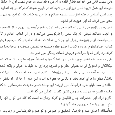
ولی شهید ثانی می خواهد فضل تقدم و ارزش و قداست مرحوم شهید اول را حفظ ک
نتیجه‌ این عمل شهید ثانی نیز این می شود که در تاریخ شیعه کمتر کتابی به اندازه
چند نسل آشنایی با فقه اهل‌بیت علیهم‌السلام را با این دو کتاب که اثر این دو ش
سعی می کردند که این هویت گم نشود.
همین‌طور بازنویسی هایی که انجام می شد نیز به همین‌گونه بود. برای مثال المح
و ادیب همانند فیض اثر یک سنی را بازنویسی می‌کند و در آن کتاب اعلام و تأک
می‌توانست از نو بنویسد و برای او نیز کاری نداشت. تعداد احادیثی که مرحوم فیض 
کتاب احیاءالعلوم آورده و کتاب احیاءالعلوم بیشتر به قصص صوفیه و عرفا پرداخت
گرته بردارانی که با سرقت و فروش کلمات زندگی می گذرانند
طی دو سه دهه­ اخیر چهره ­هایی در دانشگاهها و احیاناً حوزه­ ها پیدا شده ­اند که
بیگانگان و تحویل آن به عنوان نظر نو و نظریه ­پردازی به طبقات جوان و بلکه تح
بی­ مایه که آستانه­ توان علمی و هنر پژوهشی ­شان همین حد است که مدعیات دیگر
اطلاعی مخاطبان خود فراچنگ نمی ­آورند! این جماعت در حقیقت مترجمانی ­اند که نه به
مکتوم المتن به سرقت و فروش کالای کلمات زندگی می­ گذرانند.
آثار و آراء این حضرات چنان تقلیدی و گرته ­بردارانه است که گاه می­ توان آنها ر
«کپی برابر با صل» بر روی جلد آنها زد!
متأسفانه اخلاق علم و فرهنگ تحقیق و خلوص و تواضع و قدرشناسی و رعایت حق