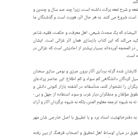
ند.
‌ لمعه و شرح لمعه برکت داشته است، زیرا چند صد سال و چندین و
هید است شروع می کنند. به هر حال اثر، هویت است و گذشتگان ما
جه البیضاء که یک محدث شیعی، اهل معرفت و حکمت، فقیه، شاعر
ید می‌کند که این کتاب بازسازی همان اثر غزالی است. ایشان
در المحجه آورده‌اند بسیار بیشتر از احادیثی است که غزالی در
ه است.
 کارشان شده گرته ­برداری آثار برون­ مرزی و بومی ­سازی سخنان
صیل کردگان دانشگاهی کم­ سواد و کم اطلاع. این عناصر پرادعای
ان را نشخوار کنند، متأسفانه در آشفته ­بازار کنونی دانش و
دانشگاه­های ما برای خود دفتر و دکانی به هم زده اند و این همه را جز از راه نقض حقوق مؤلفان و متفکران دیار غرب و سوء استفاده از جهل و بی ­
 شیوه­ ترجمه­ معلوم المتن، بلکه به­ شیوه­ برگردان آثار و آراء
ا به دفترخانهثبت اسناد برد و با تطبیق با اصل خارجی ­شان مهر
وق در میان اوساط اهل تحقیق و اصحاب فرهنگ از بین رفته