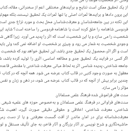
وقتی اثر شخصیت مولف را می سازد
از یک تحقیق ممکن است نتایج و برایندهای مختلفی اعم از سخنرانی، مقاله، کتاب و 
این برون دادها و برایندها ثمرات اصلی یا تنها ثمرات یک تحقیق نیستند، بلکه 
این نکته در بین جامعه‌شناسان و معرفت‌شناسان محل بحث و مورد نزاع جدی است 
فردوسی شاهنامه را خلق کرده است یا شاهنامه فردوسی را ساخته است؟ شاید این 
شخصیت را می سازد و یا این شخصیت است که اثر را پدید می آورد. زیرا گاهی ش
وجودی شخصیت به شمار می­ رود و چیزی بر شخصیت او اضافه نمی کند؛ ولی باید اذ
است و اگر اثر، محصول یک تحقیق جدی باشد، این تحقیق خواهد بود که شخصیت م
اگر کسی در فرایند یک تحقیق جدی و مطالعه‌ اساسی، اثری را تولید کرده باشد، ش
جامعه ­شناختی، پدیده­ شناسی اثر به لحاظ مبانی معرفت­ شناختی با مقتضی قاعده­ 
معقول به صورت وجود کتبی در قالب کتاب عرضه می شود. همه‌ آنچه که در کتاب ت
چندین‌ برابر بیش از آنچه که در قالب کتاب عرضه می شود، در ذهن و زبان و نف
مؤثر را می سازد.
سنت های فراموش شده فرهنگ علمی مسلمانان
شناختی، معرفت­ شناختی­، اخلاقی و حقوقی دقیقی صورت گیرد، اهمیت ش
معرفت‌شناسانه برای در امان ماندن از آفت گسست معرفتی و یا از دست­ رس 
حاشیه‌نگاری و شرح ­نویسی بر آثار بزرگان و آثار فاخر، به جای تألیف مستقل و تو