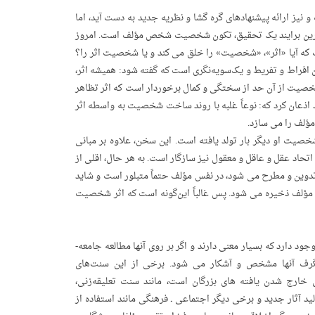
نیز ارائه‌ پیشنهادهای گره گشا و نظریه­ جدید به دست آید، اما
مهم‌ترین برایند یک تحقیق، تکون شخصیت شخص مؤلف است. امروز
که آیا «اثر»، «شخصیت» را خلق می ­کند و یا شخصیت اثر را؟
افراط و تفریط و یک‌سویه‌نگری است که گفته شود: همیشه اثر،
خصیت از آن حد از سختگی و کمال برخوردار است که اثر تظاهر
عان کرد که: نوعاً غلبه با روند ساخت شخصیت به ­واسطه­ اثر
ؤلف را می سازد.
خصیت او دیگر بار تولد یافته است. این سخن، علاوه بر مبانی
اتحاد عقل و عاقل و معقول نیز سازگار است. به هر حال، اقلی از
دوین و مطرح می شود، در نفس مؤلف حتماً متبلور است و شاید
س مؤلف ذخیره می شود. پس غالباً این‌گونه است که اثر شخصیت
سنت‌های فراوانی در فرهنگ علمی مسلمانان و به‌خصوص حوزه ­های علمیه­ شیعی وجود دارد که بسیار معنی دارند و اگر بر روی آنها مطالعه‌ جامعه­
گرف آنها مشخص و آشکار می شود. برخی از این سنت‌های
خارج شدن یافته های بزرگان است، مانند سنت تعلیقه‌زنی،
لید آثار جدید و برخی دیگر اجتماعی ـ فرهنگی مانند استفاده از