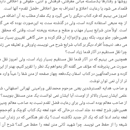
روشها و رفتارها یک‌سلسله مبانی معرفتی، فرهنگی و ادبی، حقوقی و اخلاقی دار
قلمداد می شود یا رعایت اخلاق و اعتراف به حق اخلاقی «فضل تقدم» آنها است.
WordPress Carousel Free V
امروز می بینیم که فرد کتاب دیگری را می گیرد و یک مقدار مطلب به آن اضافه می 
حریت و مدارات
از چه منبعی استفاده کرده است، ولی در گذشته سنت به این‌صورت بوده که می گف
است. اولاً متن شرایع بسیار مهذب و منقح و سخته وپخته است، وقتی که محقق این 
همین‌طور جلو برود، بلکه روی واژه‌واژه‌ آن فکر کرده و حتی گاهی تغییری بسیار 
می دهد. نتیجتاً افراد دیگر بر کتاب شرایع شرح می نویسند، پاورقی و تعلیقه می ز
چرا نقل مستقیم در آثار قدما زیاد است؟
همچنین می بینیم که در آثار قدما نقل مستقیم بسیار زیاد است، ولی امروز نقل
صورت می پذیرفته که مؤلف می گفته اگر بخواهم یک نظر را تقریر کنیم، بهتر از این 
کرده و صدرالمتألهین در کتاب اسفار، یک‌دفعه چهار صفحه از متن شفا را عیناً وارد م
تر از آن نمی توان نوشت.
و صاحب هدایه المسترشدین یعنی مرحوم محمدتقی ورامینی تهرانی اصفهانی، شرح بر
علمی ایشان بسیار بالاتر از اوست، آیا ایشان نمی توانست یک متن مستقل بنویسد
از صاحب معالم بوده است، ولی برای رعایت فضل تقدم نسبت به صاحب معالم چنین 
همین‌طور شرح لمعه ده جلد است، درحالی که خود لمعه یک کتاب کوچک و کم‌حجم ا
لمعه بنامد ادعا کند که یک اثر جدید نگاشته است؟ یک نفر هنگامی که در زندان ا
شیعه را از حفظ می نویسد. چرا شهید ثانی متن لمعه را حفظ می کند؟ شرح آن ک