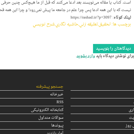
است. کتاب یا مقاله می‌نویسند بعد ادعا می‌کنند که قبل از ما هیچ‌کس چنین حرفی 
نیست که با این همه ادعا پس چرا علم در جامعه­ ما پیش نمی‌رود! و چرا این همه 
لینک کوتاه:
https://rashad.ir/?p=3097
برچسب ها:
تحقيق
,
تعليقه زني
,
حاشيه نگاري
,
شرح نويسي
دیدگاهتان را بنویسید
برای نوشتن دیدگاه باید
وارد بشوید
.
جستجو پیشرفته
خبرخانه
RSS
ری
کتابخانه الکترونیکی
یت
سوالات متداول
 روز
پیوندها
آمار بازدید