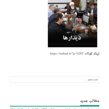
لینک کوتاه:
https://rashad.ir/?p=3283
جستجو
برای:
مطالب جدید