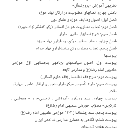
نظریه‏ی آموزش «پرورش‏مآل»
بخش چهارم: نصاب‏های مطلوبیت در ارکان نهاد حوزه
فصل اول: اصول وظایف حوزه و علمای دین
فصل دوم: نصاب مطلوبیت عوامل انسانی (رکن کنشگر نهاد حوزه)
فصل سوم: شرح نصاب‏های طلبه‏ی طراز
فصل چهارم: نصاب مطلوب رکن نرم‏افزاری نهاد حوزه
فصل پنجم: نصاب مطلوب رکن سخت‏افزاری نهاد حوزه
پیوست‏ها
پیوست اول: اصول سیاست‏های برنامه‏ی پنج‏ساله‏ی اوّل حوزه‏ی
علمیه‏ی امام رضا(ع) و مدارس تابعه
پیوست دوم: طرح فقه نظام‏ساز (فقه علوم انسانی)
پیوست سوم: طرح تأسیس مرکز طرازسنجی و ارتقای علمی ـ مهارتی
طلاب
پیوست چهارم: سند رویکرد «آموزشی ـ تربیتی»، و « معرفتی ـ
کارکردی» مصوّب حوزه‏ی علمیه‏ی امام رضا(ع)
پیوست پنجم: سند چشم‏انداز ۱۴۰۴ حوزه‏ی علمیه‏ی امام رضا(ع)
پیوست ششم: نگاهی به معماری مدارس شاخص ایران
پیوست هفتم: تلویحات