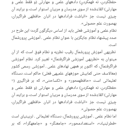
حفظ‏کردن، نه فهم‏کردنِ) داده‏های علمی و مهارتی (و فقط علمی و
مهارتی) القاءشده از سوی مدرسان و مربیان استوار است، و برایند آن
چیزی نیست جز «انباشت فراداده‏ها در انبان حافظه‏ی فراگیران،
به‏صورت علم حصولی‏».
نظام علمی و آموزشی فعلی باید از اساس دیگرگون گردد؛ این طرح در
صدد پیشنهاد نظام جایگزین با عنوان نظام علمی ـ آموزشی پرورش‏مآ‏ل
است.
نظریه‏ی آموزش پرورش‏مآل‏ رقیب نظریه‏ و نظام فوق است که از آن
می‏توان به «نظریه‏ی آموزشی فراگرفت‏م‏آل» تعبیر کرد. نظام آموزشی
فراگرفت‏مآ‏ل، که اکنون بر همه‏ی نهادهای علمی ـ آموزشی رسمی کشور
(مع‏الاسف حتی کمابیش حوزه‏های علمی‏ه‏ی فعلی) حاکم است، دستگاه
تعلیماتی است «حافظه‏محور» و «تک‏ساحتی»، که بر فراگیری (=
حفظ‏کردن، نه فهم‏کردنِ) داده‏های علمی و مهارتی (و فقط علمی و
مهارتی) القاءشده از سوی مدرسان و مربیان استوار است، و برایند آن
چیزی نیست جز «انباشت فراداده‏ها در انبان حافظه‏ی فراگیران،
به‏صورت علم حصولی‏».
اما نظام علمی ـ آموزشی پرورش‏مآ‏ل، دستگاه تعلیماتی ـ تربیتی‏ای‏ است
«فطرت‏بنیاد»، «استعدادمحور»، «جامع‏نگر» و «جامعه‏گرا»، که بر