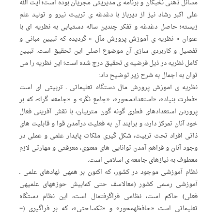
مسائل ذهنی نخبگان و برنامه ‏ی مدیریتی مجریان بوده است؛ آیت الله
علی اکبر رشاد نیز از دیرباز با دغدغه‏ ی تربیت نیرو و تولید علم
زیسته؛ حاصل دغدغه و تفکر چندین ساله دستیابی به نظری‏ه ای با
عنوان « نظریه ‏ی آموزش پرورش ‏مآل‏ » گردیده که تبیین مبانی و
تفصیل و کاربردی ‏سازی آن موضوع اصلی این تحقیق است. تبیین
کامل نظریه در ذیل فرضیه‏ ی تحقیق درج شده است؛ این نظریه را می
‏توان به اجمال به شرح زیر توضیح داد:
نظریه ‏ی آموزش پرورش‏ مآل‏ دستگاه تعلیماتی ـ تربیتی ‏ای‏ است
«فطرت‏ بنیاد»، «استعدادمحور»، «جامع‏ نگر» و «جامعه‏ گرا»، که بر
پروردن استعدادهای فطری گونه‏ گون متربیان، با نقش ‏آفرینی فعال
خود آنان تمرکز دارد، و برایند آن به فعلیت ‏درآمدن قوا و قابلیت ‏های
ذاتی افراد تحت تربیت، شکل‏ گیری ملکات پایدار علمی و عملی در
وجود آنان و فراهم ‏آمدن توانایی ‏های معنوی، معرفتی و مهارتی لازم
معطوف به نیازهای جامعه ‏ی اسلامی است.
نظام آموزشی موجود در کشور، که اکنون بر همه‏ی نهادهای علمی ـ
آموزشی رسمی کشور (مع‏الاسف حتی کمابیش حوزه‏های علمی‏ه‏ی
فعلی) حاکم است، نظامی فراگرفت‏مآ‏ل است، این نظام دستگاه
تعلیماتی است «حافظه‏محور» و «تک‏ساحتی»، که بر فراگیری (=