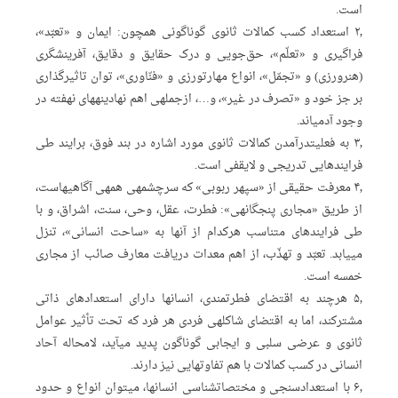
است.
۲٫ استعداد کسب کمالات ثانوی گوناگونی همچون: ایمان و «تعبّ‏د‏»،
فراگیری و «تعلّم»، حق‏‌جویی و درک حقایق و دقایق، آفرینشگری
(هنرورزی) و «تجمّل»، انواع مهارت‏ورزی و «فنّاوری»، توان تاثیرگذاری
بر جز خود و «تصرف در غیر»، و…، ازجمله‏ی اهم نهادینه‏های نهفته در
وجود آدمی‏اند.
۳٫ به فعلیت‏درآمدن کمالات ثانوی مورد اشاره در بند فوق، برایند طی
فرایندهایی تدریجی و لایقفی است.
۴٫ معرفت حقیقی‏ از «سپهر ربوبی» که سرچشمه‏ی همه‏ی آگاهی‏هاست،
از طریق «مجاری پنج‏گانه‏ی»: فطرت، عقل، وحی، سنت، اشراق‏، و با
طی فرایندهای متناسب هرکدام از آنها به «ساحت انسانی»، تنزل
می‏یابد. تعبّ‏د‏ و تهذّب، از اهم معدات دریافت معارف صائب از مجاری
خمسه است.
۵٫ هرچند به اقتضای فطرتمندی، انسان‏ها دارای استعدادهای ذاتی
مشترکند، اما به اقتضای شاکله‏ی فردی هر فرد که تحت تأثیر عوامل
ثانوی و عرضی سلبی و ایجابی گوناگون پدید می‏آید، لامحاله آحاد
انسانی در کسب کمالات با هم تفاوت‏هایی نیز دارند.
۶٫ با استعدادسنجی و مختصات‏شناسی انسان‏ها، می‏توان انواع و حدود