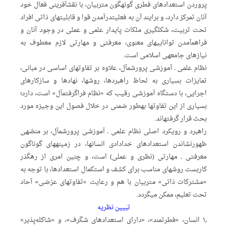
پروردن استعدادهای فطری گونه‏گون متربیان، با نقش‏آفرینی فعال خود
آنان تمرکز دارد، و برایند آن به فعلیت‏درآمدن قوا و قابلیت‏های ذاتی افراد
تحت تربیت، شکل‏گیری ملکات پایدار علمی و عملی در وجود آنان و
فراهم‏آمدن توانایی‏های معنوی، معرفتی و مهارتی لازم معطوف به
نیازهای جامعه‏ی اسلامی است.
نظام علمی ـ آموزشی پرورش‏مآ‏ل، علاوه بر تفاوت‏های اساسی در مبانی،
تمایزات بسیاری به لحاظ راهبردها، روش‏ها، نهادها و سازکارهای
اجرایی، با دستگاه آموزشی رقیب که «نظام فراگرفت‏مآ‏ل» است، دارد؛
بسیاری از این تفاوت‏ها‏ به‏طور ضمنی در خلال فصول این وجیزه مورد
بحث قرار گرفته‏اند.
راهبرد و رویکرد اصلی نظام علمی ـ آموزشی پرورش‏مآ‏ل، بر منصّه‏ی
ظهورنشاندن استعدادهای خدادادی انسان‏ها، در زمینه‏های گوناگون
معرفتی ـ مهارتی (نظری و عملی) است، و چنین امری از رهگذر
کاربست روش‏های مناسب برای کشف و استکمال استعدادها، با توجه به
«مشترکات ذاتی» متربیان با هم و رعایت «تفاوت‏های عرَضی» آحاد
تحت تعلیم، ممکن می‏گردد.
تبیین نظریه
۱٫ انسان، «فطرتمند»، «دارای استعدادهای شگرف»، و «شاکله‏‌پذیر»