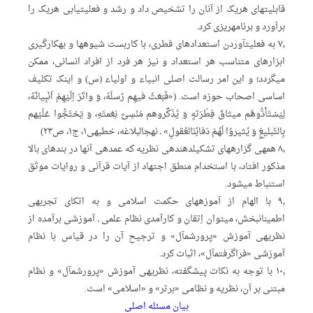
قابلیت‏های هریک از آنان را تشخیص داد و رشد و فعلیت‏یابی هریک را
برآورد و برنامه‏ریزی کرد.
۷٫ به فعلیت‏آوردن استعدادهای فطری، با کاربست شیوه‏ها و به‏کارگیری
ابزارهای متناسب هر استعداد و نیز هر فرد از افراد انسانی، ممکن
می‏گردد؛ و این امر رسالت اصلی انبیاء و اولیاء (س) و اینک تکلیف
اساسی اصحاب حوزه است. («فَبَعَثَ فیهِم رُسلَهُ، وَ واتَرَ اِلَیْهِمْ اَنْبِیائَهُ،
لِیَسْتَأْدُّوهُم میثاقَ فِطْرَتهٍ وَ یُذَکِّروهم مَنْسِیَّ نِعْمتَهِ، وَ یَحْتَجُّوا عَلَیْهم
بِالتّبلیغِ وَ یُثیروُا لَهُمْ دَفائِنَ‏العُقولِ» ـ نهج‏البلاغه، خطبه‏ی۱، ج۱، ص۲۳)
۸٫ همه‏ی گزاره‏های تشکیل‏دهنده‏ی نظریه که عمده‏ی آنها در بندهای بالا
مذکور افتاد، با استخدام منطق اجتهاد‏ از آیات قرآنی و روایات موثق
استنباط می‏شود.
۹٫ با الهام از آموزه‏های حکمت اسلامی و به اتکای تجربه‏ی
اطمینان‏بخش، می‏توان اِتقان و کارآمدی نظام علمی ـ آموزشی برآمده از
نظریه‏ی آموزش «پرورش‏مآ‏ل» و ترجیح آن را در قیاس با نظام
آموزشی «فراگرفت‏مآل‏»، اثبات کرد.
۱۰٫ با توجه به نکات پیشگفته، نظریه‏ی آموزش «پرورش‏مآ‏ل» و نظام
مبتنی بر آن، نظریه و نظامی «برتر» و «اسلامی» است.
بیان مسئله اصلی