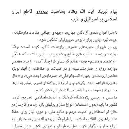
پیام تبریک آیت الله رشاد بمناسبت پیروزی قاطع ایران
اسلامی بر اسرائیل و غرب
با «فراخوان همه‌ی آزادگان جهان»، «جبهه‌ی جهاني مقامت داوطلبانه»
جهت نبرد نهایی برای نابودی صهیونیان تشکیل شود.
رییس شورای حوزه‌های علمیه‌ی پایتخت تاکید کرده است: جنگ
دوازده روزه، دست‌آوردهای «تلخ و شیرین» بسیاری داشت، که همگي
«ارزشمند و مغتنم» بود؛ «غنائم گرانبهای فراچنگ آمده» از نبرد مقدس
دوازده روزه را قدر بشناسیم، و در صیانت و حفاظت از آنها، بویژه
عناصر ارزشمندی چون «انسجام ملّي»، «سرمایه‌ی اجتماعي»، و «حال
معنوی» فراهم آمده، بکوشیم، و از رفتار و گفتار آسیب‌رسان به آن‌ها
جدا پرهیز نموده و در انباشت و افزایش آن تلاش کنیم.
مؤسس و رییس پژوهشگاه فرهنگ و اندیشه‌اسلامی تصریح کرده:
کشور ما باید (بدون استثناء) انواع ساز و برگهای بازدارنده، و کارساز در
دفاع از استقلال و امنیت مردم و منافع ملي، و مورد نیاز برای حفظ
عمق راهبردي انقلاب اسلامی را فراچنگ آورد؛ و الا بدون دست‌یابي به
انواع ساز و برگهای لازم، عمل به فرمان راهبردی الاهي «نفی سبیل»