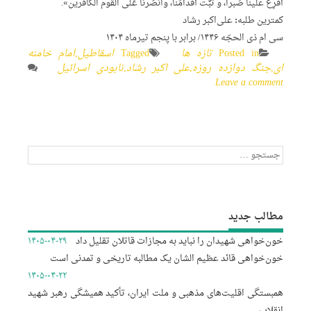
أفرِغ علینا صَبراً، و ثبِّت أقدامَنا، وانصُرنا عَلی القوم الکافرین».
کمترین طلبه: علی‌اکبر رشاد
سی ام ذی الحجّه ۱۴۴۶/ برابر با پنجم تیرماه ۱۴۰۴
Posted in
تازه ها
Tagged
اسقاطیل
,
امام خامنه
ای
,
جنگ دوازده روزه
,
علی اکبر رشاد
,
نابودی اسرائیل
Leave a comment
جستجو
برای:
مطالب جدید
خون‌خواهی شهیدان را نباید به مجازات قاتلان تقلیل داد
۱۴۰۵-۰۴-۲۹
خون‌خواهی قائد عظیم الشان یک مطالبه تاریخی و تمدنی است
۱۴۰۵-۰۴-۲۲
همبستگی اقلیت‌های مذهبی و ملت ایران، تأکید همیشگی رهبر شهید
انقلاب