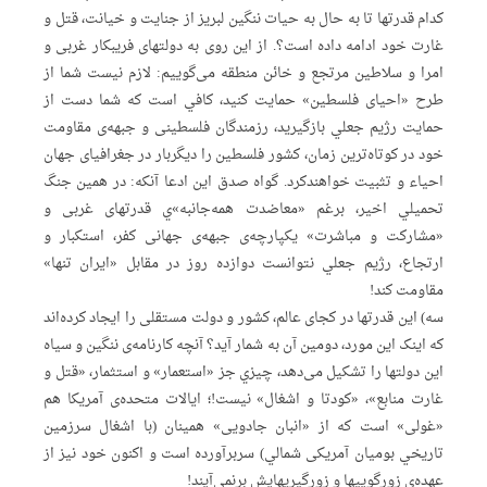
کدام قدرتها تا به حال به حیات ننگین لبریز از جنایت و خیانت، قتل و
غارت خود ادامه داده است؟. از این روی به دولتهای فریبکار غربی و
امرا و سلاطین مرتجع و خائن منطقه می‌گوییم: لازم نیست شما از
طرح «احیای فلسطین» حمایت کنید، کافي است که شما دست از
حمایت رژیم جعلي بازگیرید، رزمندگان فلسطینی و جبهه‌ی مقاومت
خود در کوتاه‌ترین زمان، کشور فلسطین را دیگربار در جغرافیای جهان
احیاء و تثبیت خواهندکرد. گواه صدق این ادعا آنکه: در همین جنگ
تحمیلي اخیر، برغم «معاضدت همه‌جانبه»ي قدرتهای غربی و
«مشارکت و مباشرت» یکپارچه‌ی جبهه‌ی جهانی کفر، استکبار و
ارتجاع، رژیم جعلي نتوانست دوازده روز در مقابل «ایران تنها»
مقاومت کند!
سه) این قدرتها در کجای عالم، کشور و دولت مستقلی را ایجاد کرده‌اند
که اینک این مورد، دومین آن به شمار آید؟ آنچه کارنامه‌ی ننگین و سیاه
این دولتها را تشکیل می‌دهد، چیزي جز «استعمار» و استثمار، «قتل و
غارت منابع»، «کودتا و اشغال» نیست!؛ ایالات متحده‌ی آمریکا هم
«غولی» است که از «انبان جادویی» همینان (با اشغال سرزمین
تاریخي بومیان آمریکی شمالي) سربرآورده است و اکنون خود نیز از
عهده‌ی زورگوییها و زورگیریهایش برنمی‌آیند!