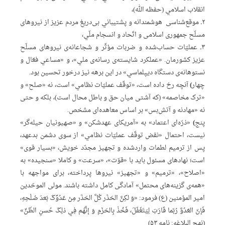
انقلاب اسلامي (حفظه الله)،
۲ـ موقع‌‌شناسی هوشمندانه و پشتیباني بی‌دریغ مردم عزیز از نیروهای
مسلّح جمهوری اسلامی و اتّحاد و انسجام ملّي،
۳ـ عملیّات حساب‌شده و ضربات مؤثّر و شجاعانه‌ی نیروهای مسلّح
عزیز کشورمان. «عملکرد شایسته‌ی رسانه‌ی ملي»، و «مساعي فعّال و
نستوهانه‌ی دستگاه دیپلماسي» در این برهه نیز درخور تحسین بود.
چهار)
آنچه رخ داده است، «توقّف عملیّات نظامي» است، نه «صلح» و
«ترک مخاصمه» (که آشتی میان حق و باطل محال است)، بلکه و حتی
نه «مهادنه و آتش‌بس» بر اساس معاهده‌ای مشخص.
پنج)
«ذرّه‌ای اعتماد» به «آمریکای عهدشکن» و «صهیونیان حیله‌گر»
نیست، احتمال «نقض توقّف عملیّات نظامي» از سوی دشمن بدعهد،
پس از ترمیم لطمات واردشده و تجهیز مجدّد خویش، «بسیار قوی»
است؛ نهادهای مسئول باید با «قوّت»، «سرعت» و کاملا «سنجیده» به
«اصلاح»، «ترمیم» و «تجهیز» نیروها پرداخته، برای مواجهه با
«همه‌ی گزینه‌های محتمل» آمادگی کامل داشته باشند. مولی الموحّدین
امیر المؤمنین (ع) فرمود: «وَ لکِنَّ الحَذَر کُلَّ الحَذَر مِنْ عَدُوِّکَ بَعدَ صُلْحِهِ،
فَإنّ العَدُوَّ رُبّما قَارَبَ لِیَتَغَفّلَ، فَخُذْ بِالحَزْمِ وَ إنَّهُم فِي ذلِکَ حُسنِ الظّنِّ»
(نهج البلاغه: نامه ۵۳)