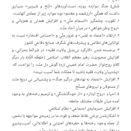
شش)
جنگ دوازده روزه، دست‌آوردهای «تلخ و شیرین» بسیاری
داشت، که همگي «ارزشمند و مغتنم» بود؛ موارد زیر از جمله‌ی آنهاست:
۱ـ تقویت چشمگیر «انسجام ملّي»، و افزایش همدلی و همزباني و
«روح وطن‌خواهي» در میان آحاد ملّت.
۲ـ ارتقاء «اعتماد به نفس» و غرور ملّي و «احساس افتخار» نسبت به
توانایی‌های نظامی و پیشرفت‌هاي شگرف صنایع دفاعي کشور.
۳ـ برجسته شدن «کارکرد بی‌بدیل ولایت فقیه» در شرائط بحراني، و
افزایش محبوبیّت رهبر معظم انقلاب اسلامی (حَفِظَه الله)؛ بار دیگر
کلام روح‌نواز حضرت امام خمیني (ره) گوش دل ملت را نواخت، که:
«پشتیبان ولایت فقیه باشید تا مملکت شما آسیب نبیند».
۴ـ افزایش «اعتماد به نهادهای درگیر جنگ»، و پشتیبانی بي دریغ ملت
از مسئولان و نیروهای مسلّح.
۵ـ احیاء «روح ایثار» و «از خودگذشتگي» و ترمیم رخنه‌های به وجود
آمده میان طبقات مختلف جامعه.
۶ـ افزایش «سرمایه‌ی اجتماعي» نظام اسلامي.
۷ـ آشکارشدن برخي نقاط ضعف و قوت ما در زمینه‌ی مواجهه با دشمن،
از جمله وجود رخنه‌ها و حفره‌های امنیّتي و اطلاعاتي، آسیب‌پذیري
مرزهای زمیني و خطر نفوذ و جاسوسي دشمنان ملّت.