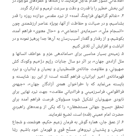
اطلاعاتي کشور اقدام عاجل فرمایند، تا رخنه‌ها و حفره‌های موجود در
این بخش خطیر را با قدرت و دقت و سرعت ترمیم و تدارک گردد.
۴ـ «غنائم گرانبهای فراچنگ آمده» از نبرد مقدس دوازده روزه را قدر
بشناسیم، و در صیانت و حفاظت از آنها، بویژه عناصر ارزشمندی چون
«انسجام ملّي»، «سرمایه‌ی اجتماعي»، و «حال معنوی» فراهم آمده،
بکوشیم، و از رفتار و گفتار آسیب‌رسان به آن‌ها جدا پرهیز نموده و در
انباشت و افزایش آن تلاش کنیم.
۵ـ زمینه‌ی بسیار مناسبی برای «ساماندهی عزم و عواطف انسانها و
ملل آزاده‌ی جهان»، بر اثر دو سال جنایات رژیم دژخیم وکودک کش
صهیوني، و مقاومت جانانه‌ی فلسطینیان و یمنیان و لبنانیان، و نبرد
قهرمانانه‌ی اخیر ایرانیان، فراهم گشته است؛ از این رو: شایسته و
بایسته می‌نماید که با «فراخوان همه‌ی آزادگان جهان»، «جبهه‌ی
فرااقوامي، فراسرزمیني و فراادیاني مقامت» جهت نبرد نهایی برای
نابودی صهیونیان تشکیل شود؛ مسؤولان فرصت فراهم آمده برای
تحقق «بسیج جهانی مستضعفان» را که یکی از وعده‌های راهبردي
حضرت امام خمیني (قده) است، تضیع نفرمایند.
۶ـ از عمق جان، هماره گوش به فرمان زعیم حکیم، هوشمند، و شجاع
خویش، و پشتیبان نیروهای مسلّح قوي و قهرمان خود باشیم. ربّنا