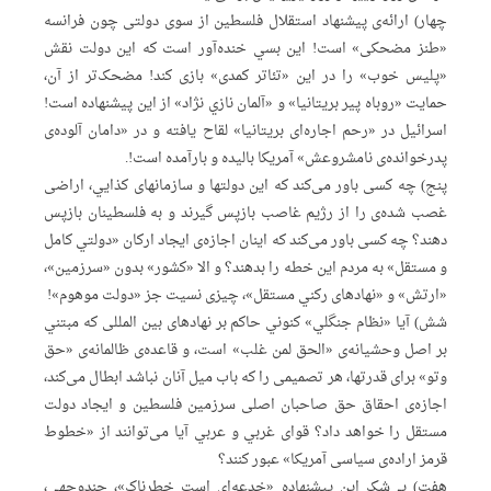
چهار) ارائه‌ی پیشنهاد استقلال فلسطین از سوی دولتی چون فرانسه
«طنز مضحکی» است! این بسي خنده‌آور است که این دولت نقش
«پلیس خوب» را در این «تئاتر کمدی» بازی کند! مضحک‌تر از آن،
حمایت «روباه پیر بریتانیا» و «آلمان نازي نژاد» از این پیشنهاده است!
اسرائیل در «رحم اجاره‌ای بریتانیا» لقاح یافته و در «دامان آلوده‌ی
پدرخوانده‌ی نامشروعش» آمریکا بالیده و بارآمده است!.
پنج) چه کسی باور می‌کند که این دولتها و سازمانهای کذايي، اراضی
غصب شده‌ی را از رژیم غاصب بازپس گیرند و به فلسطینان بازپس
دهند؟ چه کسی باور می‌کند که اینان اجازه‌ی ایجاد ارکان «دولتي کامل
و مستقل» به مردم این خطه را بدهند؟ و الا «کشور» بدون «سرزمین»،
«ارتش» و «نهادهای رکني مستقل»، چیزی نسیت جز «دولت موهوم»!
شش) آیا «نظام جنگلي» کنوني حاکم بر نهادهای بین المللی که مبتني
بر اصل وحشیانه‌ی «الحق لمن غلب» است، و قاعده‌ی ظالمانه‌ی «حق
وتو» برای قدرتها، هر تصمیمی را که باب میل آنان نباشد ابطال می‌کند،
اجازه‌ی احقاق حق صاحبان اصلی سرزمین فلسطین و ایجاد دولت
مستقل را خواهد داد؟ قوای غربي و عربي آیا می‌توانند از «خطوط
قرمز اراده‌ی سیاسی آمریکا» عبور کنند؟
هفت) بي‌شک این پیشنهاده «خدعه‌اي است خطرناک»، چندوجهي،