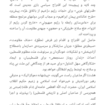
چند لایه و پیچیده؛ این اقتراح سیاسي بازی جدیدی است که
«قدرتهای غربي» برای «نجات رژیم دژخیم از باتلاق غزّه»، پیش‌برد
«طرح خائنانه‌ی پیمان ابراهیم»، و مجاب کردن دولتهای مرتجع منطقه
برای «عادی‌سازی رابطه‌ با رژیم صهیوني»، «خارج کردن رژیم از
انزوا»، خلع سلاح «فیزیکی» و «معنوي» جبهه‌ی مقاومت، آن را ساخته
و پرداخته اند.
حاصل این اقتراح و اقدام (بر فرض تحقّق)، «حذف مقاومت»،
«سیطره‌ی مطلق» جریان سازشکار و سرسپرده‌ی «سازمان باصطلاح
آزادیبخش» و تشکیلات خودگردان بر سرنوشت ملت مظلوم فلسطین،
احداث «زندان روباز دستجمعی» برای فلسطینیان، و ایجاد
«شکارگاهی سهل التناول» برای صید هر از چندگاهي این ملت بي پناه
و سلاح، به توسّط رژیم اشغالگر، خواهد بود.
هشت) اگر مدّعیان راست می‌گویند، «پیشنهاده دموکراتیک» و مترقي
رهبر دوراندیش و خیرخواه امت اسلامي و زعیم حکیم انقلاب
اسلامی ایران، حضرت آیت الله العظمی خامنه‌ای (دام ظله) [مبتنی بر
همه‌پرسی از صاحبان اصلی و تاریخي فلسطین] را بپذیرند و اجرا
کنند.
کلام آخر اینکه:
آزادی و استقلال فلسطین و احقاق حقّ فلسطینیان،