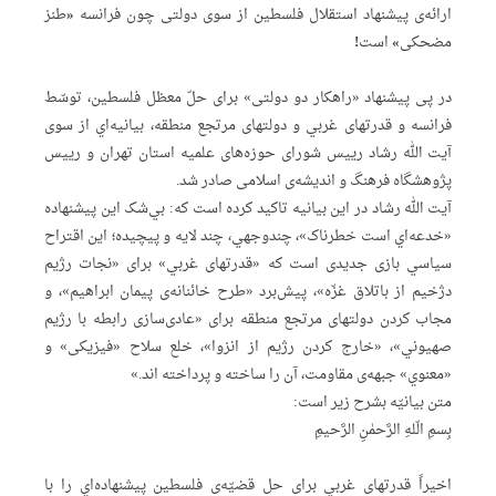
ارائه‌ی پیشنهاد استقلال فلسطین از سوی دولتی چون فرانسه «طنز
مضحکی» است!
در پی پیشنهاد «راهکار دو دولتی» برای حلّ معظل فلسطین، توسّط
فرانسه و قدرتهای غربي و دولتهای مرتجع منطقه، بیانیه‌اي از سوی
آیت الله رشاد رییس شورای حوزه‌های علمیه استان تهران و رییس
پژوهشگاه فرهنگ و اندیشه‌ی اسلامی صادر شد.
آیت الله رشاد در این بیانیه تاکید کرده است که: بي‌شک این پیشنهاده
«خدعه‌اي است خطرناک»، چندوجهي، چند لایه و پیچیده؛ این اقتراح
سیاسي بازی جدیدی است که «قدرتهای غربي» برای «نجات رژیم
دژخیم از باتلاق غزّه»، پیش‌برد «طرح خائنانه‌ی پیمان ابراهیم»، و
مجاب کردن دولتهای مرتجع منطقه برای «عادی‌سازی رابطه‌ با رژیم
صهیوني»، «خارج کردن رژیم از انزوا»، خلع سلاح «فیزیکی» و
«معنوي» جبهه‌ی مقاومت، آن را ساخته و پرداخته اند.»
متن بیانیّه بشرح زیر است:
بِسمِ الّلهِ الرَّحمٰنِ الرَّحیمِ
اخیراً قدرتهای غربي برای حل قضیّه‌ی فلسطین پیشنهاده‌اي را با