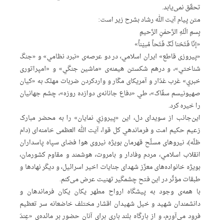
تحقّق نمی‌یابد.
متن پیام آیت الله رشاد بشرح زیر است:
بِسمِ الّلهِ الرَّحمٰنِ الرَّحیمِ
«
إنّا فَتَحْنا لَکَ فَتَحاً مُبیْناً
»
«پیروزی قاطع» ایران اسلامي، در دو عرصه‌ی «نبرد نظامي» و «جنگ
شناختي»، و درهم شکستن هیمنه‌ی «ماشین جنگي» و «امپراتوری
خبري» غرب غدّار و آمریکای مکّار و واردکردن ضربات مهلک به «کیان
صهیونیسم سفّاک»، طي «دفاع جانانه‌ی دوازده روزه»، چشم جهانیان
را خیره کرد.
این‌جانب‌ از سویدای دل، این «پیروزي نمایان» را به محضر مبارک
زعیم حکیم امت و فرماندهي کل قوا، آیت الله العظمی خامنه‌ای (دام
ظلّه)، نیروهای مسلّح قهرمان بویژه نیروی هوا فضای سپاه پاسداران
انقلاب اسلامي، مردم وفادار و بامروت، هوشمند و مقاوم کشورمان،
بویژه خانواده‌های معزّز شهدای جنایات اخیر اسرائیل، و دیگر نهادها و
طبقات مؤثّر در این فتح چشمگیر تهنیت عرض می‌کنم.
با همه‌ی وجود به پیشگاه ارواح مطهر یکان یکان فرماندهان و
دانشمندان شهید و خیل شهیدان اقشار مختلف خاضعانه سر تعظیم
فرود می‌آورم، و از بارگاه بلند باري برای آنان حضور بر مائده‌ی «عِندَ