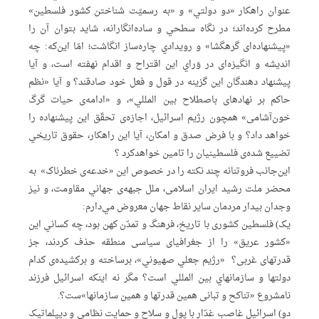
عنوان راهکار «
دو دولتي
» و «به رسمیّت شناختن کشور فلسطین»
مطرح کرده‌اند؛ در نگاه سطحي و ساده‌انگارانه، شاید بتوان آن را
«پیشنهاده‌ای گرهگشا» و رویدادي چاره‌ساز انگاشت؛ امّا این‌که: چه
اندیشه و انگیزه‌ای در وَراي این اقتراح و اقدام نهفته است، و آیا
پیشنهاد دهندگان این گزینه در قول و فعل خود صادقند؟ و آیا «نظم
حاکم بر نهادهای باصطلاح بین المللي»، و «ادامه‌ی حیات گرگ
خون‌آشامی» همچون رژیم اسرائیل، اجازه‌ی تحقّق این پیشنهاده‌ را
خواهد داد؟ و با فرض صدق و امکان، آیا این راهکار، حقوق تاریخي
تضییع شده‌ی فلسطینیان را تامین خواهدکرد ؟
این‌جانب فروتنانه چند نکته را در خصوص این «خدعه‌ی خطرناک» به
محضر ملت رشید ایران اسلامی، ملل جبهه‌ی جهاني مقاومت، و نیز
وجدان بیدار مردمان سایر نقاط جهان معروض مي‌دارم:
یک) فلسطین کشوری با تاریخ، فرهنگ و تمدّن کهن بود، چه کساني این
«کشور عریق» را از جغرافیای سیاسی منطقه حذف کردند، جز
قدرتهای غربی؟ «رژیم جعلي صهیوني»، برساخته و برکشیده‌ی کدام
دولتها و سازمانهاي بین المللي است؟ مگر نه اینکه اسرائیل فرزند
نامشروع «تناکح و تبانی همین قدرتها و همین سازمانها»ست؟.
دو) اسرائیل غاصب غدّار با پول و سلاح و حمایت نظامی و دیپلماتیک