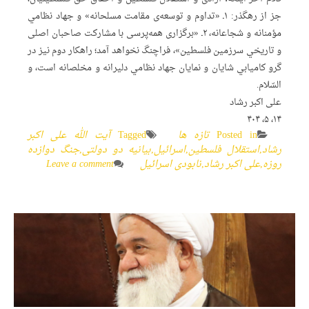
جز از رهگذر: ۱ـ «تداوم‌ و توسعه‌ی مقامت مسلحانه» و جهاد نظامي
مؤمنانه و شجاعانه، ۲ـ «برگزاری همه‌پرسی با مشارکت صاحبان اصلی
و تاریخي سرزمین فلسطین»، فراچنگ نخواهد آمد؛ راهکار دوم نیز در
گرو کامیابي‌ شایان و نمایان جهاد نظامي دلیرانه و مخلصانه است، و
السّلام.
علی اکبر رشاد
۱۴، ۵، ۴۰۴
Posted in
تازه ها
Tagged
آیت الله علی اکبر
رشاد
,
استقلال فلسطین
,
اسرائیل
,
بیانیه دو دولتی
,
جنگ دوازده
روزه
,
علی اکبر رشاد
,
نابودی اسرائیل
Leave a comment