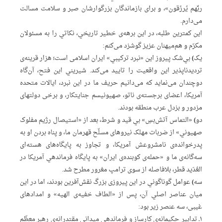
ربِّهم یُرزَقون»، و برای بازماندگان بزرگوارشان صبر و سلامت مسالت
می‌دارم.
این کمترین طلبه، در این برهه‌ی خطیر تاریخي، نکاتي را به مسئولان
مکرّم و هم‌میهنان عزیز گوشزد می‌کنم:
یک)
بي‌شک پیروز این «نبرد ترکیبي» ایران اسلامی است؛ هزار قرینه‌ی
تردیدناپذیر این واقعیت را تایید می‌کند. شیریني این فتح، آن‌گاه
دوچندان می‌نماید که می‌دانیم حریف ما در این نبرد، ایالات متحده
آمریکا، اعضای برجسته‌ی ناتو، صهیونیسم جنایتکار، و برخی دولتهای
مزدور و بزدل عرب منطقه بودند.
دو)
«التماس آتش‌بسِ» بي قید و شرط، بعد از «استیصال رژیم مفلوک
صهیوني» از ضربات مهلک نیروهای مسلّح قهرمان ما، و پناه بردن او به
پدرخوانده‌ی نامشروعش آمریکا، و تجاوز به پایگاه‌های هسته‌ای
سه‌گانه‌ی ما و «حمله‌ی کوبنده‌ی ایران» به پایگاه فرماندهي آمریکا در
العُدَيد قطر، بلافاصله از سوی ترامپ مغرور مطرح شد.
سه)
عوامل گوناگوني در این پیروزی بزرگ نقش‌آفرین بودند، اما در این
میان عناصر اصلي آن، پس از «الطاف خفیه‌ی الهیه» و امدادهای
غیبی، سه عنصر زیر بود:
۱ـ تدابیر حکیمانه‌‌ی کارساز و فرماندهي میداني مقتدرانه‌ی رهبر معظّم