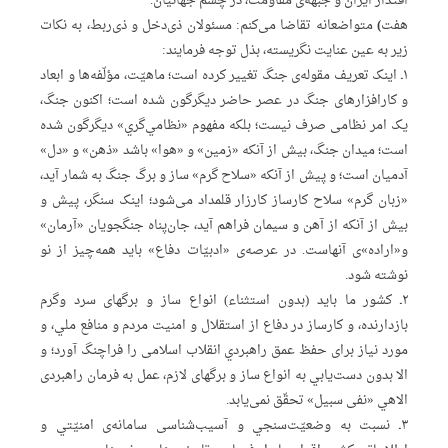
اقتدار ایران و جبهه‌ی مقاومت، در چشم جهانیان.
هفت)
متواضعانه‌ تقاضا می‌کنم: مسئولان ذی‌دخل و ذی‌ربط، به نکات
زیر به عین عنایت نگریسته، بذل توجه فرمایند:
۱ـ اینک تعریف مقوله‌ی جنگ تغییر کرده است؛ ماهیّت، مؤلّفه‌ها و ابعاد
و کارافزارهای جنگ در عصر حاضر دیگرگون شده است؛ اکنون جنگ،
یک امر نظامی صرف نیست؛ بلکه مفهوم «نظامي‌گري» دیگرگون شده
است؛ میدان جنگ، بیش از آنکه «زمین» و «هوا» باشد «ذهن» و «دل»
آدمیان است؛ و پیش از آنکه «سلاح گرم» ساز و برگ جنگ به شمار آید،
«زبان گرم» سلاح کارساز کارزار قلمداد می‌شود؛ اینک سنگر، پیش و
بیش از آنکه از آهن و سیمان فراهم آید، جان‌پناه جنگجویان «آرمان»
و«اراده»‌ی آنهاست. در عرصه‌‌ی «ادبیّات دفاع» باید همه‌چیز از نو
نوشته شود.
۲ـ کشور ما باید (بدون استثناء) انواع ساز و برگهای سرد وگرم
بازدارنده، و کارساز در دفاع از استقلال و امنیت مردم و منافع ملي، و
مورد نیاز برای حفظ عمق راهبردي انقلاب اسلامی را فراچنگ آورد؛ و
الا بدون دست‌یابي به انواع ساز و برگهای لازم، عمل به فرمان راهبردی
الاهي «نفی سبیل» تحقّق نمی‌یابد.
۳ـ نسبت به وضعیّت‌سنجي و آسیب‌شناسی سامانه‌ی امنیّتي و