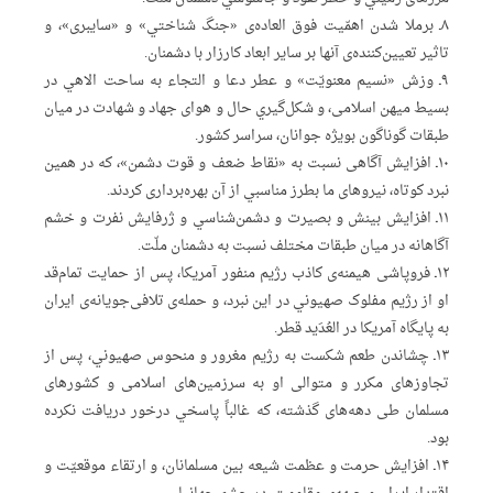
۸ـ برملا شدن اهمّیت فوق العاده‌ی «جنگ شناختي» و «سایبری»، و
تاثیر تعیین‌کننده‌ی آنها بر سایر ابعاد کارزار با دشمنان.
۹ـ وزش «نسیم معنویّت» و عطر دعا و التجاء به ساحت الاهي در
بسیط میهن اسلامی، و شکل‌گیري حال و هوای جهاد و شهادت در میان
طبقات گوناگون بویژه جوانان، سراسر کشور.
۱۰ـ افزایش آگاهی نسبت به «نقاط ضعف و قوت دشمن»، که در همین
نبرد کوتاه، نیروهای ما بطرز مناسبي از آن بهره‌برداری کردند.
۱۱ـ افزایش بینش و بصیرت و دشمن‌شناسي و ژرفایش نفرت و خشم
آگاهانه‌ در میان طبقات مختلف نسبت به دشمنان ملّت.
۱۲ـ فروپاشی هیمنه‌ی کاذب رژیم منفور آمریکا، پس از حمایت تمام‌قد
او از رژیم مفلوک صهیوني در این نبرد، و حمله‌ی تلافی‌جویانه‌ی ایران
به پایگاه آمریکا در العُدَید قطر.
۱۳ـ چشاندن طعم شکست به رژیم مغرور و منحوس صهیوني، پس از
تجاوزهای مکرر و متوالی او به سرزمین‌های اسلامی و کشورهای
مسلمان طی دهه‌های گذشته، که غالباً پاسخي درخور دریافت نکرده
بود.
۱۴ـ افزایش حرمت و عظمت شیعه بین مسلمانان، و ارتقاء موقعیّت و