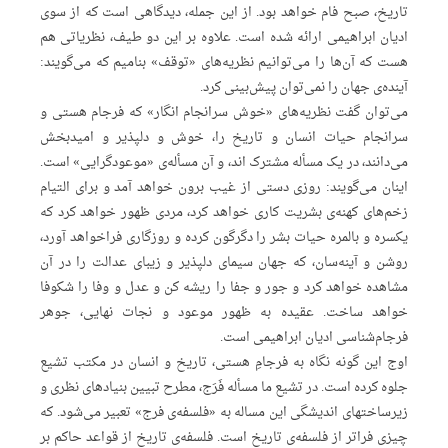
تاریخ، صبح‌ فام‌ خواهد بود. از این‌ جمله، دیدگاهی‌ است‌ که‌ از سوی‌
ادیان‌ ابراهیمی‌ ارائه‌ شده‌ است. علاوه‌ بر این‌ دو طیف، نظریاتی‌ هم‌
هست‌ که‌ آن‌ها را می‌توانیم‌ نظریه‌های‌ «توقف» بنامیم‌ که‌ می‌گویند:
آینده‌ی‌ جهان‌ را نمی‌توان‌ پیش‌بینی‌ کرد.
می‌توان‌ گفت‌ نظریه‌های‌ «خوش‌ سرانجام‌ انگار» که‌ فرجام‌ هستی‌ و
سرانجام‌ حیات‌ انسان‌ و تاریخ‌ را، خوش‌ و دلپذیر و امیدبخش‌
می‌دانند، در یک‌ مسأله‌ مشترک‌ اند، و آن‌ مسأله‌ی‌ «موعودگرایی» است.
اینان‌ می‌گویند: روزی‌ دستی‌ از غیب‌ برون‌ خواهد آمد و برای‌ التیام‌
زخم‌های‌ کهنه‌ی‌ بشریت‌ کاری‌ خواهد کرد، مردی‌ ظهور خواهد کرد که‌
یکسره‌ و بالمره‌ حیات‌ بشر را دگرگون‌ کرده‌ و روزگاری‌ فراخواهد آورد،
روشن‌ و آینه‌سان، که‌ جهان‌ سیمای‌ دلپذیر و زیبای‌ عدالت‌ را در آن‌
مشاهده‌ خواهد کرد و جور و جفا را ریشه‌ کن‌ و عدل‌ و وفا را شکوفا
خواهد ساخت. عقیده‌ به‌ ظهور موعود و نجات‌ نهایی، جوهر
فرجام‌شناسی‌ ادیان‌ ابراهیمی‌ است.
اوج‌ این‌ گونه‌ نگاه‌ به‌ فرجامِ‌ هستی، تاریخ‌ و انسان‌ در مکتب‌ تشیع‌
جلوه‌ کرده‌ است. در تشیع‌ ما مسأله‌ فَرَج، مطرح‌ تبیین‌ بنیادهای‌ نظری‌ و
زیرساختهای‌ اندیشگی‌ این‌ مساله‌ به‌ «فلسفه‌ی‌ فرج» تعبیر می‌شود. که‌
چیزی‌ فراتر از فلسفه‌ی‌ تاریخ‌ است. فلسفه‌ی‌ تاریخ‌ از قواعد حاکم‌ بر