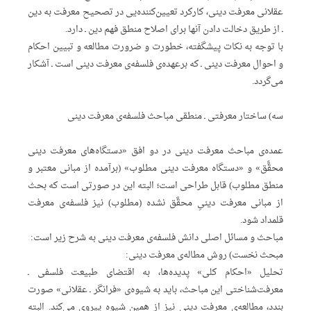
عقلانی معرفت دینی، کارکرد تعیین‌کننده‌یی در تصحیح معرفت به دین
ـ از طریق دخالت دادن آنها برای اصلاح منطق فهم دین ـ دارد.
با توجه به نکات پیشگفته، خطورت و ضرورت مطالعه و تبیین احکام
و احوال معرفت دینی ـ که برعهده‌ی فلسفه‌ی معرفت دینی است ـ آشکار
می‌گردد.
سه) ساختار معرفتی ـ منطقی مباحث فلسفه‌ی معرفت دینی
عمده‌ی مباحث معرفت دینی در دو افق «دستگاه‌های معرفت دینی
محقًّق» و «دستگاه معرفت دینی مطلوب» (برآمده از مبانی معتبر و
منطق مطلوب) قابل طراحی است؛ البته این در صورتی است که بحث
از مبانی معرفت دینیِ محقَّق نشده (مطلوب) نیز فلسفه‌ی معرفت
قلمداد شود.
مباحث و مسائل اصلی دانش فلسفه‌ی معرفت دینی به شرح زیر است:
مبحث نخست) روش مطاله‌ی معرفت دینی:
تحلیل «احکام کلی» پدیده‌ها، به اقتضای طبیعت فلسفی ـ
معرفت‌شناختی این مباحث، باید به شیوه‌ی «فرانگر ـ عقلانی» صورت
بندد، مطالعه‌ی معرفت دینی نیز از همین شیوه پیروی می‌کند. البته