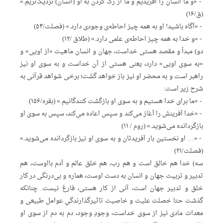
‌ ‌- «و ما انسان‌ را آفریدیم‌ و ما از رگ‌ کردن‌ به‌ او (انسان) نزدیک‌تریم.»
(ق/۱۶)
‌ ‌- «آگاه‌ باشید! او به‌ همه‌ چیز احاطه‌ی‌ وجودی‌ دارد.» (فصلت/۵۴)
‌ ‌- «و خدا به‌ همه‌ چیز احاطه‌ی‌ علمی‌ دارد.» (طلاق‌ /۱۲)
دو) مبدأ و مقصد هستی‌ خداست، جهان‌ و انسان‌ ماهیت‌ «از اویی» و
«به‌ سوی‌ اویی» دارد، یعنی‌ هستی‌ از آن‌ خداست‌ و به‌ سوی‌ او نیز
راهبر است‌ و به‌ محضر او نیز باز خواهد گشت؛ برخی‌ شواهد قرآنی‌ به‌
شرح‌ زیر است:
‌ ‌- «ما برای‌ خدا هستیم‌ و به‌ سوی‌ او بازگشت‌ کنندگانیم.» (بقره/۱۵۶)
‌ ‌- «خدا آفرینش‌ را آغاز می‌کند و سپس‌ اعاده‌ می‌کند، سپس‌ به‌ سوی‌ او
بازگردانده‌ می‌شوید.» (روم‌ / ۱۱)
‌ ‌- «… او نخستین‌ بار آفریدتان‌ و به‌ سوی‌ او نیز بازگردانده‌ می‌شوید.»
(فصلت/۲۱)
سه) خدا هم‌ خالق‌ است‌ و هم‌ رب، هم‌ خلق‌ عالم‌ و آدم‌ بااوست، هم‌
تدبیر و تربیت‌ جهان‌ و انسان‌ به‌ دست‌ اوست، هماره‌ و بی‌درنگی‌ در کار
خلق‌ و تدبیر جهان‌ است، آنی‌ از کار هستی، فارغ‌ نیست. چنانکه‌
گذشت‌ حتا خصلت‌ علیت‌ و خاصیت‌ تاثیرگذارندگیِ‌ عوامل‌ طبیعی‌ و
معد‌ات‌ مادی‌ نیز از سوی‌ خداست، وجودِ‌ وجود، دم‌ به‌ دم‌ از سوی‌ او