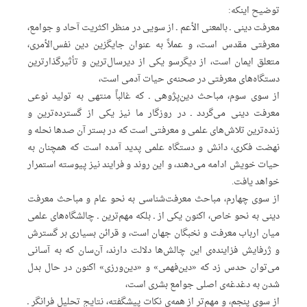
توضیح اینکه:
معرفت دینی ـ بالمعنی الأعم ـ از سویی در منظر اکثریت آحاد و جوامع،
معرفتی مقدس است، و عملاً به عنوان جایگزین دین نفس‌الأمری،
متعلق ایمان است، از دیگرسو یکی از دیرسال‌ترین و تأثیرگذارترین
دستگاه‌های معرفتی در صحنه‌ی حیات آدمی است،
از سوی سوم، مباحث دین‌پژوهی ـ که غالباً منتهی به تولید نوعی
معرفت دینی می‌گردد ـ در روزگار ما نیز یکی از گسترده‌ترین و
زنده‌ترین تلاش‌های علمی و معرفتی است که در بستر آن صدها نحله و
نهضت فکری، دانش و دستگاه علمی پدید آمده است که همچنان به
حیات خویش ادامه می‌دهند، و این روند و فرایند نیز پیوسته استمرار
خواهد یافت.
از سوی چهارم، مباحث معرفت‌شناسی به نحو عام و مباحث معرفت
دینی به نحو خاص، اکنون یکی از ـ بلکه مهم‌ترین ـ چالشگاه‌های علمی
میان ارباب معرفت و نخبگان جهان است، و قرائن بسیاری بر گسترش
و ژرفایش فزاینده‌ی این چالش‌ها دلالت دارند، آن‌سان که به آسانی
می‌توان حدس زد که «دین‌فهمی» و «دین‌ورزی» اکنون در حال بدل
شدن به دغدغه‌ی اصلی جوامع بشری است،
از سوی پنجم، و مهم‌تر از همه‌ی نکات پیشگفته، نتایج تحلیل فرانگر ـ