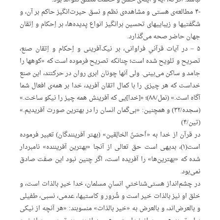
-۴ مطالعه‌ی‌ هستی‌ و مشاهده‌ی‌ نظم‌ و نسق‌ حیرت‌انگیز حاکم‌ بر آن، و
شگفتیها و زیباییهای‌ تحسین‌ برانگیز انواع‌ پدیده‌ها، بر اِحکام‌ و اِتقان‌
جهان‌ حاضر صحه‌ می‌گذارد.
۵ – در آیات‌ قرآنیِ‌ فراوانی، بر نیک‌آفرینی‌ و اِحکام‌ و اِتقان‌ صنع،
تصریح‌ و تلویح‌ شده‌ است؛ چنانکه‌ تصریح‌ فرموده‌ است‌ که‌ «کوهها را
جامد و ساکن‌ می‌بینی. ولی‌ آنها چونان‌ ابری‌ روان‌ در حرکتند، این‌ صنع‌
خداست‌ که‌ هر چیزی‌ را با کمال‌ اتقان‌ آفرید، خدا بر همه‌ی‌ افعال‌ شما
آگاه‌ است.» (نمل/۸۸)؛ «[خدا]یی‌ که‌ آفرینش‌ همه‌ چیز را نیکو ساخت.»
(سجده/۳۲) و همچنین: «بی‌گمان‌ انسان‌ را در بهترین‌ صورت‌ آفریدیم.»
(تین/۴)
در قرآن‌ از خدا به‌ «اَحسَنُ‌ الخالِقین» (بهتر آفرینندگان) تعبیر فرموده‌
است(۱)، بدیهی‌ است‌ حق‌ تعالی‌ از آنجا «بهترین‌ آفریننده» نامبردار
شده‌ که‌ «بهترین‌ها» را آفریده‌ است، اگر چنین‌ نبود این‌ صفت‌ صادق‌
نمی‌بود.
در چشم‌انداز هستی‌شناختیِ‌ انسانِ‌ مسلمان، خدا خیرِ‌ بالذ‌ات‌ است، و
خلق‌ او نیز بالذ‌ات‌ خیر است‌ و شُرور و کاستیها، عدمی، نسبی، طفیلی‌
و بالعرض‌اند، و بالعرض‌ به‌ «خیر بالذات» منسوبند: «هر آنچه‌ از نیکی‌