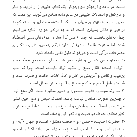
نسبت‌ می‌دهد و از دیگر سو (چونان‌ یک‌ کتاب‌ طبیعی) از فرآیند و ساز
و کار فعل‌ و انفعالات‌ طبیعی‌ در عالم‌ ماده‌ سخن‌ می‌گوید. این‌ مد‌عا که‌
«جهانِ‌ موجود، بهترینِ‌ جهانهای‌ ممکن‌ است»، مستظهر و مستحکم‌ به‌
براهین‌ و دلائل‌ بسیاری‌ است‌ که‌ ما به‌ برخی‌ موارد اشاره‌ می‌کنیم.
چهار برهان‌ نخست‌ هر چند از متن‌ گزاره‌ها و آموزه‌های‌ دینی‌ اصطیاد
شده، اما ماهیت‌ فلسفی، عرفانی‌ دارد لیکن‌ پنجمین‌ دلیل، متکی‌ بر
مصرحات‌ قرآنی‌ است‌ و می‌تواند دلیل‌ نقلی‌ قلمداد شود:
-۱ پدیدآورنده‌ی‌ هستی‌ و آفریننده‌ی‌ هستمندان، موجودی‌ «حکیم» و
«توانا» است؛ اتقان‌ صنع‌ از حکیم‌ توانا بایسته‌ است، چرا که‌ خلقِ‌
پرعیب‌ و نقص‌ و آفرینشِ‌ پر خلل‌ و خلأ، خلاف‌ حکمت‌ و قدرت‌ است‌ و
قبیح؛ و فعلِ‌ قبیح‌ بر حکیمِ‌ مطلق‌ و قادرِ‌ محض‌ محال‌ است.
-۲ خداوند سبحان، «فیض‌ محض» و «خیر مطلق» است، اگر صنع‌ الهی‌
با بهترین‌ صورت، سامان‌ نیافته‌ باشد، امساک‌ فیض‌ و منع‌ خیر، تلقی‌
می‌شود، و امساک‌ خیر و فیض، و امتناع‌ سود وجود، از فیاض‌ محض‌ و
خَیٍّر مطلق، خلاف‌ فیاضیت‌ و ناقض‌ این‌ وصف‌ است.
-۳ حضرت‌ احدیت، «حسن» و «حکمت‌ مطلق» است، و جهان‌ «آیه» و
«آینه»ی‌ کمال‌ و جمال‌ احدی‌ است، پس‌ جهان‌ نمی‌تواند اکمل‌ و احسن‌
نباشد. اگر نه، آیه‌ و آینه‌ی‌ حُسن‌ و حکمت‌ مطلق‌ نتواند بود.