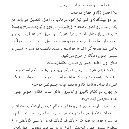
الف) خدا مدار و توحید‌ بنیاد بودن‌ جهان،
ب) احسن‌انگاریِ‌ جهان‌ موجود.
این‌ دو پیشگمانه‌ی‌ کلی‌ نیز خود در قالب‌ ده‌ اصل، تفصیل‌ می‌یابد. هر
یک‌ از مبانی‌ و اصول، محتاج‌ ژرف‌رسیِ‌ درخور و نیازمند شرح‌ و بسط‌
شایسته‌ و بایسته‌ای‌ است‌ و ذیل‌ هر یک‌ از اصول، شواهد قرآنی‌ بسیار
وجود دارد. ما به‌ طرح‌ مختصر دو مبنا و ده‌ اصل‌ بسنده‌ کرده‌ و صرفاً‌ به‌
برخی‌ شواهد قرآنی‌ اشاره‌ خواهیم‌ داشت. نخست‌ دو مبنا را تبیین‌ و
سپس‌ اصول‌ دهگانه‌ را طرح‌ می‌کنیم:
مبنای‌ اول: نظام‌ احسن‌ بر هستی، حکمفرماست‌
در نگاه‌ قرآن، «جهانِ‌ موجود» نیکوترین‌ جهان‌های‌ ممکن‌ است‌ و خدا
«آفرینش‌ همه‌ چیز را نیکو ساخته‌ است.» در خلقت‌ رحمانی‌ «خلأ‌ و
خلل‌ راه‌ ندارد و ناسازگاری‌ و فطوری‌ به‌ چشم‌ نمی‌خورد.»
بر جهان، دو نظام‌ تأثیری‌ و تدبیری‌ حاکم‌ است: نظام‌ «طولیِ‌ عِلی»،
نظام‌ «عرضی‌ اِ‌عدادی»؛
نظام‌ طولی‌ از سلسله‌ی‌ علل‌ و معالیل، نظام‌ عرضی‌ از شبکه‌ی‌ معد‌ات‌ و
مستعد‌ات‌ تشکیل‌ می‌یابد؛ زنجیره‌ی‌ علل‌ و معالیل‌ و طبقات‌ عوالم‌ و
مراتب‌ وجود، به‌ صورت‌ «اَ‌لأ‌شرفُ‌ فَالأ‌شرف‌ و اَ‌لا‌ ‌علی‌ فَالأ‌علی»، از
سطوح‌ پست‌ جهان‌ آفرینش، آغاز، و به‌ ساحت‌ متعالیِ‌ جهان‌آفرین‌