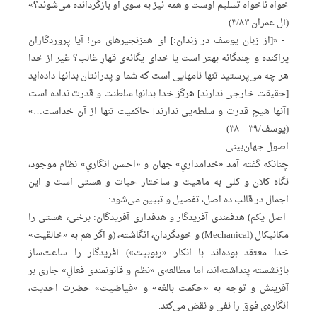
خواه‌ ناخواه‌ تسلیم‌ اوست‌ و همه‌ نیز به‌ سوی‌ او بازگردانده‌ می‌شوند؟»
(آل‌ عمران‌ ۳/۸۳)
‌ ‌- «[از زبان‌ یوسف‌ در زندان:] ای‌ همزنجیرهای‌ من! آیا پروردگاران‌
پراکنده‌ و چندگانه‌ بهتر است‌ یا خدای‌ یگانه‌ی‌ قهارِ‌ غالب؟ غیر از خدا
هر چه‌ می‌پرستید تنها نامهایی‌ است‌ که‌ شما و پدرانتان‌ بدانها داده‌اید
[حقیقت‌ خارجی‌ ندارند] هرگز خدا بدانها سلطنت‌ و قدرت‌ نداده‌ است‌
[آنها هیچ‌ قدرت‌ و سلطه‌یی‌ ندارند] حاکمیت‌ تنها از آن‌ خداست…»
(یوسف/۳۹ – ۳۸)
اصول‌ جهان‌بینی‌
چنانکه‌ گفته‌ آمد «خدامداریِ» جهان‌ و «احسن‌ انگاریِ» نظام‌ موجود،
نگاه‌ کلان‌ و کلی‌ به‌ ماهیت‌ و ساختار حیات‌ و هستی‌ است‌ و این‌
اجمال‌ در قالب‌ ده‌ اصل، تفصیل‌ و تبیین‌ می‌شود:
‌ ‌اصل‌ یکم) هدفمندی‌ آفریدگار و هدفداری‌ آفریدگان: برخی، هستی‌ را
مکانیکال‌ (Mechanical) و خودگردان، انگاشته، (و اگر هم‌ به‌ «خالقیت»
خدا معتقد بوده‌اند با انکار «ربوبیت») آفریدگار را ساعت‌ساز
بازنشسته‌ پنداشته‌اند، اما مطالعه‌ی‌ «نظم‌ و قانونمندی‌ فعالِ» جاری‌ بر
آفرینش‌ و توجه‌ به‌ «حکمت‌ بالغه» و «فیاضیت» حضرت‌ احدیت،
انگاره‌ی‌ فوق‌ را نفی‌ و نقض‌ می‌کند.