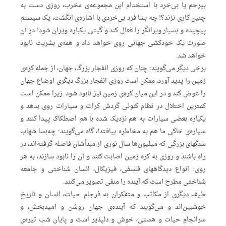
بیرحم‌ یا بی‌خرد با استخدام‌ این‌ مجموعه‌ی‌ مخرب، روزی‌ دست‌ به‌
چنین‌ کاری‌ نزند؟! چه‌ بسا فرد بی‌خردی‌ با اشاره‌ی‌ انگشت، یک‌ سیستم‌
پیچیده‌ و بسیار ویرانگر را فعال‌ کند و گیتی‌ یکباره‌ ویران‌ شود! در آن‌
صورت‌ یک‌ خودکشی‌ جهانی‌ روی‌ خواهد داد و همه‌ی‌ بشریت‌ نابود
خواهد شد.
برخی‌ دیگر می‌گویند: چنان‌ که‌ روزی‌ انفجار بزرگ، جهان، از جمله‌ کره‌ی‌
زمین‌ را پدید آورد، ممکن‌ است‌ روزی‌ انفجار بزرگ‌ دیگری‌ اوضاع‌ جهان‌
را عوض‌ کند و در این‌ میان‌ کره‌ی‌ زمین‌ نیز نابود شود. زیرا ممکن‌ است‌
کمترین‌ اختلال‌ در نظام‌ کنونی‌ گردش‌ کرات‌ و سیارات‌ روی‌ بدهد و
یکباره‌ بعضی‌ سیارات‌ به‌ هم‌ نزدیک‌ شده‌ با هم‌ اصطکاک‌ پیدا کنند و
سیاره‌ی‌ خاکی‌ ما هم‌ به‌ مخاطره‌ بیافتد!، گاه‌ می‌گویند: چه‌بسا شهاب‌
سنگهای‌ بزرگی‌ که‌ میلیون‌ها سال‌ نوری‌ از مبدأشان‌ فاصله‌ گرفته‌اند، در
راه‌ باشند و روزی‌ به‌ کره‌ زمین‌ اصابت‌ کنند و آن‌ را نابود سازند، به‌ هر
روی: انواع‌ دیدگاههای‌ فلسفی، فیزیکال، انسان‌ شناختی‌ و جامعه‌
شناختی‌ مطرح‌ است‌ که‌ آینده‌ را منفی‌ تصویر می‌کنند.
طیف‌ دیگری‌ از مکاتب‌ و متفکران‌ به‌ فرجام‌ حیات، انسان‌ و تاریخ‌
خوشبین‌اند و می‌گویند که‌ آینده‌ی‌ جهان‌ روشن‌ و امیدبخش، و
سرانجامِ‌ حیات‌ و هستی، خوش‌ و دلپذیر است‌ و پایان‌ شب‌ تیره‌ی‌