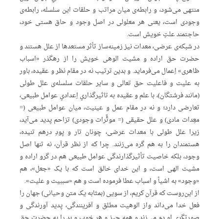
منتهی‌ می‌شود، و رابطه‌ی‌ میان‌ مراتب‌ و حلقات‌ این‌ سلسله، رابطه‌ی‌
وجودی‌ است، یعنی‌ هر معلولی‌ در اصل‌ وجود و حاق‌ هستی‌ خود،
حاجتمند علتِ‌ خویش‌ است.
در شبکه‌ی‌ عرضی، معد‌ات‌ نیز زمینه‌ساز تأثر مستعدها از علل‌ هستند و
حضرت‌ حق‌ اراده‌ و مشیت‌ الوهی‌ خویش‌ را از رهگذر «اسباب‌
ظاهری» اِ‌عمال‌ می‌فرماید. و بدین‌ ترتیب‌ نه‌ در مقام‌ نظر و عقیده، باور
به‌ علیت‌ و فاعلیت‌ حق‌ تعالی‌ و سایر حلقات‌ سلسله‌ی‌ علل‌ طولی‌
(مانند فرشتگان)، با علم‌ و عقیده‌ به‌ تاثیرگذاریِ‌ اِ‌عدادیِ‌ عوامل‌ طبیعی،
تعارضی‌ دارد؛ و نه‌ در مقام‌ عمل‌ و عینیت، میان‌ عوامل‌ طبیعی‌ (=
معِد‌ات‌ مادی) و علل‌ حقیقی‌ (= موثٍّرات‌ وجودی) تزاحم‌ پدید می‌آید،
زیرا علل‌ طولی‌ با معد‌ات‌ عرضی، چونان‌ تار و پودِ‌ درهم‌ تنیده،
هستمندان‌ را به‌ هم‌ گره‌ می‌زنند. چرا که‌ از نظر قرآن، نه‌ تنها اصل‌
وجود، بلکه‌ خاصیت‌ تأثیرگذارندگی‌ عوامل‌ طبیعی‌ هم‌ در گرو اراده‌ و
مشیت‌ الهی‌ است، و این‌ خدای‌ خالق‌ است‌ که‌ با یک‌ «جعل»، هم‌
«وجود» به‌ اشیأ و اسباب‌ عطا فرموده‌ است‌ و هم‌ «سببیت‌ و علیت».
از این‌روست‌ که‌ قرآن‌ کریم، از سویی‌ (بمثابه‌ یک‌ متن‌ وحیانی) جهان‌ را
فعل‌ خدا می‌داند واز الوهیت‌ مطلق‌ و آفرینندگی، پدید آورندگی‌ و
صورتگری‌ او دم‌ می‌زند و همه‌ چیز و هر خوب‌ و بد را به‌ حضرت‌ حق‌