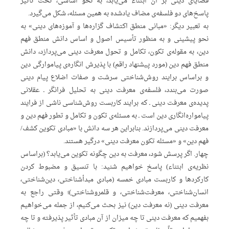
قضایای دینی بر آن ابتناء می‌یابد، به نحو اساسی، تحت تأثیر
پاسخ‌های دو فلسفه‌ی مضاف یادشده به همین مسئله، شکل می‌گیرد.
به تعبیر دیگر: «مبانی منطق اکتشاف گزاره‌ها و آموزه‌های دینی» به
نحو پیشینی و به منظور تأسیس اصول و اساس دانش منطق فهم
دین، به مقوله‌ی تکون، تکامل و تحول معرفت دینی می‌پردازد، دانش
منطق فهم دین (مورد پیشنهاد راقم) با پذیرش انگاره‌ی پیاموارگی دین
و براساس برایند روش‌شناختی سرشت و صفات اضلاع پیام دینی
صورت می‌بندد، فلسفه‌ی معرفت دینی به تحلیل فرانگر ـ عقلانی
پدیده‌ی معرفت دینی ـ که برایند کاربست روش‌شناسی ناشی از فرایند
پیامواره‌انگاری دین است ـ به مسئله‌ی تکون و تکامل و تطور فهم دین و
معرفت دینی می‌پردازند. بنابراین هر سه دانش با «مبادی تکوین کشف/
فهم دین» و «مسئله تکون معرفت دینی» درگیر هستند.
چهار. اگر پرسش شود، معرفت به دین چگونه تکوین می‌یابد؟ (براساس
نظریه‌ی ابتناء) پاسخ خواهیم شنید: با تنسیق و مضبوط کردن
کارکردها و کاربست مبادی خمسه (مبادی مبدأشناختی، دین‌شناختی،
انسان‌شناختی، معرفت‌شناختی، و قلمروشناختی)؛ وقتی راجع به
معرفت دینی (نه معرفت دین) نیز بحث می‌‌کنیم، از جمله می‌خواهیم
بفهمیم که معرفت دینی تا چه میزان از آن مبادی تأثیر پذیرفته و تا چه