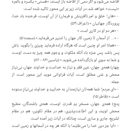
افاضه‌ می‌شود و اگر دمی‌ از افاضه‌ باز ایستد، «هستی» یکسره‌ و بالمره‌
«نیست» خواهد شد، در آیات‌ زیر بر این‌ محور تاکید شده‌ است:
‌ ‌- «هان! خلق‌ و امر (آفرینش‌ و فرمان) از آن‌ اوست، فرخنده‌ باد خدا،
پروردگار جهانیان.» (اعراف/۵۴)
‌ ‌- «هر دم‌ او در کاری‌ است.»
‌ ‌- «… از آسمان‌ تا زمین، کار جهان‌ را تدبیر می‌فرماید.» (سجده/۵)
‌ ‌- «همانا امر او چنین‌ است‌ که‌ هرگاه‌ اراده‌ فرماید چیزی‌ را بگوید: باش‌
پس‌ باشد. پس‌ منزه‌ باد آنکه‌ ملکوت‌ و وجودِ‌ همه‌ چیز به‌ دست‌ اوست‌
و شما به‌ سوی‌ او بازگردانده‌ می‌شوید.» (یاسین/۸۳ – ۸۲)
چهار) همه‌ی‌ جهان، عین‌ فقر و نیاز به‌ خداست‌ و خداوند جهان، بی‌نیاز
محض‌ و غنی‌ مطلق‌ است، آیات‌ فراوانی‌ موید این‌ محور است‌ از
جمله:
‌ ‌- «ای‌ مردم! شما همه‌تان‌ نیازمندان‌ به‌ خدایید و خداوند‌ بی‌نیازِ‌ ستوده‌
است.» (فاطر/۱۵)
پنج) همه‌ی‌ جهان، مسخرِ‌ یدِ‌ قدرتِ‌ اوست، همه‌ی‌ باشندگان، مطیع‌
محض‌ اویند، و این‌ اطاعت‌پذیری، هم‌ در مقام‌ تکوین، هم‌ در مقام‌
تشریع، جاری‌ و ساری‌ است، چنانکه‌ در آیات‌ زیر آمده‌ است:
‌ ‌- «آیا جز دین‌ خدا را می‌طلبند! با آنکه‌ هر چه‌ در آسمانها و زمین‌ است‌