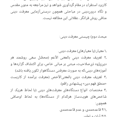
کاربرد استقراء در مقام گردآوری شواهد و نیز مراجعه به متون مقدس
و نگاه درون‌دینی در مباحثی همچون درستی‌آزمایی معرفت دینی
منافی روش فرانگر ـ عقلانی این مطالعه نیست.
مبحث دوم) چیستی معرفت دینی:
۱٫ معیار (یا معیارهای) معرفت دینی.
۲٫ تعریف معرفت دینیِ بالمعنی‌ الأعم (محصَّل سعی روشمند هر
دین‌پژوه ذی‌صلاحیت، مبتنی بر مبانی خاص، برای اکتشاف گزاره‌ها و
آموزه‌های دینی،که به صورت معرفتی دستگاهوار تکون یافته باشد)
۳٫ تعریف معرفت دینیِ بالمعنی‌‌الأخص (معرفت برآمده از کاربست
«منطق فهم دین» پیشنهادی راقم).
۴٫ مختصات انواع دستگاه‌های معرفت‌های دینی (با لحاظ هریک از
شاخص‌های هویت‌ساز هرکدام از دستگاه‌ها) به لحاظ اوصافی
همچون:
۴/۱٫ قاعده‌مندی، و عدم قاعده‌مندی.
۴/۲٫ ثبات و تطور.