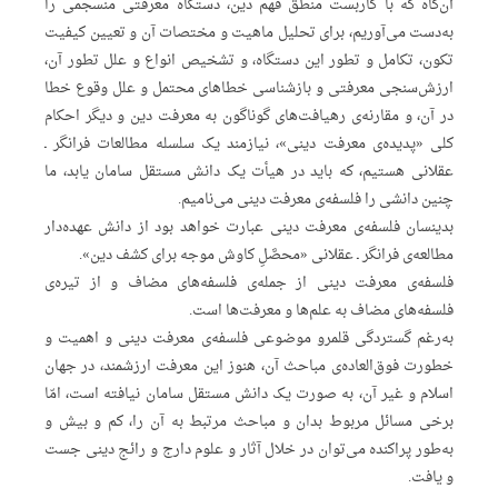
آن‌گاه که با کاربست منطق فهم دین، دستگاه معرفتی منسجمی را
به‌دست می‌آوریم، برای تحلیل ماهیت و مختصات آن و تعیین کیفیت
تکون، تکامل و تطور این دستگاه، و تشخیص انواع و علل تطور آن،
ارزش‌سنجی معرفتی و بازشناسی خطاهای محتمل و علل وقوع خطا
در آن، و مقارنه‌ی رهیافت‌های گوناگون به معرفت دین و دیگر احکام
کلی «پدیده‌ی معرفت دینی»، نیازمند یک سلسله مطالعات فرانگر ـ
عقلانی هستیم، که باید در هیأت یک دانش مستقل سامان یابد، ما
چنین دانشی را فلسفه‌ی معرفت دینی می‌نامیم.
بدینسان فلسفه‌ی معرفت دینی عبارت خواهد بود از دانش عهده‌دار
مطالعه‌ی فرانگر ـ عقلانی «محصَّلِ کاوش موجه برای کشف دین».
فلسفه‌ی معرفت دینی از جمله‌ی فلسفه‌های مضاف و از تیره‌ی
فلسفه‌های مضاف به علم‌ها و معرفت‌ها است.
به‌رغم گستردگی قلمرو موضوعی فلسفه‌ی معرفت دینی و اهمیت و
خطورت فوق‌العاده‌ی مباحث آن، هنوز این معرفت ارزشمند، در جهان
اسلام و غیر آن، به صورت یک دانش مستقل سامان نیافته است، امّا
برخی مسائل مربوط بدان و مباحث مرتبط به آن را، کم‌ و بیش و
به‌طور پراکنده می‌توان در خلال آثار و علوم دارج و رائج دینی جست
و یافت.