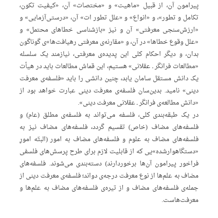
پیرامون آن، از قبیل «ماهیت» و «مختصات» آن، «کیفیت تکون،
تکامل و تطور»، و «انواع» و «علل تطور ات» آن، «درستی‌آزمایی» و
«ارزش‌سنجی معرفتی» آن و نیز «بازشناسی خطاهای محتمل» و
«علل وقوع خطاها» در آن، و «مقارنه‌ی معرفتی رهیافت‌ها»ی گوناگون
بدان، و دیگر احکام کلی این پدیده‌ی معرفتی، نیازمند یک سلسله
«مطالعات فرانگر ـ عقلانی» هستیم، این قماش مطالعات باید در هیأت
یک دانش مستقل سامان یابد، چنین دانشی را باید «فلسفه‌ی معرفت
دینی» نامید. بدین‌سان فلسفه‌ی معرفت دینی عبارت خواهد بود از
«دانش مطالعه‌ی فرانگر ـ عقلانی معرفت دینی».
در یک طبقه‌بندی کلی، فلسفه می‌تواند به فلسفه‌ی مطلق (عام) و
فلسفه‌های مضاف (خاص) تقسیم گردد، فلسفه‌های مضاف نیز به
فلسفه‌های مضاف به علوم و فلسفه‌های مضاف به امور (البتّه امورِ
«دستگاهوارشده»‌یی که از قابلیت لازم برای طرح پرسش‌های فلسفی
فراخور پیرامون آن‌ها برخوردارند) دسته‌بندی می‌شوند. فلسفه‌های
مضاف به علم‌ها از نوع معرفت درجه‌ی دواند؛ فلسفه‌ی معرفت دینی از
جمله‌ی فلسفه‌های مضاف و از تیره‌ی فلسفه‌های مضاف به علم‌ها و
معرفت‌هاست.