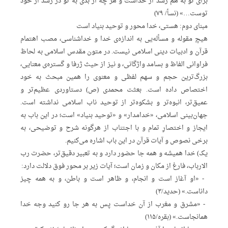
برای‌ تو به‌ هم‌ رسد از خداست‌ و هر چه‌ از بدی‌ به‌ تو در رسد از خود
توست…» (نسأ/ ۷۹)
مبنای‌ دوم: هستی، خدا محور و توحید‌ بنیاد است‌
هیچ‌ مقوله‌ و مسأله‌یی‌ به‌ اندازه‌ی‌ خدا و خداشناسی، مصب‌ اهتمام‌
قرآن‌ و ادبیات‌ دینی‌ اسلامی‌ نیست. در متون‌ مقدس‌ اسلامی‌ به‌ لحاظ‌
فراوانی‌ الفاظ‌ و بسامد واژگانی، و نیز از حیث‌ ژرفا و گستره‌ی‌ معنایی،
بزرگ‌ترین‌ حجم‌ و سهم‌ لفظی‌ و معنوی‌ را همین‌ مبحث‌ به‌ خود
اختصاص‌ داده‌ است. بعثت‌ محمدی‌ (ص) دستاوردی‌ عظیم‌تر و
عمیق‌تر، انبوه‌تر و بشکوه‌تر از توحید ناب‌ اسلامی‌ نداشته‌ است.
جهان‌بینی‌ اسلامی، «خدامدار» و «توحید‌ بنیاد» است؛ در این‌ باب‌ به‌
ایجاز و اختصارِ‌ تمام‌ و با اجتناب‌ از هرگونه‌ شرح‌ و توضیحی، به‌
برخی‌ نصوص‌ و آیات‌ قرآن‌ در این‌ باب‌ اشاره‌ می‌کنیم.
یک) خدا همیشه‌ و همه‌ جا حضور دارد و به‌ تعبیر دقیق‌تر، حضرت‌ رب‌
الارباب، فارغ‌ از مکان‌ و زمان‌ است؛ آیات‌ زیر بر محور فوق‌ دلالت‌ دارد:
‌ ‌- «او آغاز است‌ و انجام، و ظاهر است‌ و باطن، و به‌ همه‌ چیز
داناست.» (حدید/۳)
‌ ‌- «مشرق‌ و مغرب‌ از آن‌ خداست‌ پس‌ به‌ هر جا رو کنید وجه‌ خدا
همانجاست.» (بقره/۱۱۵)